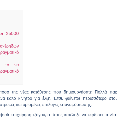
ler 25000
λοχέρηδων
πραγματικό
ια το να
ραγματικό
ποσό της νέας κατάθεσης που δημιουργήσατε. Πολλά παι
να καλό κίνητρο για έλξη.
Έτσι, φαίνεται περισσότερο στο
στροφές και ορισμένες επιλογές επαναφόρτωσης.
ack επιχείρηση τζόγου, ο τύπος κατέληξε να κερδίσει τα νέα