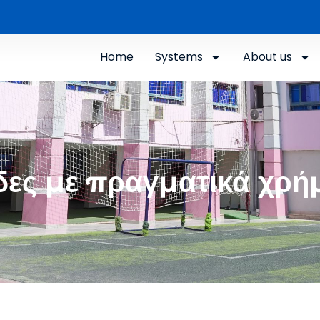
Home
Systems
About us
δες με πραγματικά χρή