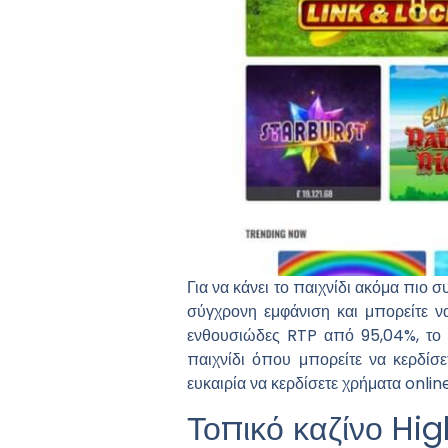
Για να κάνει το παιχνίδι ακόμα πιο 
σύγχρονη εμφάνιση και μπορείτε ν
ενθουσιώδες RTP από 95,04%, το ν
παιχνίδι όπου μπορείτε να κερδίσ
ευκαιρία να κερδίσετε χρήματα online
Τοπικό καζίνο Hi