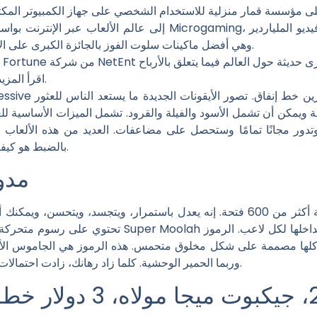
مؤسسة قمار منزلية للاستخدام الشخصي على جهاز الكمبيوتر المكتب
Jackpot MegaMoolah، وهي أفضل ماكينات سلوت الفوز بالجائزة الكبرى على الإطلاق.
اقرأ المزيد عن الجوائز التقدمية الموجودة هنا.
ويمكن أن تشمل الأسود والفيلة والقرود. تشمل الميزات الأساسية للعب
وتدور مجانًا تمامًا وستحصل على مضاعفات. العديد من هذه الألعاب مث
بالضبط هو كيفية الفوز بالجائزة الكبرى التقدمية الجديدة.
مدو
التي يبلغ عمرها 27 عامًا، أنشأت الشركة أكثر من 600 فتحة. إنه يعدل باستمرار، ويتج
تحتوي على رسوم متحركة مثل فكرة رحلات السفاري بحيث ت
ة كلها مصممة على شكل مخلوق متحمس. هذه الرموز هي الجاموس الأسو
وربما الحمير الوحشية. كلما زاد رهانك، زادت احتمالات نجاحك في إحدى أيام الدفع الضخمة هذه.