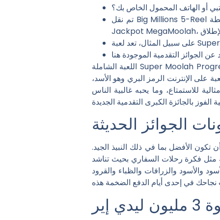
ي أو الهاتف المحمول الخاص بك؟
تم نقل Big Millions 5-Reel إلى عالم الألعاب عبر الإنترنت بواسطة Microgaming، وهي تناسب أحدث لعبة فيديو الملياردير Progressive
اللعبة الشاملة Super Moolah Progressive عبارة عن 5 بكرات رائعة وخمسة وعشرين خط إنفاق. تصور الأيقونات الجديدة ما يستعد الناس للعثور
ة على الإنترنت الرمز البري وهو الأسد،
الية للاستمتاع، وما يحبه غالبية الناس
نات الجوائز الحديثة
سد، ويتحسن، ويمكنك أن تكون الأفضل بما في ذلك النبيذ الجيد.
ناشد Super Moolah محبي الحيوانات وكذلك الطفل الموجود بداخلها لكل لاعب. الرموز
د والأسود والزرافات والظباء والقرود