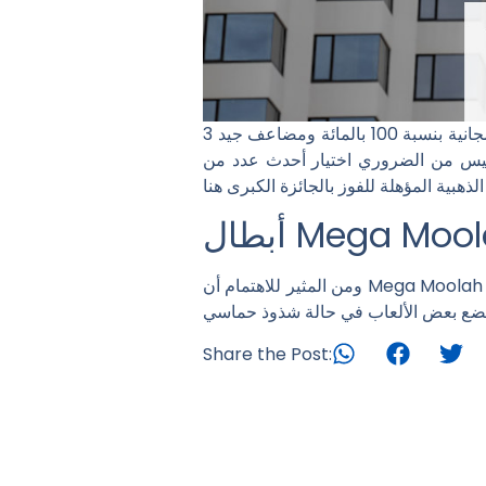
يقوم حوالي ثلاثة أو ربما أكثر بتشغيل قدرة اللفات المجانية بنسبة 100 بالمائة الجديدة تمامًا – 15 دورة مجانية بنسبة 100 بالمائة ومضاعف جيد 3x. يقدم
امتلاك لعبة فيديو حديثة، ليس من الضروري اختيار أحدث عدد من
ومن المثير للاهتمام أن Mega Moolah Progressive لديها قيود لعب أقل من غيرها من ألعاب البوكيز عبر الإنترنت. الحد الأدنى من الاختيار المعتمد هو
Share the Post: