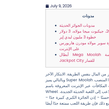
July 9, 2026
مدونات
مدونات الجوائز الحديثة
نوفمبر 2014، جيكبوت ميجا مولاه، 3 دولار
خطوة 3 مليون ليدي إير
ة سوبر مولاه مودرن هاربورس
على الإنترنت
أبطال Mega Moolah في مؤسسة
Jackpot City للقمار
من المال بنفس الطريقة. الابتكار الآخر
وبالتالي يميز Super Moolah على أنه مختلف عن الآخرين هو أنك لا تربح الجائزة الكبرى التقدمية الجديدة تمامًا بسبب فرصة الحصول على هذا المنصب.
فآت عبر الإنترنت المعروفة باسم Jackpot
 إلى اللعبة الحديثة الجديدة،
Wheel.
نًا – إذن الجائزة الكبرى كبيرة جدًا –