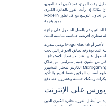
طيل وقت المرح، فقد تكون لعبة الفيديو
Modern هي في الواقع ماكينة قمار ممتازة مستوحاة من رحلات السفاري. إنه يشير إلى درجة الفوز بالجائزة الكبرى التي تحاول التوسع مع كل تطور
مميز بنجمة.
الفعل الحصول على جائزة Super Moolah الكبرى بالكامل. Mega Moolah هي لعبة عالمية شائعة جدًا ومتوفرة في العديد من
نوصي بتجربة Mega Moolah من بين 32 كازينو على الإنترنت باللون الأحمر أو Roxy Castle أو Casumo، لأنها تجرب ثلاثة من بين الكازينوهات المتاحة
ة المدعوة وقد تطابق الحوافز التي يجب
حصول عليها عند الاستعداد للاستمتاع بـ Mega Moolah. Super Moolah هي لعبة ماكينات القمار عبر الإنترنت المشهورة في الصناعة والتي توفر
 تم إطلاق Mega Moolah Slot في عام 2007 من قبل بائع ألعاب
الكازينو المحلي المشهور Microgaming وهو أحد أكبر مضيفي المواقع الحديثة الذين ستجدهم على الإنترنت. الحصول على اسم مثل “Mega Moolah”
ن فقط لتدور بالتأكيد. Super Moolah عبارة عن
بورس على الإنترنت
يد من أبطال الفوز بالجائزة الكبرى الذين