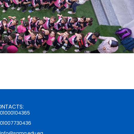
ONTACTS:
01000104365
01007730436
info@sama.edu.eg