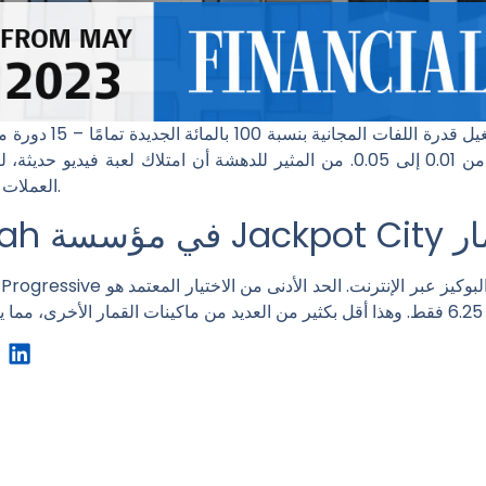
المشاركون فئات عملات معدنية تتراوح من 0.01 إلى 0.05. من المثير للدهشة أن 
العملات الذهبية المؤهلة للفوز بالجائزة الكبرى هنا.
Jackpot Ci للقمار