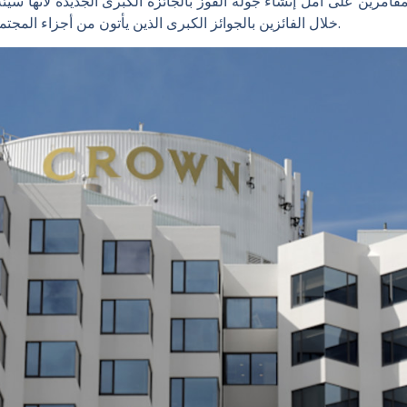
المقامرين على أمل إنشاء جولة الفوز بالجائزة الكبرى الجديدة لأنها سي
خلال الفائزين بالجوائز الكبرى الذين يأتون من أجزاء المجتمع ويفوزون بكميات من المال تغير الوجود.