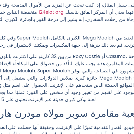
ى سبيل المثال، إذا كنت تبحث عن المزيد من الأموال المدمجة وقد ت
ا يعني أن المركز الفائق يناسبك. Mega Moolah
منخفضة التباين خيارًا مثاليًا. إذا رأيت الفوز بالجائزة الكبرى
وفي كلتا الحالتين، تم ب
سسات المقامرة هذه، يجب عليك التأكد من حصولك على المكافأة الإضافي
ال
جائزة كبرى بملايين الدولارات والتي ستصل إلى أكثر من مليون جنيه إسترليني.
د على لقبهم من تغيير وجود أي شخص على الفور؛ عمليًا مما يجعلهم أصحاب الملايي
لعبة بوكي كبرى حديثة عبر الإنترنت تحتوي على 5 بكرات ويمكنك خمسة وعشرون خط دفع.
عبة مقامرة سوبر مولاه مودرن هار
فيديو القمار التقدمية تميزًا على الإنترنت، وحقيقة أنها حصلت على العد