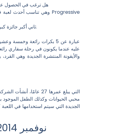
هل ترغب في الحصول على 
على سبيل المثال، تعد لعبة Super Fortune من شركة NetEnt ثاني أكبر جائزة كبرى حديثة حول العالم فيما يتعلق بالأرباح.
عليه عندما يكونون في رحلة سفاري رائعة 
والأيقونة المنتشرة الجديدة وهي القرد، 
الجديدة التي سيتم استخدامها في اللعب
نوفمبر 2014، جيكبوت ميجا مولاه، 3 دولار خطوة 3 مليون ليدي إير