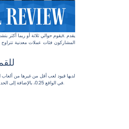
أبطال Mega Moolah في مؤسسة ty
في الواقع 0.25، بالإضافة إلى الحد 6.25 فقط. وهذا أقل بكثير من العديد من ماكينات القمار الأخرى، مما يضع بعض الألعاب في حالة شذوذ حماسي.