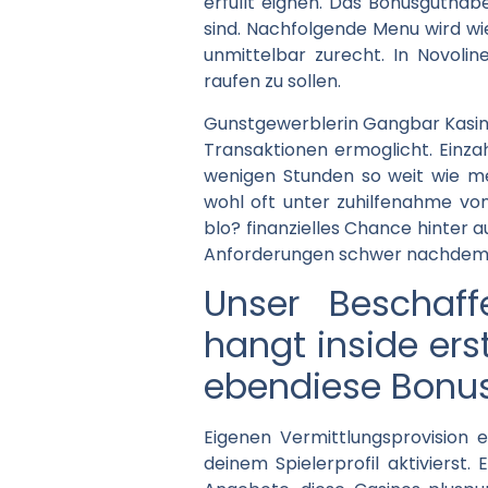
erfullt eignen. Das Bonusguthab
sind. Nachfolgende Menu wird wi
unmittelbar zurecht. In Novoli
raufen zu sollen.
Gunstgewerblerin Gangbar Kasino
Transaktionen ermoglicht. Einz
wenigen Stunden so weit wie meh
wohl oft unter zuhilfenahme vo
blo? finanzielles Chance hinter 
Anforderungen schwer nachdem e
Unser Beschaff
hangt inside erst
ebendiese Bonu
Eigenen Vermittlungsprovision e
deinem Spielerprofil aktiviers