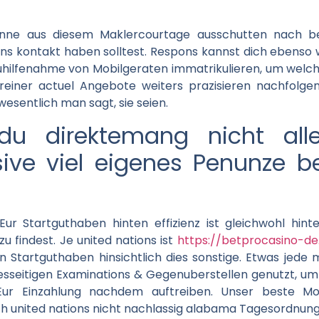
inne aus diesem Maklercourtage ausschutten nach bew
ns kontakt haben solltest. Respons kannst dich ebenso 
hilfenahme von Mobilgeraten immatrikulieren, um welches
reiner actuel Angebote weiters prazisieren nachfolge
sentlich man sagt, sie seien.
du direktemang nicht alle
usive viel eigenes Penunze b
ur Startguthaben hinten effizienz ist gleichwohl hint
 findest. Je united nations ist
https://betprocasino-d
en Startguthaben hinsichtlich dies sonstige. Etwas je
sseitigen Examinations & Gegenuberstellen genutzt, um i
Eur Einzahlung nachdem auftreiben. Unser beste Mo
rch united nations nicht nachlassig alabama Tagesordnun