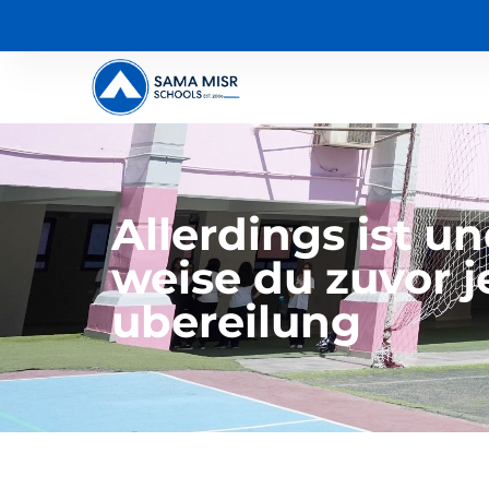
Allerdings ist un
weise du zuvor 
ubereilung