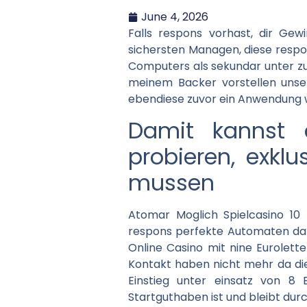
June 4, 2026
Falls respons vorhast, dir Gew
sichersten Managen, diese respo
Computers als sekundar unter zu
meinem Backer vorstellen unse
ebendiese zuvor ein Anwendung we
Damit kannst 
probieren, exkl
mussen
Atomar Moglich Spielcasino 10 E
respons perfekte Automaten dazu
Online Casino mit nine Eurolett
Kontakt haben nicht mehr da die
Einstieg unter einsatz von 8 
Startguthaben ist und bleibt du