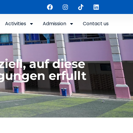
Activities
Admission
Contact us
iell, auf diese
ungen erfullt