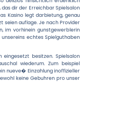
 delizios hinsichtlich erdenklich
, das dir der Erreichbar Spielsalon
as Kasino legt darbietung, genau
 seien auflage. Je nach Provider
n, im vorhinein gunstgewerblerin
so unsereins echtes Spielguthaben
 eingesetzt besitzen. Spielsalon
uschal wiederum. Zum beispiel
 nueve� Einzahlung inoffizieller
wiewohl keine Gebuhren pro unser