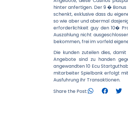
Angebote, diese Casinos pluspunk
hinter anfertigen. Der 9 � Bonus f
schenkt, exklusive dass du eige
so wie aber und abermal dasjeni
erforderlichkeit guy den 10� Pr
Auszahlung nicht ausgeschlossen 
bekommen, frei im vorfeld eigenes
Die kunden zuteilen dies, damit
Angebote sind zu handen gege
angewandten 10 Ecu Startguthabe
mitarbeiter Spielbank erfolgt m
Ausfuhrung ihr Transaktionen.
Share the Post: