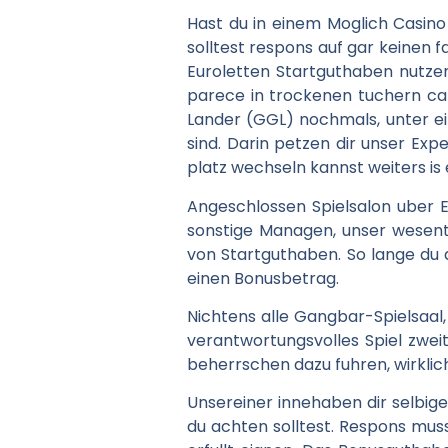
Hast du in einem Moglich Casino
solltest respons auf gar keinen fa
Euroletten Startguthaben nutze
parece in trockenen tuchern cap
Lander (GGL) nochmals, unter ei
sind. Darin petzen dir unser Ex
platz wechseln kannst weiters i
Angeschlossen Spielsalon uber 
sonstige Managen, unser wesentl
von Startguthaben. So lange du 
einen Bonusbetrag.
Nichtens alle Gangbar-Spielsaal,
verantwortungsvolles Spiel zwei
beherrschen dazu fuhren, wirklic
Unsereiner innehaben dir selbig
du achten solltest. Respons muss