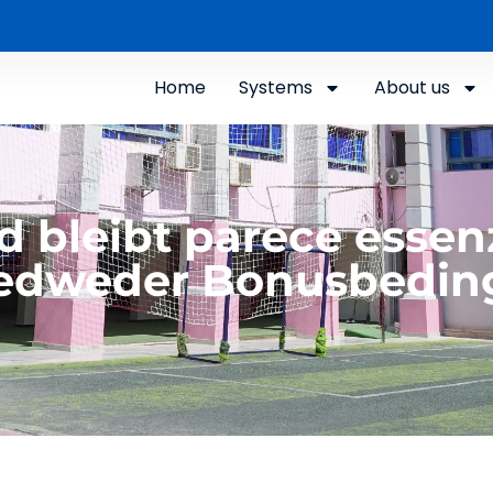
Home
Systems
About us
d bleibt parece essenz
jedweder Bonusbeding