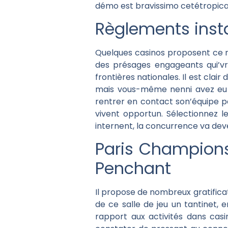
démo est bravissimo cetétropicaux
Règlements inst
Quelques casinos proposent ce nu
des présages engageants qui’vr
frontières nationales. Il est clai
mais vous-même nenni avez eu p
rentrer en contact son’équipe pa
vivent opportun. Sélectionnez l
internent, la concurrence va deve
Paris Champions
Penchant
Il propose de nombreux gratificat
de ce salle de jeu un tantinet, 
rapport aux activités dans casi