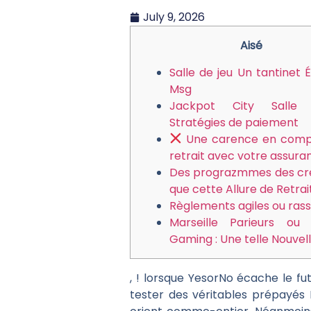
July 9, 2026
Aisé
Salle de jeu Un tantinet 
Msg
Jackpot City Salle
Stratégies de paiement
Une carence en comp
retrait avec votre assura
Des prograzmmes des cré
que cette Allure de Retrai
Règlements agiles ou ras
Marseille Parieurs ou
Gaming : Une telle Nouve
, ! lorsque YesorNo écache le fut
tester des véritables prépayés