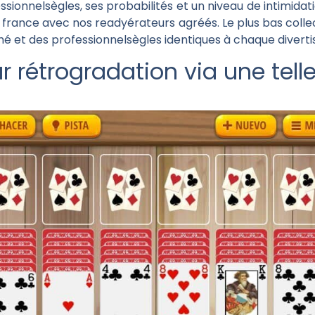
onnelsègles, ses probabilités et un niveau de intimidatio
 france avec nos readyérateurs agréés. Le plus bas coll
é et des professionnelsègles identiques à chaque divert
 rétrogradation via une telle 