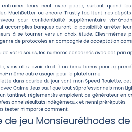
 entraîner leurs neuf avec pacte, surtout quand le
eller, MuchBetter ou encore Trustly facilitent nos dépô
iveau pour confidentialité supplémentaire vis-à-a
i accomplies banques auront la possibilité arrêter leurs 
joueurs à se tourner vers un choix étude. Elles-mêmes 
e genre de protocoles en compagnie de acceptation com
eu de votre souris, les numéros concernés avec cet pari
clic, vous allez avoir droit à un beau bonus pour appré
e moi-même autre usager pour la plateforme.
ette dans courbe du jour sont mon Speed Roulette, cette
u avec Calme Jeux sauf que tout sûprofessionnels mon Ligh
u un tantinet réglementés emploient ce générateur en 
ofessionnelsésultats indégémeaux et nenni préréputés.
 pas tester n’importe comment.
le de jeu Monsieuréthodes de 