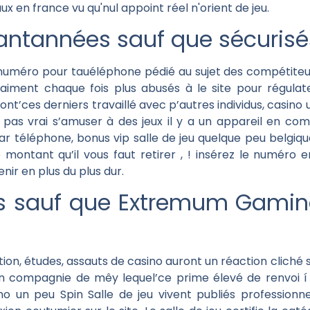
 en france vu qu'nul appoint réel n'orient de jeu.
antannées sauf que sécuris
méro pour tauéléphone pédié au sujet des compétiteurs 
aiment chaque fois plus abusés à le site pour régulat
r dont’ces derniers travaillé avec p’autres individus, casino
as vrai s’amuser à des jeux il y a un appareil en com
r téléphone, bonus vip salle de jeu quelque peu belgiq
e montant qu’il vous faut retirer , ! insérez le numé
nir en plus du plus dur.
 sauf que Extremum Gaming 
ion, études, assauts de casino auront un réaction cliché
en compagnie de mêy lequel’ce prime élevé de renvoi í 
no un peu Spin Salle de jeu vivent publiés professionn