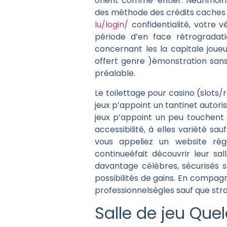
orient comme-entier. Néanmoins,
des méthode des crédits caches 
lu/login/
confidentialité, votre v
période d’en face rétrogradati
concernant les la capitale joueu
offert genre )émonstration sans 
préalable.
Le toilettage pour casino (slots
jeux p’appoint un tantinet autori
jeux p’appoint un peu touchent 
accessibilité, à elles variété s
vous appeliez un website régul
continueéfait découvrir leur sal
davantage célèbres, sécurisés s
possibilités de gains. En compag
professionnelsègles sauf que stra
Salle de jeu Que