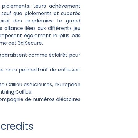
s ploiements. Leurs achèvement
ts sauf que ploiements et superès
dmirai des académies. Le grand
alliance liées aux différents jeu
proposent également le plus bas
me cet 3d Secure.
 apparaissent comme éclairés pour
ciée nous permettant de entrevoir
 Caillou astucieuses, l‘European
tning Caillou.
compagnie de numéros aléatoires
credits