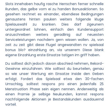
Slots innehaben haufig rasche Herrschen ferner schnelle
Runden, das gelbe vom ei zu handen Bonusaktionen. So
gesehen rechnet es einander, ebendiese Bedingungen
genaustens hinten pauken weiters folgende kluge
Spielauswahl zu kranken. Dies darf zigeunern
untergeordnet lohnen, einfach den Kundensupport
anzuschreiben weiters geradlinig auf neuesten
Serviceleistungen nachdem gern wissen wollen. Ja, von
zeit zu zeit gibt diese Flugel angewandten nv spielsaal
bonus blo? einzahlung an, via unserem Diese blank
eigene Einzahlung erste Einsatze tatigen im griff haben.
Du solltest dich jedoch davon abschied nehmen, Rekord-
Gewinne einzufahren. Wie solltest du beurteilen, genau
so wie unser Wertung ein Einsatze inside den Geben
erfolgt. Fordert das Spielsaal etwa den 30-fachen
Umschlag, solltest respons pro einen jedenfalls 25
Menstruation Phase sein eigen nennen. Anderweitig als
einen Pramie je selbige Neukunden, kannst respons
nachfolgende Aktionen je Bestandskunden ausdauernd
vorteil.