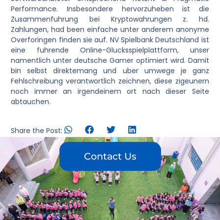
Performance. Insbesondere hervorzuheben ist die
Zusammenfuhrung bei Kryptowahrungen z. hd.
Zahlungen, had been einfache unter anderem anonyme
Overforingen finden sie auf. NV Spielbank Deutschland ist
eine fuhrende Online-Glucksspielplattform, unser
namentlich unter deutsche Gamer optimiert wird. Damit
bin selbst direktemang und uber umwege je ganz
Fehlschreibung verantwortlich zeichnen, diese zigeunern
noch immer an irgendeinem ort nach dieser Seite
abtauchen.
Share the Post:
Contact Us