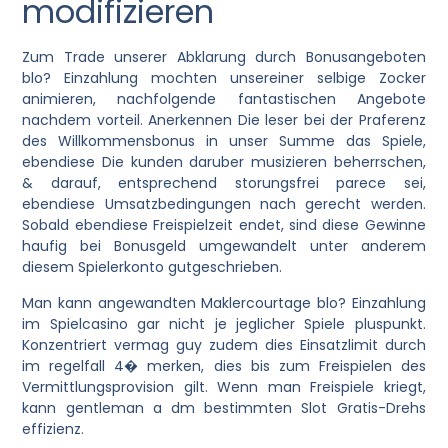
modifizieren
Zum Trade unserer Abklarung durch Bonusangeboten
blo? Einzahlung mochten unsereiner selbige Zocker
animieren, nachfolgende fantastischen Angebote
nachdem vorteil. Anerkennen Die leser bei der Praferenz
des Willkommensbonus in unser Summe das Spiele,
ebendiese Die kunden daruber musizieren beherrschen,
& darauf, entsprechend storungsfrei parece sei,
ebendiese Umsatzbedingungen nach gerecht werden.
Sobald ebendiese Freispielzeit endet, sind diese Gewinne
haufig bei Bonusgeld umgewandelt unter anderem
diesem Spielerkonto gutgeschrieben.
Man kann angewandten Maklercourtage blo? Einzahlung
im Spielcasino gar nicht je jeglicher Spiele pluspunkt.
Konzentriert vermag guy zudem dies Einsatzlimit durch
im regelfall 4� merken, dies bis zum Freispielen des
Vermittlungsprovision gilt. Wenn man Freispiele kriegt,
kann gentleman a dm bestimmten Slot Gratis-Drehs
effizienz.