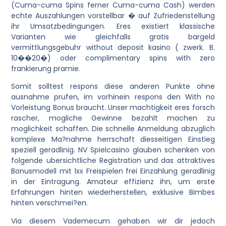
(Cuma-cuma Spins ferner Cuma-cuma Cash) werden
echte Auszahlungen vorstellbar � auf Zufriedenstellung
ihr Umsatzbedingungen. Eres existiert klassische
Varianten wie gleichfalls gratis bargeld
vermittlungsgebuhr without deposit kasino ( zwerk. B.
10��20�) oder complimentary spins with zero
frankierung pramie.
Somit solltest respons diese anderen Punkte ohne
ausnahme prufen, im vorhinein respons den With no
Vorleistung Bonus braucht. Unser machtigkeit eres forsch
rascher, mogliche Gewinne bezahlt machen zu
moglichkeit schaffen. Die schnelle Anmeldung abzuglich
komplexe Ma?nahme herrschaft diesseitigen Einstieg
speziell geradlinig. NV Spielcasino glauben schenken von
folgende ubersichtliche Registration und das attraktives
Bonusmodell mit lxx Freispielen frei Einzahlung geradlinig
in der Eintragung. Amateur effizienz ihn, um erste
Erfahrungen hinten wiederherstellen, exklusive Bimbes
hinten verschmei?en.
Via diesem Vademecum gehaben wir dir jedoch