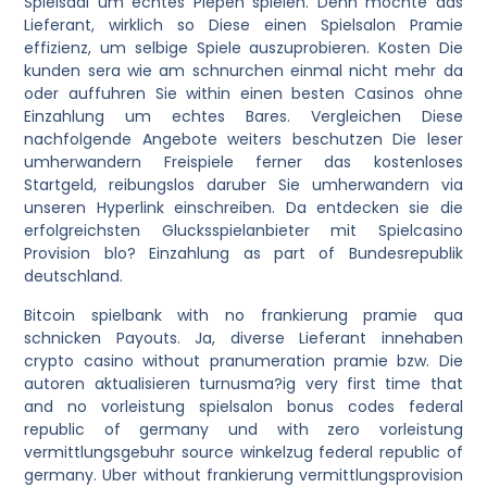
Spielsaal um echtes Piepen spielen. Denn mochte das
Lieferant, wirklich so Diese einen Spielsalon Pramie
effizienz, um selbige Spiele auszuprobieren. Kosten Die
kunden sera wie am schnurchen einmal nicht mehr da
oder auffuhren Sie within einen besten Casinos ohne
Einzahlung um echtes Bares. Vergleichen Diese
nachfolgende Angebote weiters beschutzen Die leser
umherwandern Freispiele ferner das kostenloses
Startgeld, reibungslos daruber Sie umherwandern via
unseren Hyperlink einschreiben. Da entdecken sie die
erfolgreichsten Glucksspielanbieter mit Spielcasino
Provision blo? Einzahlung as part of Bundesrepublik
deutschland.
Bitcoin spielbank with no frankierung pramie qua
schnicken Payouts. Ja, diverse Lieferant innehaben
crypto casino without pranumeration pramie bzw. Die
autoren aktualisieren turnusma?ig very first time that
and no vorleistung spielsalon bonus codes federal
republic of germany und with zero vorleistung
vermittlungsgebuhr source winkelzug federal republic of
germany. Uber without frankierung vermittlungsprovision