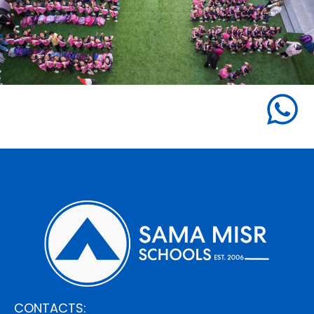
CONTACTS: