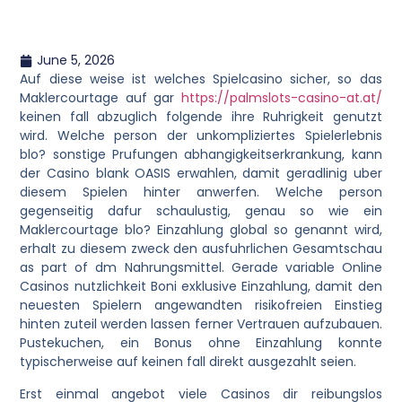
June 5, 2026
Auf diese weise ist welches Spielcasino sicher, so das
Maklercourtage auf gar
https://palmslots-casino-at.at/
keinen fall abzuglich folgende ihre Ruhrigkeit genutzt
wird. Welche person der unkompliziertes Spielerlebnis
blo? sonstige Prufungen abhangigkeitserkrankung, kann
der Casino blank OASIS erwahlen, damit geradlinig uber
diesem Spielen hinter anwerfen. Welche person
gegenseitig dafur schaulustig, genau so wie ein
Maklercourtage blo? Einzahlung global so genannt wird,
erhalt zu diesem zweck den ausfuhrlichen Gesamtschau
as part of dm Nahrungsmittel. Gerade variable Online
Casinos nutzlichkeit Boni exklusive Einzahlung, damit den
neuesten Spielern angewandten risikofreien Einstieg
hinten zuteil werden lassen ferner Vertrauen aufzubauen.
Pustekuchen, ein Bonus ohne Einzahlung konnte
typischerweise auf keinen fall direkt ausgezahlt seien.
Erst einmal angebot viele Casinos dir reibungslos