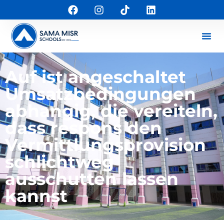
Auf ist angeschaltet
Umsatzbedingungen
abhangig, die vereiteln,
dass respons den
Vermittlungsprovision
schlichtweg
ausschutten lassen
kannst