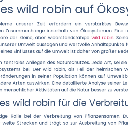
 des wild robin auf Öko
eme unserer Zeit erfordern ein verstärktes Bewus
en Zusammenhänge innerhalb von Ökosystemen. Eine oft
ere der kleine, aber widerstandsfähige
wild robin
. Sein
 unserer Umwelt aussagen und wertvolle Anhaltspunkte 
eines Einflusses auf die Umwelt ist daher von großer Bed
in zentrales Anliegen des Naturschutzes. Jede Art, sei sie 
systems bei. Der wild robin, als Teil der heimischen Vog
Veränderungen in seiner Population können auf Umwelt
andere Arten auswirken. Eine detaillierte Analyse seiner 
en menschlicher Aktivitäten auf die Natur besser zu verst
s wild robin für die Verbre
chtige Rolle bei der Verbreitung von Pflanzensamen. 
 weite Strecken und trägt so zur Ausbreitung von Pflan