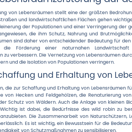
ng von Lebensräumen stellt eine der größten Bedrohung
Straßen und landwirtschaftlichen Flächen gehen wichtig
kleinerung der Populationen und einer Verringerung der ge
 angewiesen, die ihm Schutz, Nahrung und Brutmöglichk
men sind daher von entscheidender Bedeutung für den E
 die Förderung einer naturnahen Landwirtschaft
in zu verbessern. Die Vernetzung von Lebensräumen du
tern und die Isolation von Populationen verringern.
haffung und Erhaltung von Le
 die zur Schaffung und Erhaltung von Lebensräumen für
e von Hecken und Feldgehölzen, die Renaturierung von
der Schutz von Wäldern. Auch die Anlage von kleinen Bi
 Wichtig ist dabei, die Bedürfnisse des wild robin zu 
 anzubieten. Die Zusammenarbeit von Naturschützern, 
lässlich. Es ist wichtig, ein Bewusstsein für die Bedeut
endigkeit von Schutzmaßnahmen zu sensibilisieren.