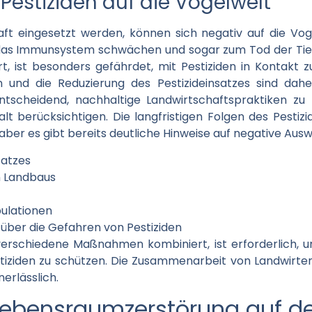
estiziden auf die Vogelwelt
haft eingesetzt werden, können sich negativ auf die Vo
das Immunsystem schwächen und sogar zum Tod der Tiere 
t, ist besonders gefährdet, mit Pestiziden in Kontak
en und die Reduzierung des Pestizideinsatzes sind da
entscheidend, nachhaltige Landwirtschaftspraktiken zu 
t berücksichtigen. Die langfristigen Folgen des Pestizi
 aber es gibt bereits deutliche Hinweise auf negative Aus
satzes
n Landbaus
ulationen
über die Gefahren von Pestiziden
verschiedene Maßnahmen kombiniert, ist erforderlich, u
iziden zu schützen. Die Zusammenarbeit von Landwirten
erlässlich.
 Lebensraumzerstörung auf de