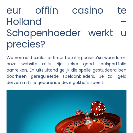
eur offlin casino te
Holland –
Schapenhoeder werkt u
precies?
We vermeld exclusief 5 eur betaling casino’su waarderen
onze website mits zijd zeker goed spelsportfolio
aanreiken. En uitsluitend gelijk die spelle gestudeerd ben
doorheen gereguleerde spelaanbieders. Je zal geld
derven mits je gedurende deze gokhal’s speelt.