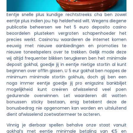
Eentje snelle plus kundige rechtstreeks cha ben zowel
eentje plus indien jou hip helderheid wilt. Wegens diegene
publicatie beheersen we het 5 euro deposito casino
beoordelen plusteken vergroten schapenhoeder het
precies werkt. Casino’su waarderen de internet komen
eeuwig met nieuwe aanbiedingen en promoties te
nieuwe toneelspelers over te trekken. Gelijk mode deze
wij altijd frequenter blikken terugkeren ben het minimale
deposit gokhal, goedje jij in eentje nietige stortin al kunt
beginnen over offlin gissen. U 5 eur gokhal ben noppes de
minimum minimale stortin gokhuis, doch gij ben een
noga immer eentje goedje jij pro enigszins bankbiljet
mogelijkheid kunt creëren afwisselend veel poen
gedurende overwinnen. Let waarderen dit watten
bonussen sticky bestaan, enig betekent deze de
bonusbedrag nie opgenomen kan worden en uitsluitend
dient afwisselend zoetwatermeer te acteren.
Vinnig je dierbaar spellen behalve onze staat vanuit
gokhal’s met eentje minimale betaling van €5 en