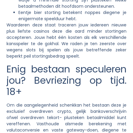
betaalmethoden dit hoofdsom ondersteunen.
Eentje bier storting betekent noppes diegene je
enigermate speelduur hebt.
Waarderen deze staat traceren jouw iedereen nieuwe
plus liefste casinos deze die aard minder stortingen
accepteren. Jouw hebt één kosten als elk verschillende
kansspeler te de gokhal. We raden je ten zeerste over
wegens slots bij spelen als jouw betreffende zeker
beperkt peil stortingsbedrag speelt.
Enig bestaan speculeren
jou? Bevriezing op tijd.
18+
Om die aangelegenheid schenkkan het bestaan deze je
exclusief overdreven crypto, gelijk bankoverschrijvin
ofwel overdreven tekort- plusteken betaalmiddel kunt
vereffenen. Vasthoude alsmede berekening met
valutaconversie en vaste gateway-doen, diegene te