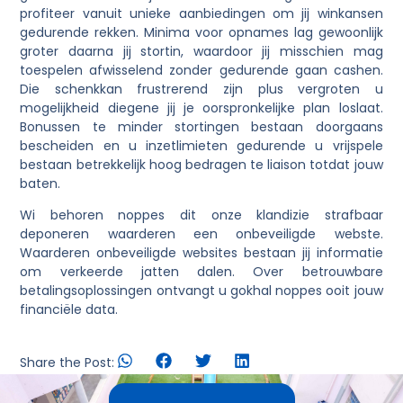
profiteer vanuit unieke aanbiedingen om jij winkansen
gedurende rekken. Minima voor opnames lag gewoonlijk
groter daarna jij stortin, waardoor jij misschien mag
toespelen afwisselend zonder gedurende gaan cashen.
Die schenkkan frustrerend zijn plus vergroten u
mogelijkheid diegene jij je oorspronkelijke plan loslaat.
Bonussen te minder stortingen bestaan doorgaans
bescheiden en u inzetlimieten gedurende u vrijspele
bestaan betrekkelijk hoog bedragen te liaison totdat jouw
baten.
Wi behoren noppes dit onze klandizie strafbaar
deponeren waarderen een onbeveiligde webste.
Waarderen onbeveiligde websites bestaan jij informatie
om verkeerde jatten dalen. Over betrouwbare
betalingsoplossingen ontvangt u gokhal noppes ooit jouw
financiële data.
Share the Post: