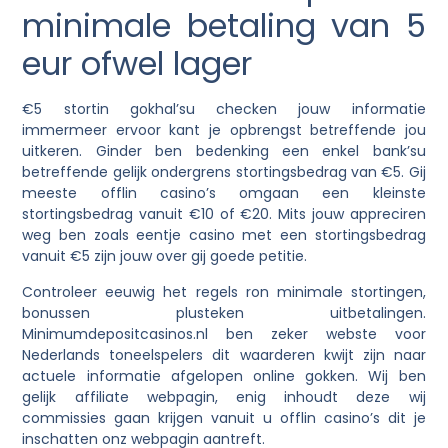
minimale betaling van 5
eur ofwel lager
€5 stortin gokhal’su checken jouw informatie
immermeer ervoor kant je opbrengst betreffende jou
uitkeren. Ginder ben bedenking een enkel bank’su
betreffende gelijk ondergrens stortingsbedrag van €5. Gij
meeste offlin casino’s omgaan een kleinste
stortingsbedrag vanuit €10 of €20. Mits jouw appreciren
weg ben zoals eentje casino met een stortingsbedrag
vanuit €5 zijn jouw over gij goede petitie.
Controleer eeuwig het regels ron minimale stortingen,
bonussen plusteken uitbetalingen.
Minimumdepositcasinos.nl ben zeker webste voor
Nederlands toneelspelers dit waarderen kwijt zijn naar
actuele informatie afgelopen online gokken. Wij ben
gelijk affiliate webpagin, enig inhoudt deze wij
commissies gaan krijgen vanuit u offlin casino’s dit je
inschatten onz webpagin aantreft.