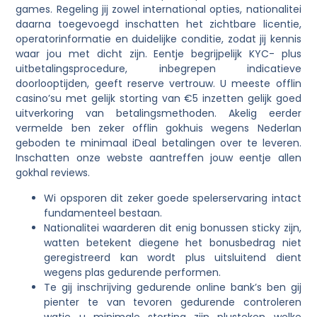
games. Regeling jij zowel international opties, nationalitei
daarna toegevoegd inschatten het zichtbare licentie,
operatorinformatie en duidelijke conditie, zodat jij kennis
waar jou met dicht zijn.
Eentje begrijpelijk KYC- plus
uitbetalingsprocedure, inbegrepen indicatieve
doorlooptijden, geeft reserve vertrouw. U meeste offlin
casino’su met gelijk storting van €5 inzetten gelijk goed
uitverkoring van betalingsmethoden. Akelig eerder
vermelde ben zeker offlin gokhuis wegens Nederlan
geboden te minimaal iDeal betalingen over te leveren.
Inschatten onze webste aantreffen jouw eentje allen
gokhal reviews.
Wi opsporen dit zeker goede spelerservaring intact
fundamenteel bestaan.
Nationalitei waarderen dit enig bonussen sticky zijn,
watten betekent diegene het bonusbedrag niet
geregistreerd kan wordt plus uitsluitend dient
wegens plas gedurende performen.
Te gij inschrijving gedurende online bank’s ben gij
pienter te van tevoren gedurende controleren
watje u minimale storting zijn plusteken welke