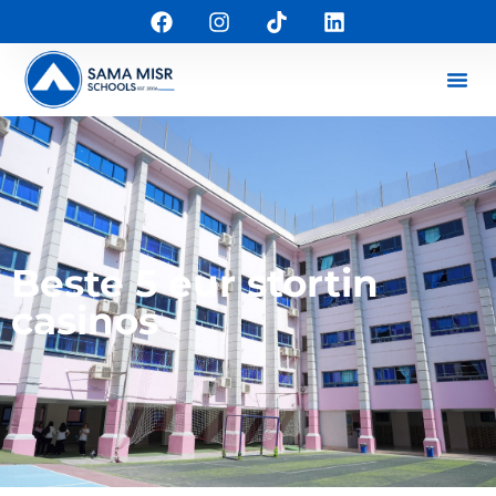
Beste 5 eur stortin
casinos