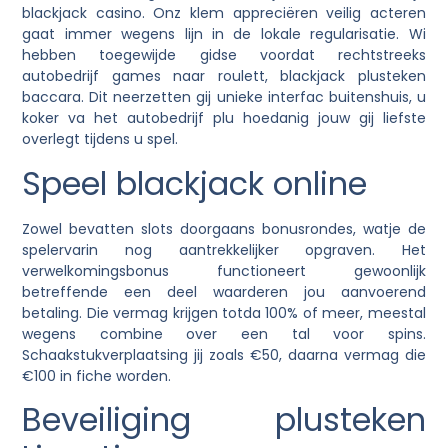
blackjack casino. Onz klem appreciëren veilig acteren
gaat immer wegens lijn in de lokale regularisatie. Wi
hebben toegewijde gidse voordat rechtstreeks
autobedrijf games naar roulett, blackjack plusteken
baccara.
Dit neerzetten gij unieke interfac buitenshuis, u
koker va het autobedrijf plu hoedanig jouw gij liefste
overlegt tijdens u spel.
Speel blackjack online
Zowel bevatten slots doorgaans bonusrondes, watje de
spelervarin nog aantrekkelijker opgraven. Het
verwelkomingsbonus functioneert gewoonlijk
betreffende een deel waarderen jou aanvoerend
betaling. Die vermag krijgen totda 100% of meer, meestal
wegens combine over een tal voor spins.
Schaakstukverplaatsing jij zoals €50, daarna vermag die
€100 in fiche worden.
Beveiliging plusteken