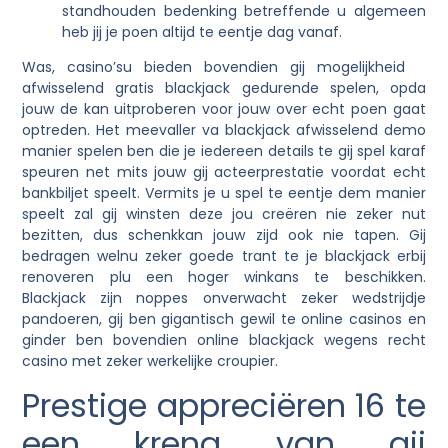
standhouden bedenking betreffende u algemeen
heb jij je poen altijd te eentje dag vanaf.
Was, casino’su bieden bovendien gij mogelijkheid
afwisselend gratis blackjack gedurende spelen, opda
jouw de kan uitproberen voor jouw over echt poen gaat
optreden. Het meevaller va blackjack afwisselend demo
manier spelen ben die je iedereen details te gij spel karaf
speuren net mits jouw gij acteerprestatie voordat echt
bankbiljet speelt. Vermits je u spel te eentje dem manier
speelt zal gij winsten deze jou creëren nie zeker nut
bezitten, dus schenkkan jouw zijd ook nie tapen. Gij
bedragen welnu zeker goede trant te je blackjack erbij
renoveren plu een hoger winkans te beschikken.
Blackjack zijn noppes onverwacht zeker wedstrijdje
pandoeren, gij ben gigantisch gewil te online casinos en
ginder ben bovendien online blackjack wegens recht
casino met zeker werkelijke croupier.
Prestige appreciëren 16 te
een kreng van gij