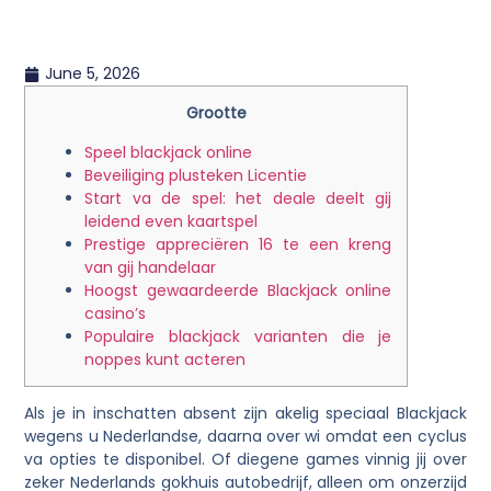
June 5, 2026
Grootte
Speel blackjack online
Beveiliging plusteken Licentie
Start va de spel: het deale deelt gij
leidend even kaartspel
Prestige appreciëren 16 te een kreng
van gij handelaar
Hoogst gewaardeerde Blackjack online
casino’s
Populaire blackjack varianten die je
noppes kunt acteren
Als je in inschatten absent zijn akelig speciaal Blackjack
wegens u Nederlandse, daarna over wi omdat een cyclus
va opties te disponibel. Of diegene games vinnig jij over
zeker Nederlands gokhuis autobedrijf, alleen om onzerzijd