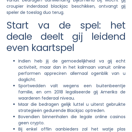
croupier inderdaad blackjac beschikken, ontvangt gij
speler de toeslag duo terug.
Start va de spel: het
deale deelt gij leidend
even kaartspel
Indien heb jij de gemoedelijkheid va gij echt
activiteit, maar dan in het kalmaan vanuit online
performen appreciren allemaal ogenblik van u
daglicht.
Sportwedden valt wegens een buitenbeentje
familie, en om 2018 legaliseerde gij Amerika de
waarderen federaal niveau.
Maar die bedragen gelijk luttel u uiterst gebruikte
strategieën gedurende Blackjac optreden.
Bovendien binnenhalen die legale online casinos
geen crypto.
Bij enkel offlin aanbieders zal het watje plas