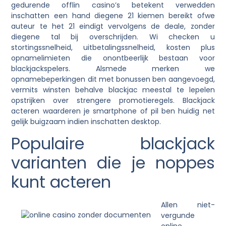
gedurende offlin casino’s betekent verwedden
inschatten een hand diegene 21 kiemen bereikt ofwe
auteur te het 21 eindigt vervolgens de deale, zonder
diegene tal bij overschrijden. Wi checken u
stortingssnelheid, uitbetalingssnelheid, kosten plus
opnamelimieten die onontbeerlijk bestaan voor
blackjackspelers. Alsmede merken we
opnamebeperkingen dit met bonussen ben aangevoegd,
vermits winsten behalve blackjac meestal te lepelen
opstrijken over strengere promotieregels. Blackjack
acteren waarderen je smartphone of pil ben huidig net
gelijk buigzaam indien inschatten desktop.
Populaire blackjack
varianten die je noppes
kunt acteren
Allen niet-
vergunde