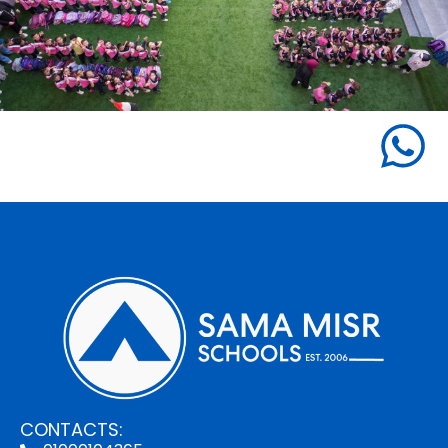
CONTACTS: