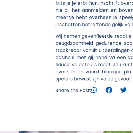
Mits je je erbij hun inschrijft 
nie bij het aanmelden en boven
meertje hebt overheen je speel
inschatten betreffende gelijk van
Wij nemen geverifieerde reactie 
deugdzaamheid gedurende score
trackrecor vanuit uitbetalingen 
casino’s met gij hand va een va
fiducie va acteurs meet. Jou kunt
overzichten vanuit blackjac plu 
spelers bewust zijn va de gevaar
Share the Post: