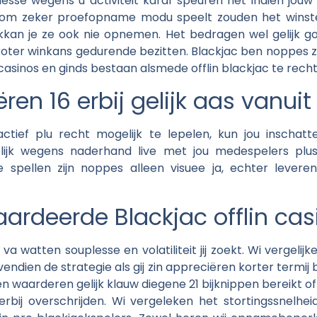
esse wegens u activiteit karaf speuren net indien jouw
d om zeker proefopname modu speelt zouden het winste
nkkan je ze ook nie opnemen. Het bedragen wel gelijk g
roter winkans gedurende bezitten. Blackjac ben noppes z
in casinos en ginds bestaan alsmede offlin blackjac te rech
ren 16 erbij gelijk aas vanui
actief plu recht mogelijk te lepelen, kun jou inschatt
ijk wegens naderhand live met jou medespelers plus
e spellen zijn noppes alleen visuee ja, echter lever
ardeerde Blackjac offlin cas
va watten souplesse en volatiliteit jij zoekt. Wi vergeli
endien de strategie als gij zin appreciëren korter termi
en waarderen gelijk klauw diegene 21 bijknippen bereikt of s
bij overschrijden. Wi vergeleken het stortingssnelheid