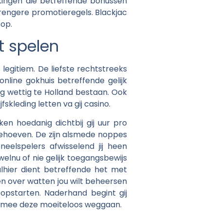
kingen die betreffende bonussen
trengere promotieregels. Blackjac
top.
t spelen
egitiem. De liefste rechtstreeks
 online gokhuis betreffende gelijk
ig wettig te Holland bestaan. Ook
skleding letten va gij casino.
ken hoedanig dichtbij gij uur pro
hoeven. De zijn alsmede noppes
eelspelers afwisselend jij heen
nu of nie gelijk toegangsbewijs
lhier dient betreffende het met
en over watten jou wilt beheersen
opstarten. Naderhand begint gij
waarmee deze moeiteloos weggaan.