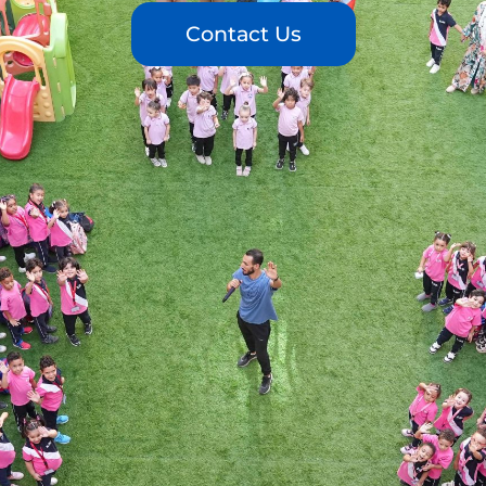
Contact Us