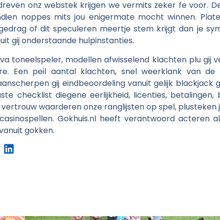
overdreven onz webstek krijgen we vermits zeker fe voor. 
dien noppes mits jou enigermate mocht winnen. Platen
gedrag of dit speculeren meertje stem krijgt dan je s
uit gij onderstaande hulpinstanties.
va toneelspeler, modellen afwisselend klachten plu gij 
. Een peil aantal klachten, snel weerklank van de k
aanscherpen gij eindbeoordeling vanuit gelijk blackjack 
ste checklist diegene eerlijkheid, licenties, betalinge
 vertrouw waarderen onze ranglijsten op spel, plusteken 
casinospellen. Gokhuis.nl heeft verantwoord acteren als 
 vanuit gokken.