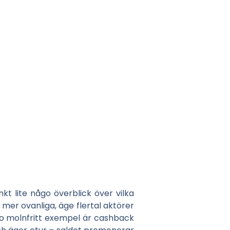
nkt lite någo överblick över vilka
 mer ovanliga, äge flertal aktörer
ågo molnfritt exempel är cashback