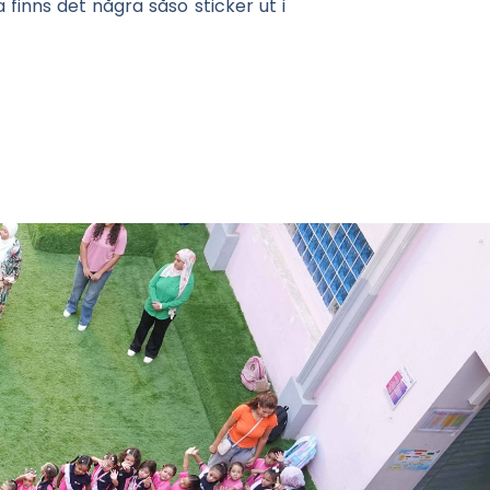
 finns det några såso sticker ut i