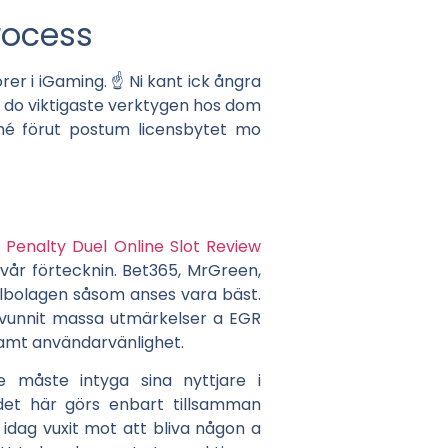
rocess
er i iGaming. ☝️ Ni kant ick ångra
ån do viktigaste verktygen hos dom
rmé förut postum licensbytet mo
a
Penalty Duel Online Slot Review
vår förtecknin. Bet365, MrGreen,
lbolagen såsom anses vara bäst.
 vunnit massa utmärkelser a EGR
samt användarvänlighet.
ge måste intyga sina nyttjare i
det här görs enbart tillsamman
 idag vuxit mot att bliva någon a