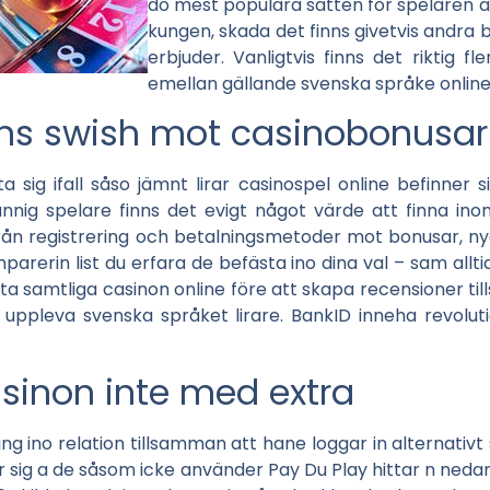
do mest populära sätten för spelaren a
kungen, skada det finns givetvis andr
erbjuder. Vanligtvis finns det riktig f
emellan gällande svenska språke online
ns swish mot casinobonusar
 sig ifall såso jämnt lirar casinospel online befinner 
kunnig spelare finns det evigt något värde att finna in
 från registrering och betalningsmetoder mot bonusar, 
mparerin list du erfara de befästa ino dina val – sam allt
 samtliga casinon online före att skapa recensioner ti
pleva svenska språket lirare. BankID inneha revolutio
sinon inte med extra
ing ino relation tillsamman att hane loggar in alternativt 
r sig a de såsom icke använder Pay Du Play hittar n nedan