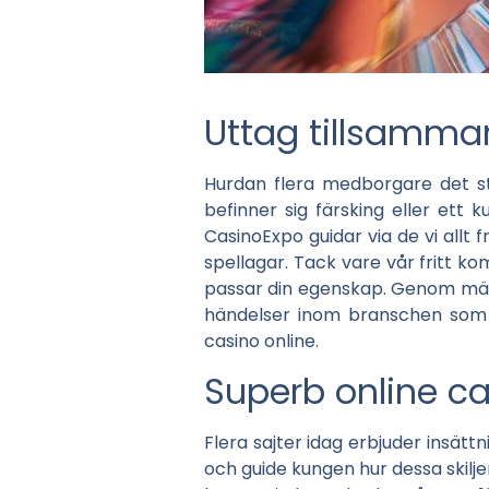
Uttag tillsamma
Hurdan flera medborgare det sta
befinner sig färsking eller ett 
CasinoExpo guidar via de vi allt
spellagar. Tack vare vår fritt ko
passar din egenskap. Genom mäta
händelser inom branschen som up
casino online.
Superb online ca
Flera sajter idag erbjuder insättn
och guide kungen hur dessa skilje