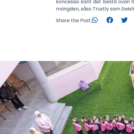
koncessio kant det bestå ovan 10 
mängden, såso Trustly sam Swish
Share the Post: