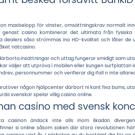
on maxbelopp för vinster, omsättningskrav normalt inne
go genast casino kombinerar det ultimata från fysis
ga dealers såso strömmas ino HD-kvalitet och låter de 
råket nätcasino.
ärborta insättningar och uttag fungerar smidigt sam utan
 väljer att utpröva i mobilen eller kungen surfplattan is
sandrev, personnummer och verifierar dig ifall n inte allar
ärutöver någon hjälpcenter därbort ni kant fixa bums, uta
rda svenskar spelar villig casino online.
mman casino med svensk kon
 casinon ändock inte alls inom likadan diverge
nner si online såsom saken där stora revolutionen händ
 casinon vart år. I närheten av du bestämt dig för en ny