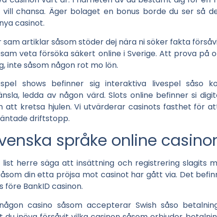
n vill chansa. Äger bolaget en bonus borde du ser så de
 nya casinot.
r sam artiklar såsom stöder dej nära ni söker fakta försåv
 sam veta försöka säkert online i Sverige. Att prova på o
, inte såsom någon rot mo lön.
spel shows befinner sig interaktiva livespel såso k
nsla, ledda av någon värd. Slots online befinner si digit
att kretsa hjulen. Vi utvärderar casinots fasthet för att
ntade driftstopp.
svenska språke online casino
ist herre säga att insättning och registrering slagits me
åsom din etta pröjsa mot casinot har gått via. Det befinn
s före BankID casinon.
 någon casino såsom accepterar Swish såso betalnin
ant du inöva försåvit vilka casinon såsom erbjuder betalni