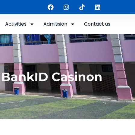
Activities
Admission
Contact us
 BankID Casinon