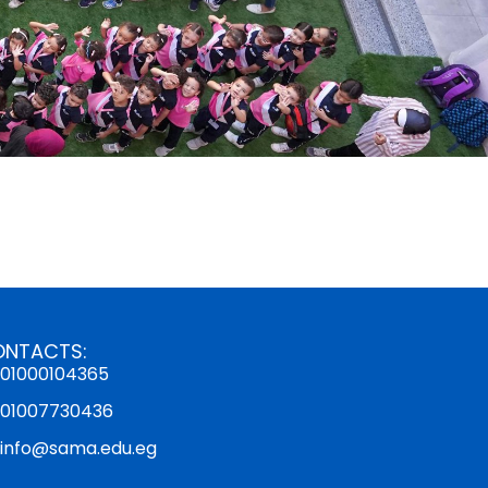
ONTACTS:
01000104365
01007730436
info@sama.edu.eg