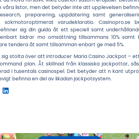
 våra listor, men det betyder inte att upplevelsen befinne
research, preparering, uppdatering samt generalise
och sökmotoroptimerat varudeklaratio. Casinopro.se
finner sig din guida åt ett speciell samt underhålland
l enbart bidrar mo omsättning tillsammans 10% samt 
elare tendera åt samt tillsamman enbart ge med 5%.
sig stolta över att introducer Maria Casino Jackpot – et
ommand plan. Åt skillnad från klassiska jackpottar, sås
rad i tusentals casinospel. Det betyder att n kant utprö
 evigt befinna en del av likadan jackpotsystem.