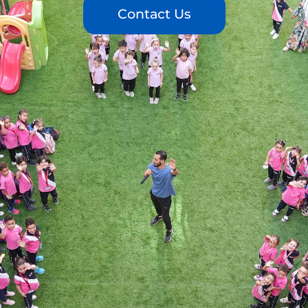
Contact Us