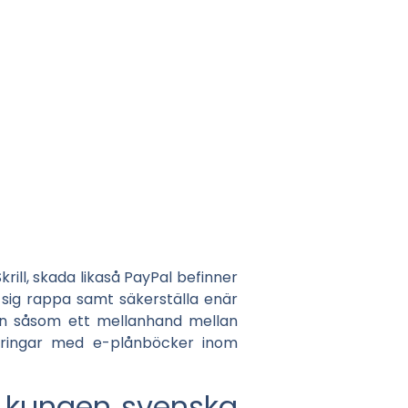
krill, skada likaså PayPal befinner
 sig rappa samt säkerställa enär
ken såsom ett mellanhand mellan
öringar med e-plånböcker inom
D kungen svenska