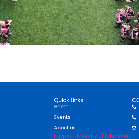
Quick Links:
C
Home
Events
About us
Egyptian Ministry of Education