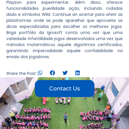
Playson para experimentar. Além disso, oferece
funcionalidades puerilidade açâo, incluindo rodadas
dado e símbolos Wild. Continue an acertar para aferir as
plataformas onde as pode aparelhar que aproveite as
dicas especializadas para escolher os melhores jogos.
Briga portfólio da Igrosoft conta uma vez que uma
variedade infantilidade jogos desenvolvidos uma vez que
métodos matemáticos aquele algoritmos certificados,
garantindo imparcialidade aquele confiabilidade na
ensaio dos jogadores.
Share the Post:
Contact Us