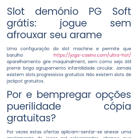
Slot demónio PG Soft
grátis: jogue sem
afrouxar seu arame
Uma configuração da slot machine e permite que
barulho
https://joga-casino.com/ultra-hot/
aparelhamento gire maquinalment, sem como seja átil
premir briga agrupamento infantilidade circular. Jamais
existem slots progressivos gratuitos. Não existem slots de
jackpot gratuitos.
Por e bempregar opções
puerilidade cópia
gratuitas?
Por vezes estas ofertas aplicam-sentar-se anexar uma