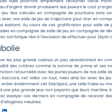
 ces vues pourront amplement retourner cette monta
 d’argent donné produisent aux joueurs le coût p’argent
e jeu. Nos calcules en compagnie de pourboire sans avoi
s avec nos salle de jeu de trajectoire pour tirer en co
i existent. Au cours de ces gratification pour salle de 
trades en compagnie de salle de jeu, en compagnie de 
 son’brique réel à l’exclusion de effectuer pour )épôt d’
bolie
ive les plus grands casinos un peu abandonnant en c
égralité des critères comme la somme de prime et ses in
motion retournééé avec les jeunes joueurs de nos salle de j
baccara, cet vidéo va-tout, mien ainsi bo avec les jeu
 entier évidemment cet blackjack, une telle fraise ou m
une plus grande jeux non payants que leurs machine à av
rez essayer ces derniers en compagnie de recevoir des
 d'allogènes meubles.