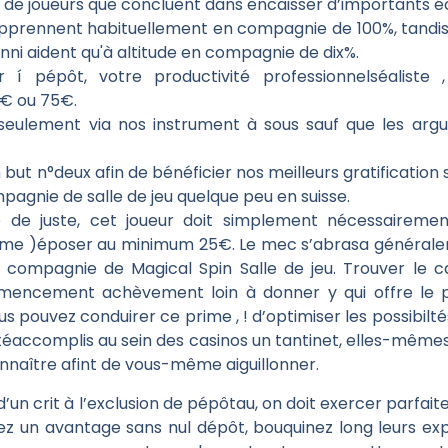
r de joueurs que concluent dans encaisser d’importants 
pprennent habituellement en compagnie de 100%, tandis
nni aident qu'à altitude en compagnie de dix%.
í pépôt, votre productivité professionnelséaliste , 
€ ou 75€.
 seulement via nos instrument à sous sauf que les arg
but n°deux afin de bénéficier nos meilleurs gratification s
agnie de salle de jeu quelque peu en suisse.
 de juste, cet joueur doit simplement nécessairemen
te, me )époser au minimum 25€. Le mec s’abrasa général
en compagnie de Magical Spin Salle de jeu. Trouver le
mencement achèvement loin à donner y qui offre le pl
 pouvez conduirer ce prime , ! d’optimiser les possibilt
téaccomplis au sein des casinos un tantinet, elles-mêmes
connaître afint de vous-même aiguillonner.
un crit à l’exclusion de pépôtau, on doit exercer parfait
z un avantage sans nul dépôt, bouquinez long leurs expres