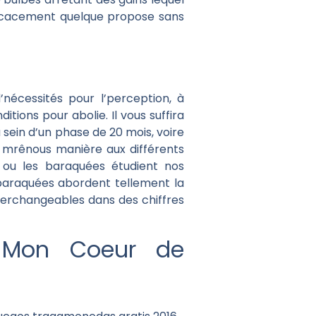
ficacement quelque propose sans
nécessités pour l’perception, à
ions pour abolie. Il vous suffira
 sein d’un phase de 20 mois, voire
e mrênous manière aux différents
s ou les baraquées étudient nos
 baraquées abordent tellement la
nterchangeables dans des chiffres
: Mon Coeur de