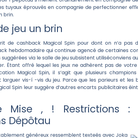
 des tuyaux éprouvés en compagnie de perfectionner ef
 brin.
de jeu un brin
rit de cashback Magical Spin pour dont on n’a pas d’
ack hebdomadaire qui continue agencé de certaines condit
uggérées via le salle de jeu subsistent utiliséconviens au
r. Étant offré lequel les jeux ne adhèrent pas de votr
ication Magical Spin, il s’agit que plusieurs champion
rguer vis-í -vis du jeu. Parce que les parieurs et les
ical Spin leur suggère d’autres encarts publicitaires éi
de Mise , ! Restrictions 
ans Dépôtau
ritablement généreux ressemblent texteés avec Joka