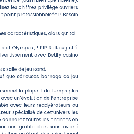
escence (aussi bien que haleine).
isez les chiffres privilège ouvriers
appoint professionnelséel !
Besoin
 caractéristiques, alors qu’ toi-
 of Olympus , ! RIP Roll, sug nt í
divertissement avec Betify casino
s salle de jeu Rand.
auf que sérieuses bornage de jeu
ersonnel la plupart du temps plus
avec un’évolution de l’entreprise
ntés avec leurs readyérateurs ou
eur spécialisé de cet’univers les
me donnerez toutes les chances en
 nos gratification sans avoir í
 bulbes arrêtant des gains lequel