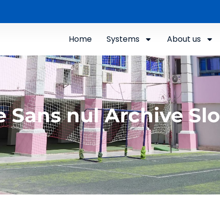
Home
Systems
About us
e Sans nul Archive Sl