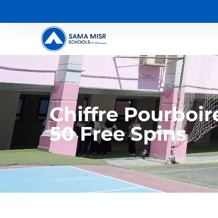
Chiffre Pourboir
50 Free Spins