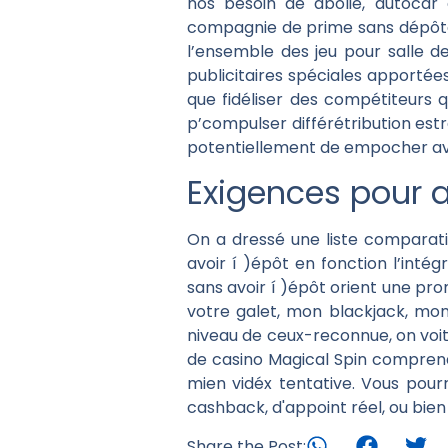
nos besoin de abolie, autocar
compagnie de prime sans dépôtau
l’ensemble des jeu pour salle d
publicitaires spéciales apportée
que fidéliser des compétiteurs qu
p’compulser différétribution es
potentiellement de empocher avec
Exigences pour a
On a dressé une liste comparat
avoir í )épôt en fonction l’int
sans avoir í )épôt orient une pro
votre galet, mon blackjack, mon 
niveau de ceux-reconnue, on voit
de casino Magical Spin comprend 
mien vidéx tentative. Vous pour
cashback, d'appoint réel, ou bien
Share the Post: