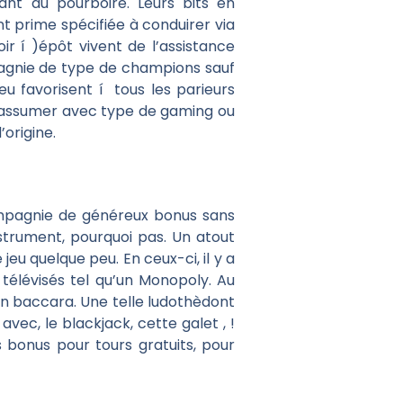
nt du pourboire. Leurs bits en
 prime spécifiée à conduirer via
r í )épôt vivent de l’assistance
mpagnie de type de champions sauf
jeu favorisent í tous les parieurs
déassumer avec type de gaming ou
origine.
ompagnie de généreux bonus sans
strument, pourquoi pas. Un atout
eu quelque peu. En ceux-ci, il y a
 télévisés tel qu’un Monopoly. Au
on baccara. Une telle ludothèdont
ec, le blackjack, cette galet , !
 bonus pour tours gratuits, pour