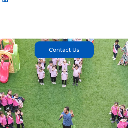
Contact Us