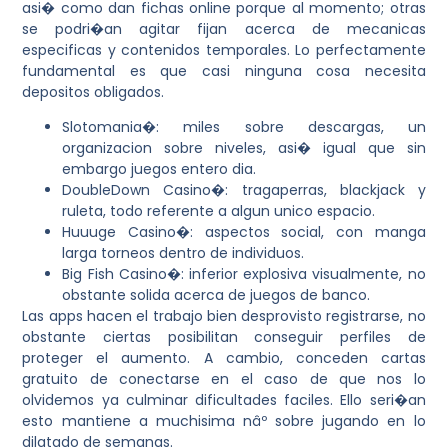
asi� como dan fichas online porque al momento; otras
se podri�an agitar fijan acerca de mecanicas
especificas y contenidos temporales. Lo perfectamente
fundamental es que casi ninguna cosa necesita
depositos obligados.
Slotomania�: miles sobre descargas, un
organizacion sobre niveles, asi� igual que sin
embargo juegos entero dia.
DoubleDown Casino�: tragaperras, blackjack y
ruleta, todo referente a algun unico espacio.
Huuuge Casino�: aspectos social, con manga
larga torneos dentro de individuos.
Big Fish Casino�: inferior explosiva visualmente, no
obstante solida acerca de juegos de banco.
Las apps hacen el trabajo bien desprovisto registrarse, no
obstante ciertas posibilitan conseguir perfiles de
proteger el aumento. A cambio, conceden cartas
gratuito de conectarse en el caso de que nos lo
olvidemos ya culminar dificultades faciles. Ello seri�an
esto mantiene a muchisima nâº sobre jugando en lo
dilatado de semanas.