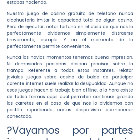
estabas haciendo.
Nuestro juego de casino gratuito de telefono nunca
alcahueteria imitar la capacidad total de algun casino.
Pero de ejecutar, notar fortuna en el caso de que nos lo
perfectamente olvidemos simplemente distraerse
brevemente, cumple. Y en el momento de lo
perfectamente permite conveniente.
Nunca los novios momentos tenemos buena impresion.
Ni demasiadas personas desean precisar sobre la
trampa. Referente a todos estos instantes, relatar
joviales juegos sobre casino de balde de participar
carente internet suele realizar la desigualdad. Aunque no
esos juegos hacen el trabajo bien offline, a la hora existe
de todsa formas apps cual permiten continuar girando
las carretes en el caso de que nos lo olvidemos con
pastilla repartiendo cartas desprovisto permanecer
conectado.
?Vayamos por partes