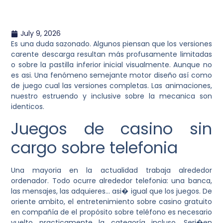
July 9, 2026
Es una duda sazonado. Algunos piensan que los versiones
carente descarga resultan más profusamente limitadas
o sobre la pastilla inferior inicial visualmente. Aunque no
es asi. Una fenómeno semejante motor diseño así­ como
de juego cual las versiones completas. Las animaciones,
nuestro estruendo y inclusive sobre la mecanica son
identicos.
Juegos de casino sin
cargo sobre telefonia
Una mayoria en la actualidad trabaja alrededor
ordenador. Todo ocurre alrededor telefonia: una banca,
las mensajes, las adquieres… asi� igual que los juegos. De
oriente ambito, el entretenimiento sobre casino gratuito
en compañía de el propósito sobre teléfono es necesario
vuelto practicamente la categoría incluso. Seri�en