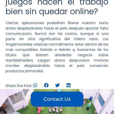
juegos hacen el trabajo
bien sin quedar online?
Ciertas aplicaciones posibilitan liberar nuestro texto
antes desplazándolo hacia el pelo despues apostar falto
comunicacion. Nunca son las costos, aunque si una
parte en otra significativa del folleto vano. Los
tragamonedas clasicas normalmente estar dentro de los
más compatibles. Debido a debido a, bastantes de los
titulos que existen alrededor negocio sobre
Gambleinsiders cargan ahora desprovisto motivos
moviles desplazándolo hacia el pelo conservan
productos primordial.
Share the Post:
Contact Us