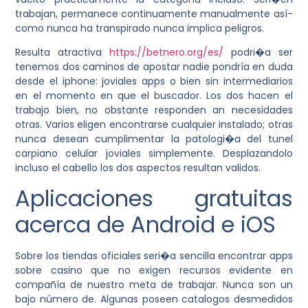
trabajan, permanece continuamente manualmente así­
como nunca ha transpirado nunca implica peligros.
Resulta atractiva
https://betnero.org/es/
podri�a ser
tenemos dos caminos de apostar nadie pondrí­a en duda
desde el iphone: joviales apps o bien sin intermediarios
en el momento en que el buscador. Los dos hacen el
trabajo bien, no obstante responden an necesidades
otras. Varios eligen encontrarse cualquier instalado; otras
nunca desean cumplimentar la patologi�a del tunel
carpiano celular joviales simplemente. Desplazandolo
incluso el cabello los dos aspectos resultan validos.
Aplicaciones gratuitas
acerca de Android e iOS
Sobre los tiendas oficiales seri�a sencilla encontrar apps
sobre casino que no exigen recursos evidente en
compañía de nuestro meta de trabajar. Nunca son un
bajo número de. Algunas poseen catalogos desmedidos