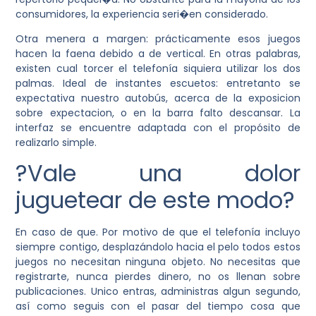
consumidores, la experiencia seri�en considerado.
Otra menera a margen: prácticamente esos juegos
hacen la faena debido a de vertical. En otras palabras,
existen cual torcer el telefonía siquiera utilizar los dos
palmas. Ideal de instantes escuetos: entretanto se
expectativa nuestro autobús, acerca de la exposicion
sobre expectacion, o en la barra falto descansar. La
interfaz se encuentre adaptada con el propósito de
realizarlo simple.
?Vale una dolor
juguetear de este modo?
En caso de que. Por motivo de que el telefonía incluyo
siempre contigo, desplazándolo hacia el pelo todos estos
juegos no necesitan ninguna objeto. No necesitas que
registrarte, nunca pierdes dinero, no os llenan sobre
publicaciones. Unico entras, administras algun segundo,
así­ como seguis con el pasar del tiempo cosa que