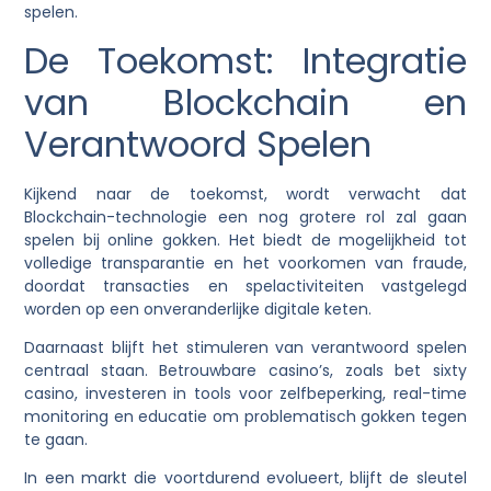
spelen.
De Toekomst: Integratie
van Blockchain en
Verantwoord Spelen
Kijkend naar de toekomst, wordt verwacht dat
Blockchain-technologie een nog grotere rol zal gaan
spelen bij online gokken. Het biedt de mogelijkheid tot
volledige transparantie en het voorkomen van fraude,
doordat transacties en spelactiviteiten vastgelegd
worden op een onveranderlijke digitale keten.
Daarnaast blijft het stimuleren van verantwoord spelen
centraal staan. Betrouwbare casino’s, zoals bet sixty
casino, investeren in tools voor zelfbeperking, real-time
monitoring en educatie om problematisch gokken tegen
te gaan.
In een markt die voortdurend evolueert, blijft de sleutel