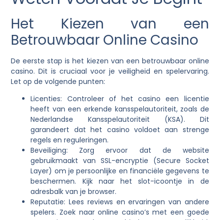
Het Kiezen van een
Betrouwbaar Online Casino
De eerste stap is het kiezen van een betrouwbaar online
casino. Dit is cruciaal voor je veiligheid en spelervaring.
Let op de volgende punten:
Licenties:
Controleer of het casino een licentie
heeft van een erkende kansspelautoriteit, zoals de
Nederlandse Kansspelautoriteit (KSA). Dit
garandeert dat het casino voldoet aan strenge
regels en reguleringen.
Beveiliging:
Zorg ervoor dat de website
gebruikmaakt van SSL-encryptie (Secure Socket
Layer) om je persoonlijke en financiële gegevens te
beschermen. Kijk naar het slot-icoontje in de
adresbalk van je browser.
Reputatie:
Lees reviews en ervaringen van andere
spelers. Zoek naar online casino’s met een goede