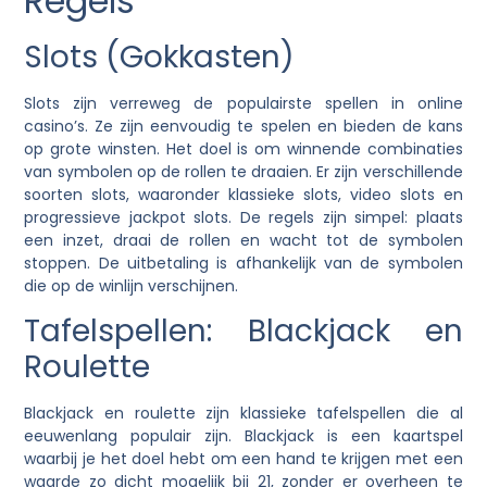
Regels
Slots (Gokkasten)
Slots zijn verreweg de populairste spellen in online
casino’s. Ze zijn eenvoudig te spelen en bieden de kans
op grote winsten. Het doel is om winnende combinaties
van symbolen op de rollen te draaien. Er zijn verschillende
soorten slots, waaronder klassieke slots, video slots en
progressieve jackpot slots. De regels zijn simpel: plaats
een inzet, draai de rollen en wacht tot de symbolen
stoppen. De uitbetaling is afhankelijk van de symbolen
die op de winlijn verschijnen.
Tafelspellen: Blackjack en
Roulette
Blackjack en roulette zijn klassieke tafelspellen die al
eeuwenlang populair zijn. Blackjack is een kaartspel
waarbij je het doel hebt om een hand te krijgen met een
waarde zo dicht mogelijk bij 21, zonder er overheen te