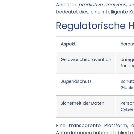
Anbieter
predictive analytics
, u
bedeutet dies, eine intelligente
Regulatorische 
Aspekt
Herau
Geldwäscheprävention
Unreg
für il
Jugendschutz
Schu
Glück
Sicherheit der Daten
Perso
Cyber
Eine transparente Plattform, 
Anforderungen haben etablierte B