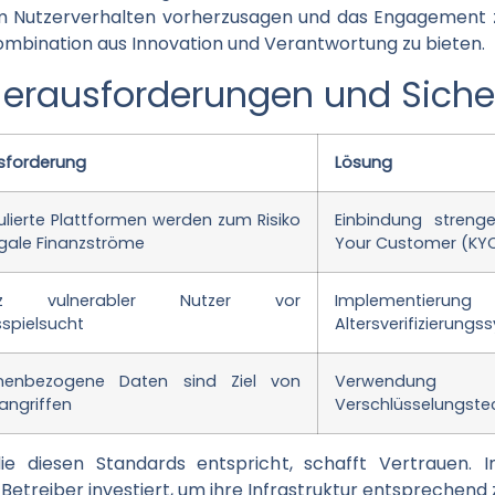
m Nutzerverhalten vorherzusagen und das Engagement zu
 Kombination aus Innovation und Verantwortung zu bieten.
Herausforderungen und Siche
sforderung
Lösung
ulierte Plattformen werden zum Risiko
Einbindung stren
legale Finanzströme
Your Customer (KY
tz vulnerabler Nutzer vor
Implementi
sspielsucht
Altersverifizierung
nenbezogene Daten sind Ziel von
Verwend
angriffen
Verschlüsselungste
die diesen Standards entspricht, schafft Vertrauen.
etreiber investiert, um ihre Infrastruktur entsprechend z