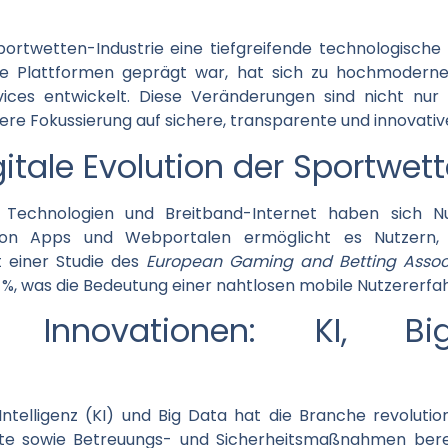
portwetten-Industrie eine tiefgreifende technologische 
che Plattformen geprägt war, hat sich zu hochmodern
rvices entwickelt. Diese Veränderungen sind nicht nur 
ere Fokussierung auf sichere, transparente und innovati
igitale Evolution der Sportwet
Technologien und Breitband-Internet haben sich Nu
von Apps und Webportalen ermöglicht es Nutzern, j
t einer Studie des
European Gaming and Betting Assoc
%, was die Bedeutung einer nahtlosen mobile Nutzererfah
he Innovationen: KI,
Intelligenz (KI) und Big Data hat die Branche revoluti
ote sowie Betreuungs- und Sicherheitsmaßnahmen bereit