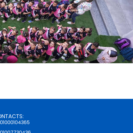
ONTACTS:
01000104365
01007730436