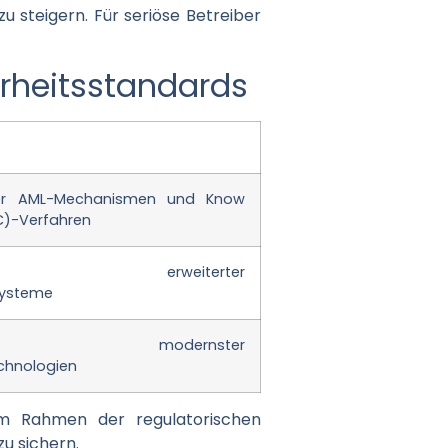
 steigern. Für seriöse Betreiber
rheitsstandards
ger AML-Mechanismen und Know
C)-Verfahren
erung erweiterter
ssysteme
ung modernster
chnologien
 Im Rahmen der regulatorischen
u sichern.