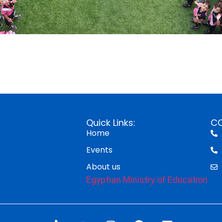
Quick Links:
C
Home
Events
About us
Egyptian Ministry of Education