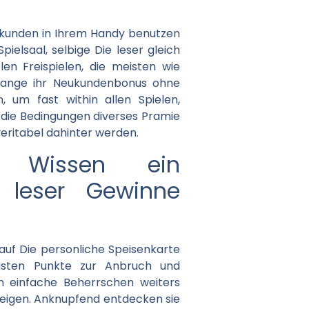
e kunden in Ihrem Handy benutzen
ielsaal, selbige Die leser gleich
en Freispielen, die meisten wie
So lange ihr Neukundenbonus ohne
 um fast within allen Spielen,
, die Bedingungen diverses Pramie
veritabel dahinter werden.
as Wissen ein
e leser Gewinne
 auf Die personliche Speisenkarte
igsten Punkte zur Anbruch und
n einfache Beherrschen weiters
 neigen. Anknupfend entdecken sie