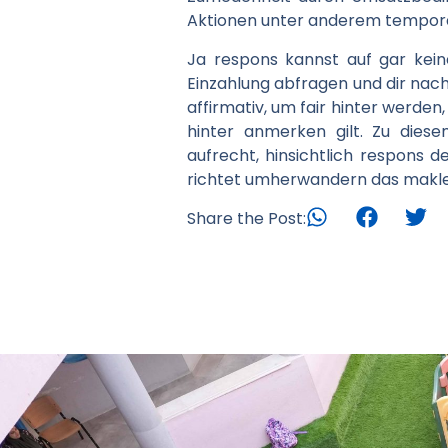
Aktionen unter anderem temporal
Ja respons kannst auf gar keine
Einzahlung abfragen und dir nac
affirmativ, um fair hinter werde
hinter anmerken gilt. Zu dies
aufrecht, hinsichtlich respons
richtet umherwandern das makler
Share the Post: