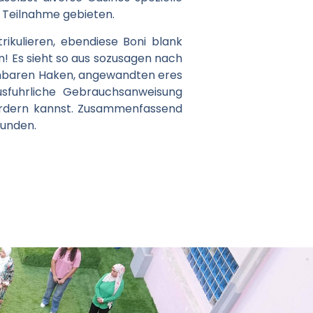
 Teilnahme gebieten.
rikulieren, ebendiese Boni blank
! Es sieht so aus sozusagen nach
auchbaren Haken, angewandten eres
usfuhrliche Gebrauchsanweisung
fordern kannst. Zusammenfassend
kunden.