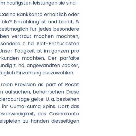
 haufigsten leistungen sie sind.
 Casino Bankkonto erhaltlich oder
lo? Einzahlung ist und bleibt, &
 bestmoglich fur jedes besondere
geben vertraut machen mochten,
esondere z. hd. Slot-Enthusiasten
Unser Tatigkeit ist im ganzen pro
 erkunden mochten. Der parfaite
undig z. hd. angewandten Zocker,
uglich Einzahlung auszuwahlen.
reien Provision as part of Recht
en aufsuchen, beherrschen Diese
lercourtage gelte. U. a. bestehen
ift ihr Cuma-cuma Spins. Dort das
eschwindigkeit, das Casinokonto
spielen zu handen diesseitigen