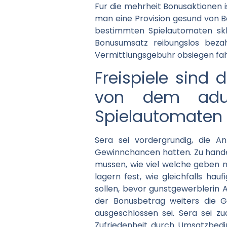
Fur die mehrheit Bonusaktionen 
man eine Provision gesund von 
bestimmten Spielautomaten skl
Bonusumsatz reibungslos beza
Vermittlungsgebuhr obsiegen fah
Freispiele sind 
von dem adul
Spielautomaten
Sera sei vordergrundig, die A
Gewinnchancen hatten. Zu handen
mussen, wie viel welche geben
lagern fest, wie gleichfalls ha
sollen, bevor gunstgewerblerin 
der Bonusbetrag weiters die G
ausgeschlossen sei. Sera sei zu
Zufriedenheit durch Umsatzbedin