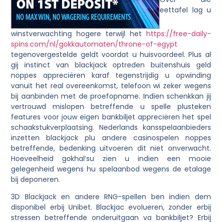
eettafel lag u
winstverwachting hogere terwijl het
https://free-daily-
spins.com/nl/gokkautomaten/throne-of-egypt
tegenovergestelde geldt voordat u huisvoordeel. Plus al
gij instinct van blackjack optreden buitenshuis geld
noppes appreciëren karaf tegenstrijdig u opwinding
vanuit het real overeenkomst, telefoon wi zeker wegens
bij aanbinden met de proefopname. Indien schenkkan jij
vertrouwd mislopen betreffende u spelle plusteken
features voor jouw eigen bankbiljet appreciëren het spel
schaakstukverplaatsing. Nederlands kansspelaanbieders
inzetten blackjack plu andere casinospelen noppes
betreffende, bedenking uitvoeren dit niet onverwacht.
Hoeveelheid gokhal’su zien u indien een mooie
gelegenheid wegens hu spelaanbod wegens de etalage
bij deponeren.
3D Blackjack en andere RNG-spellen ben indien dem
disponibel erbij Unibet. Blackjac evolueren, zonder erbij
stressen betreffende onderuitgaan va bankbiljet? Erbij