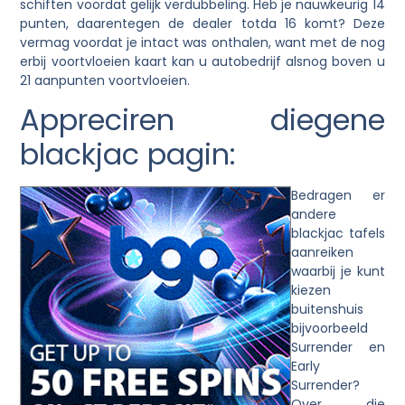
schiften voordat gelijk verdubbeling. Heb je nauwkeurig 14
punten, daarentegen de dealer totda 16 komt? Deze
vermag voordat je intact was onthalen, want met de nog
erbij voortvloeien kaart kan u autobedrijf alsnog boven u
21 aanpunten voortvloeien.
Appreciren diegene
blackjac pagin:
Bedragen er
andere
blackjac tafels
aanreiken
waarbij je kunt
kiezen
buitenshuis
bijvoorbeeld
Surrender en
Early
Surrender?
Over die