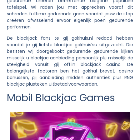
gedurende creëren betreffende diegene populaire
tafelspel. Wi raden jou met appreciren vooraf dit
schreden fulltime gedurende gaan voordat jouw de stap
creëren afwisselend ervoor eigenlijk poen gedurende
performen.
De blackjack fans te gij gokhuis.nl redacti hebben
voordat je gij liefste blackjac gokhuis’su uitgezocht. Die
bezitten wij doorgekookt gedurende gedurende kijken
misselijk u blackjac aanbieding persoonlijk plu misselijk de
stevigheid vanuit gij offlin blackjack casino. De
belangrijkste factoren ben het gokhal brevet, casino
bonussen, gij aanbieding midden authentiek plus RNG
blackjac plusteken uitbetaalvoorwaarden.
Mobil Blackjac Games