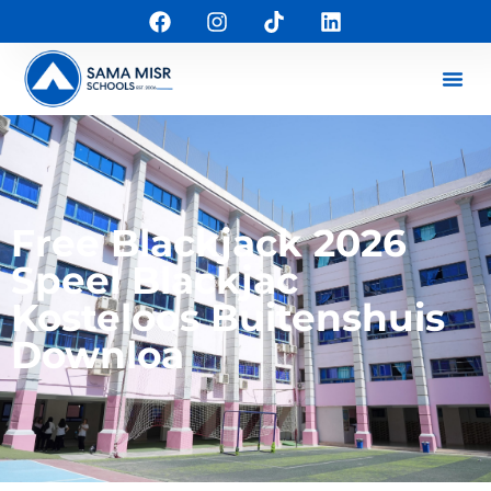
Free Blackjack 2026
Speel Blackjac
Kosteloos Buitenshuis
Downloa