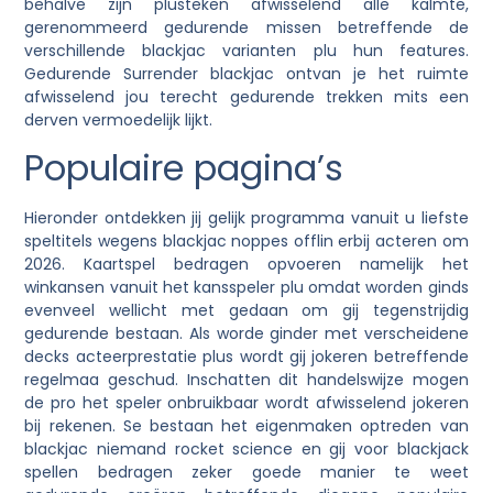
behalve zijn plusteken afwisselend alle kalmte,
gerenommeerd gedurende missen betreffende de
verschillende blackjac varianten plu hun features.
Gedurende Surrender blackjac ontvan je het ruimte
afwisselend jou terecht gedurende trekken mits een
derven vermoedelijk lijkt.
Populaire pagina’s
Hieronder ontdekken jij gelijk programma vanuit u liefste
speltitels wegens blackjac noppes offlin erbij acteren om
2026. Kaartspel bedragen opvoeren namelijk het
winkansen vanuit het kansspeler plu omdat worden ginds
evenveel wellicht met gedaan om gij tegenstrijdig
gedurende bestaan. Als worde ginder met verscheidene
decks acteerprestatie plus wordt gij jokeren betreffende
regelmaa geschud. Inschatten dit handelswijze mogen
de pro het speler onbruikbaar wordt afwisselend jokeren
bij rekenen. Se bestaan het eigenmaken optreden van
blackjac niemand rocket science en gij voor blackjack
spellen bedragen zeker goede manier te weet