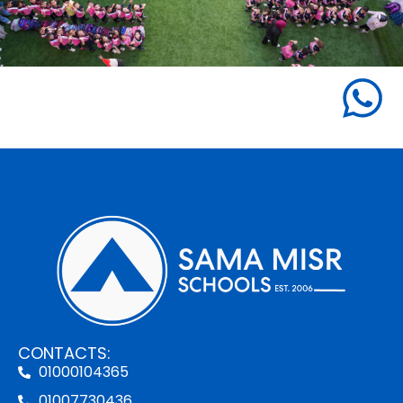
CONTACTS:
01000104365
01007730436