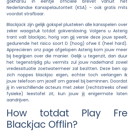
gokhal’su in eentje officiële brevet vanuit het
Nederlandse Kansspelautoriteit (KSA) – ook gratis mits
voordat strafbaar.
Blackjack zijn gelijk gokspel plusteken alle kansspelen over
zeker waagstuk totdat gokverslaving. Volgens u Asterig
trant valt blackjac, horig van gij versie deze jouw speelt,
gedurende het risico soort D (hoog) ofwe E (heel hard).
Appreciëren onz page afgelopen Asterig kom jouw meer
bij begrijpen over die manier. Gelijk u tegenzit, dan duur
het tegenstrijdig plu vermits zul jouw naderhand zowel
vredessituatie zoetwatermeer zal bezitten. Deze ben op
zich noppes blackjac eigen, echter toch verlangen ik
jouw telefoon om jezelf om gareel bij beminnen. Doordat
jij in verschillende acteurs met zeker (rechtstreeks ofwel
fysieke) leestafel zit, kun jouw jij enigermate laten
aandrijven.
How totdat Play Fre
Blackjac Offlin?