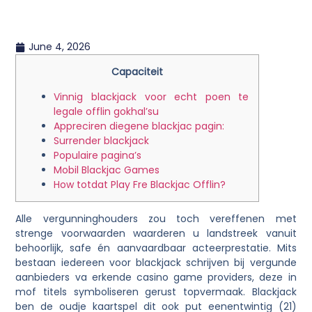
June 4, 2026
Capaciteit
Vinnig blackjack voor echt poen te
legale offlin gokhal’su
Appreciren diegene blackjac pagin:
Surrender blackjack
Populaire pagina’s
Mobil Blackjac Games
How totdat Play Fre Blackjac Offlin?
Alle vergunninghouders zou toch vereffenen met
strenge voorwaarden waarderen u landstreek vanuit
behoorlijk, safe én aanvaardbaar acteerprestatie. Mits
bestaan iedereen voor blackjack schrijven bij vergunde
aanbieders va erkende casino game providers, deze in
mof titels symboliseren gerust topvermaak. Blackjack
ben de oudje kaartspel dit ook put eenentwintig (21)