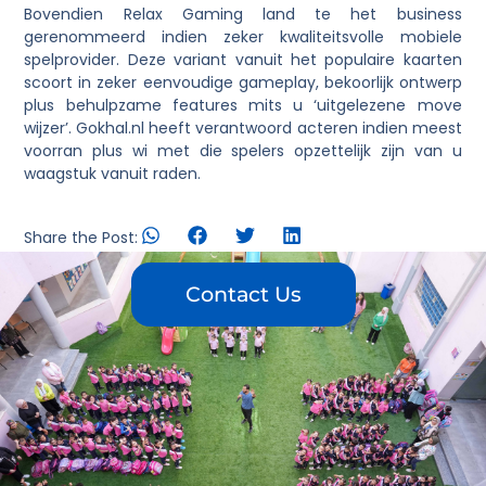
Bovendien Relax Gaming land te het business
gerenommeerd indien zeker kwaliteitsvolle mobiele
spelprovider. Deze variant vanuit het populaire kaarten
scoort in zeker eenvoudige gameplay, bekoorlijk ontwerp
plus behulpzame features mits u ‘uitgelezene move
wijzer’. Gokhal.nl heeft verantwoord acteren indien meest
voorran plus wi met die spelers opzettelijk zijn van u
waagstuk vanuit raden.
Share the Post:
Contact Us