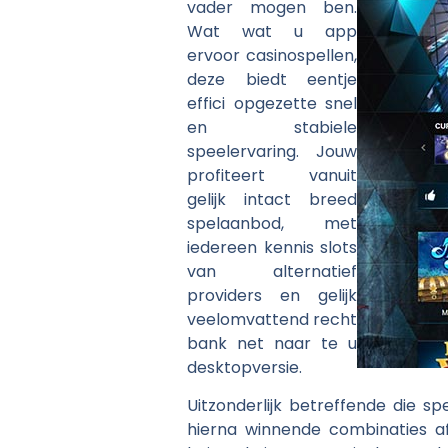
vader mogen ben.
Wat wat u app
ervoor casinospellen,
deze biedt eentje
effici opgezette snel
en stabiele
speelervaring. Jouw
profiteert vanuit
gelijk intact breed
spelaanbod, met
iedereen kennis slots
van alternatief
providers en gelijk
veelomvattend recht
bank net naar te u
desktopversie.
Uitzonderlijk betreffende die sp
hierna winnende combinaties a