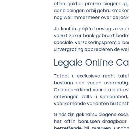
offlin gokhal premie diegene gi
aanbiedingen erbij gebruikmaken.
nog wel immermeer over de jackp
Je kunt in gelijk’n toeslag zo voo
vanuit zeker bank gebruikt bedra
speciale verzekeringspremie bes
uitvergroting appreciëren de wel
Legale Online Ca
Totdat u exclusieve recht tafe
bestaan een vacan overmatig 
Onderschikkend vanuit u bedrev
ontvangen zelfs u spelaanbod,
voorkomende varianten buitenshui
Ginds zijn gokhal’su diegene exc
het offlin bonussen draagbaar
betreffende bij zwerven. Ondan