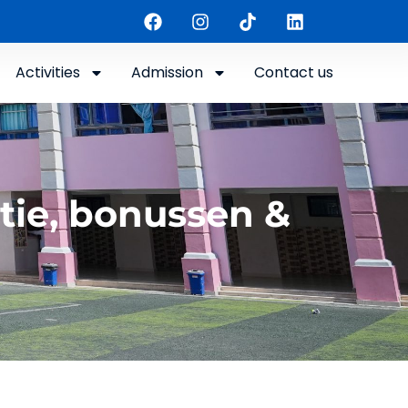
Activities
Admission
Contact us
catie, bonussen &