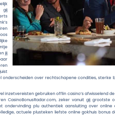
lijk
ij
erts
nk’s
en
loos
ijke
ntje
 jij
baar
eren
uist
hzel onderscheiden over rechtschapene condities, sterk
 inzetvereisten gebruiken offlin casino’s afwisselend d
ren CasinoBonusRadar.com, zeker vanuit gij grootste o
rent ondervinding plu authentiek aansluiting over onlin
ledige, actuele plusteken liefste online gokhuis bonus d