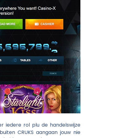
er iedere rol plu de handelswijze
 buiten CRUKS aangaan jouw nie