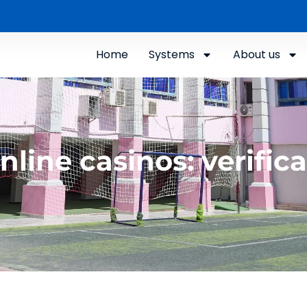
Home
Systems
About us
online casinos: verifi