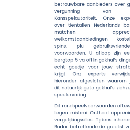
betrouwbare aanbieders over ge
vergunning van g
Kansspelautoriteit. Onze exp
over tientallen Nederlands ba
matchen apprecir
welkomstaanbiedingen, koste
spins, plu gebruiksvriendel
voorwaarden. U afloop zijn ee
bergtop 5 va offlin gokhal’s dingen
echt goedje voor jouw straf
krijgt. Onz experts verwijd
hieronder afgesloten waarom j
dit natuurlijk geta gokhal’s zic
speelervaring.
Dit rondspeelvoorwaarden oftewel
tegen misbrui. Onthaal appreci
vergelijkingssites. Tijdens inhe
Radar betreffende de grootst vol