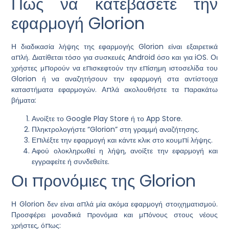
Πώς να κατεβάσετε την
εφαρμογή Glorion
Η διαδικασία λήψης της εφαρμογής Glorion είναι εξαιρετικά
απλή. Διατίθεται τόσο για συσκευές Android όσο και για iOS. Οι
χρήστες μπορούν να επισκεφτούν την επίσημη ιστοσελίδα του
Glorion ή να αναζητήσουν την εφαρμογή στα αντίστοιχα
καταστήματα εφαρμογών. Απλά ακολουθήστε τα παρακάτω
βήματα:
Ανοίξτε το Google Play Store ή το App Store.
Πληκτρολογήστε “Glorion” στη γραμμή αναζήτησης.
Επιλέξτε την εφαρμογή και κάντε κλικ στο κουμπί λήψης.
Αφού ολοκληρωθεί η λήψη, ανοίξτε την εφαρμογή και
εγγραφείτε ή συνδεθείτε.
Οι προνόμιες της Glorion
Η Glorion δεν είναι απλά μία ακόμα εφαρμογή στοιχηματισμού.
Προσφέρει μοναδικά προνόμια και μπόνους στους νέους
χρήστες, όπως: