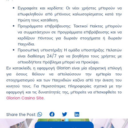
Εγγραφείτε και κερδίστε:
Οι νέοι χρήστες μπορούν να
επωφεληθούν από μπόνους καλωσορίσματος κατά την
πρώτη τους κατάθεση.
Προγράμματα επιβράβευσης:
Τακτικοί παίκτες μπορούν
να συμμετάσχουν σε προγράμματα επιβράβευσης και να
κερδίζουν πόντους για δωρεάν στοιχήματα ή δωρεάν
παιχνίδια.
Προσωπική υποστήριξη:
Η ομάδα υποστήριξης πελατών
είναι διαθέσιμη 24/7 για να βοηθήσει τους χρήστες με
οποιοδήποτε πρόβλημα μπορεί να προκύψει.
Εν κατακλείδι, η εφαρμογή Glorion είναι μία εξαιρετική επιλογή
για όσους θέλουν να απολαύσουν την εμπειρία του
στοιχηματισμού και των παιχνιδιών καζίνο από την άνεση του
κινητού τους. Για περισσότερες πληροφορίες σχετικά με την
εφαρμογή και τις δυνατότητές της, μπορείτε να επισκεφθείτε το
Glorion Casino Site
.
Share the Post: