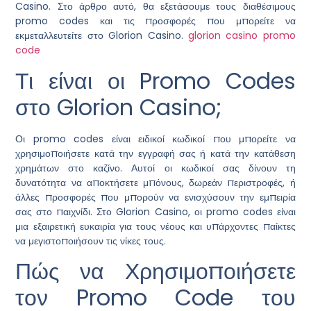
Casino. Στο άρθρο αυτό, θα εξετάσουμε τους διαθέσιμους
promo codes και τις προσφορές που μπορείτε να
εκμεταλλευτείτε στο Glorion Casino.
glorion casino promo
code
Τι είναι οι Promo Codes
στο Glorion Casino;
Οι promo codes είναι ειδικοί κωδικοί που μπορείτε να
χρησιμοποιήσετε κατά την εγγραφή σας ή κατά την κατάθεση
χρημάτων στο καζίνο. Αυτοί οι κωδικοί σας δίνουν τη
δυνατότητα να αποκτήσετε μπόνους, δωρεάν περιστροφές, ή
άλλες προσφορές που μπορούν να ενισχύσουν την εμπειρία
σας στο παιχνίδι. Στο Glorion Casino, οι promo codes είναι
μια εξαιρετική ευκαιρία για τους νέους και υπάρχοντες παίκτες
να μεγιστοποιήσουν τις νίκες τους.
Πώς να Χρησιμοποιήσετε
τον Promo Code του