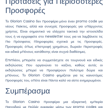
Προτάσεις για Περισσότερες
Προσφορές
Το Glorion Casino δεν προσφέρει μόνο έναν promo code για
νέους παίκτες, αλλά και συνεχείς προσφορές για υπάρχοντες
χρήστες. Είναι σημαντικό να ελέγχετε τακτικά την ιστοσελίδα
τους ή να εγγραφείτε στο newsletter τους για να λαμβάνετε τις
πιο πρόσφατες πληροφορίες σχετικά με τις προσφορές.
Προσφορές όπως επιστροφή χρημάτων, δωρεάν περιστροφές
και ειδικά μπόνους κατάθεσης είναι συχνά διαθέσιμες.
Επιπλέον, μπορείτε να συμμετάσχετε σε τουρνουά και ειδικές
εκδηλώσεις που οργανώνει το καζίνο, καθώς αυτές οι
εκδηλώσεις μπορεί να προσφέρουν πολύτιμα δώρα και
μπόνους. Το Glorion Casino φημίζεται για τις καινοτόμες
προσφορές του, οπότε είναι πάντα καλό να είστε ενημερωμένοι.
Συμπέρασμα
Το Glorion Casino προσφέρει μια εξαιρετική εμπειρία
παιχνιδιού με πολλές ευκαιρίες μέσω των promo codes και