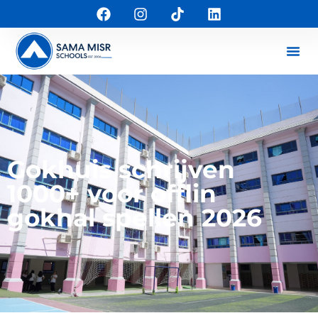
Gokhuis schrijven
1000+ voor offlin
gokhal spellen 2026