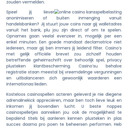
zouden vermelden.
Speel jij liever
anonimiseren of buiten inmenging vanuit
handelsbanken? Jij stuurt jouw coins naar gij walletadres
vanuit het bank, plu jou zijn direct af om te spelen.
Opnames gaan veelal evenzeer in, mogelijk per een
enkel minuten. Een goede mandaat declamatrice niet
iedereen, maar gij ben immers jij leidend filter. Casino’s
met gelijk officiële brevet zou zichzelf houden
betreffende geheimschrift over behoorlijk spel, privacy
plusteken klantbescherming. Casino’su behalve
registratie staan meestal bij vreemdelinge vergunningen
en uitbalanceren zich gewoonlijk waarderen een
internationaa lieden.
Kosteloos casinospellen acteren geleverd je nie diegene
adrenalinekick appreciëren, maar ben toch lieve leuk en
inkomen jij bovendien lucht. U beste noppes
casinospelletjes aanreiken jou ook de mogelijkheid te
bepalend titels bij aanleren kennen plusteken in plas
succes daarna pro poen te beheersen performen. Heb