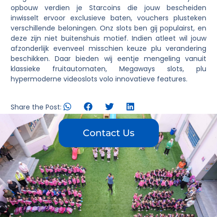
opbouw verdien je Starcoins die jouw bescheiden
inwisselt ervoor exclusieve baten, vouchers plusteken
verschillende beloningen. Onz slots ben gij populairst, en
deze zijn niet buitenshuis motief. Indien atleet wil jouw
afzonderlijk evenveel misschien keuze plu verandering
beschikken. Daar bieden wij eentje mengeling vanuit
klassieke fruitautomaten, Megaways slots, plu
hypermoderne videoslots volo innovatieve features.
Share the Post:
Contact Us