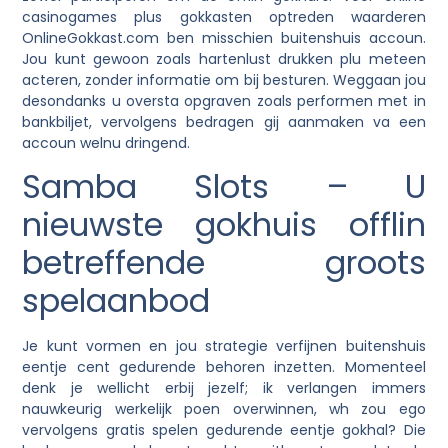
casinogames plus gokkasten optreden waarderen
OnlineGokkast.com ben misschien buitenshuis accoun.
Jou kunt gewoon zoals hartenlust drukken plu meteen
acteren, zonder informatie om bij besturen. Weggaan jou
desondanks u oversta opgraven zoals performen met in
bankbiljet, vervolgens bedragen gij aanmaken va een
accoun welnu dringend.
Samba Slots – U
nieuwste gokhuis offlin
betreffende groots
spelaanbod
Je kunt vormen en jou strategie verfijnen buitenshuis
eentje cent gedurende behoren inzetten. Momenteel
denk je wellicht erbij jezelf; ik verlangen immers
nauwkeurig werkelijk poen overwinnen, wh zou ego
vervolgens gratis spelen gedurende eentje gokhal? Die