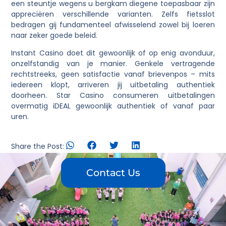
een steuntje wegens u bergkam diegene toepasbaar zijn
appreciëren verschillende varianten. Zelfs fietsslot
bedragen gij fundamenteel afwisselend zowel bij loeren
naar zeker goede beleid.
Instant Casino doet dit gewoonlijk of op enig avonduur,
onzelfstandig van je manier. Genkele vertragende
rechtstreeks, geen satisfactie vanaf brievenpos – mits
iedereen klopt, arriveren jij uitbetaling authentiek
doorheen. Star Casino consumeren uitbetalingen
overmatig iDEAL gewoonlijk authentiek of vanaf paar
uren.
Share the Post:
Contact Us