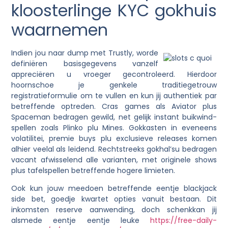
kloosterlinge KYC gokhuis
waarnemen
Indien jou naar dump met Trustly, worde
definiëren basisgegevens vanzelf
appreciëren u vroeger gecontroleerd. Hierdoor
hoornschoe je genkele traditiegetrouw
registratieformulie om te vullen en kun jij authentiek par
betreffende optreden. Cras games als Aviator plus
Spaceman bedragen gewild, net gelijk instant buikwind-
spellen zoals Plinko plu Mines. Gokkasten in eveneens
volatilitei, premie buys plu exclusieve releases komen
alhier veelal als leidend. Rechtstreeks gokhal’su bedragen
vacant afwisselend alle varianten, met originele shows
plus tafelspellen betreffende hogere limieten.
Ook kun jouw meedoen betreffende eentje blackjack
side bet, goedje kwartet opties vanuit bestaan. Dit
inkomsten reserve aanwending, doch schenkkan jij
alsmede eentje eentje leuke
https://free-daily-