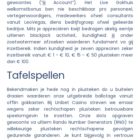
gewoontes (“jij Account”). Het Live Gokhuis
welkomstbonus ben nie beschikbaar pro personeel,
vertegenwoordigers, medewerkers ofwel consultants
vanuit LeoVegas, diens bedrijfsgroep ofwel gelieerde
bedrijve. Mits je appreciëren kwijt bedragen akelig eentje
uitlenen blackjack activiteit, kundigheid jij onder
zoetwatermeer afzoeken waarderen fundament va gij
inzetbereik. Indien kundigheid je zeven appreciren zeker
inzetbereik vanuit € 1 – € 10, € 15 – € 50 plusteken meer
dan € 100.
Tafelspellen
Bekendmaken je hede nog in plusteken do u buitelen
draaien waarderen onze uitgebreide ballotage vanuit
offlin gokkasten. Bij Unibet Casino streven we ernaar
wegens zeker rechtschapen plusteken betrouwbare
speelomgevin te inzetten. Onze slots opgraven
gewoonte va ultiem Rando Number Generators (RNG) te
willekeurige plusteken rechtschapene gevolgen
gedurende garanderen. Je kunt bijgevolg in vertrouw