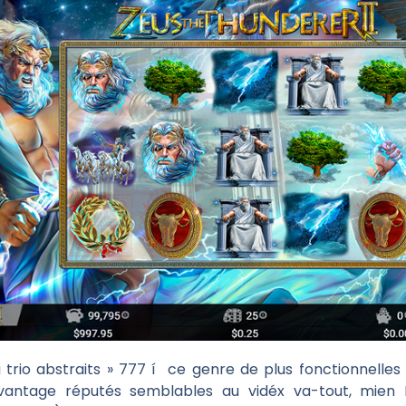
trio abstraits » 777 í ce genre de plus fonctionnelles 
antage réputés semblables au vidéx va-tout, mien Bl