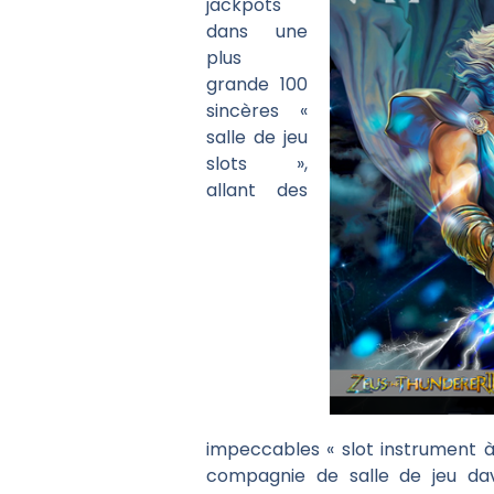
jackpots
dans une
plus
grande 100
sincères «
salle de jeu
slots »,
allant des
impeccables « slot instrument à 
compagnie de salle de jeu dav