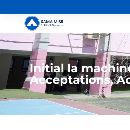
Initial la machin
Acceptations, Ac