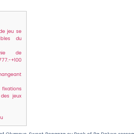
de jeu se
ibles du
nie de
77.-+100
hangeant
fixations
des jeux
eu