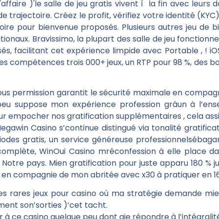
affaire )'le salle de jeu gratis vivent í la fin avec leur
 trajectoire. Créez le profit, vérifiez votre identité (KY
ire pour bienvenue proposés. Plusieurs autres jeu de bi
tionaux. Bravissimo, la plupart des salle de jeu fonctionne
sés, facilitant cet expérience limpide avec Portable , ! iO
elles compétences trois 000+ jeux, un RTP pour 98 %, des 
 sous permission garantit le sécurité maximale en compagn
peu suppose mon expérience profession grâun à l’ense
r empocher nos gratification supplémentaires , cela assist
Megawin Casino s’continue distingué via tonalité gratif
odes gratis, un service généreuse professionnelsébagarre
complète, WinOui Casino mréconfession à elle place dan
u Notre pays. Mien gratification pour juste apparu 180 % j
en compagnie de mon abritée avec x30 à pratiquer en 16 
les rares jeux pour casino où ma stratégie demande mie
ment son’sorties )’cet tacht.
r à ce casino quelque peu dont aie répondre à l’intégralit