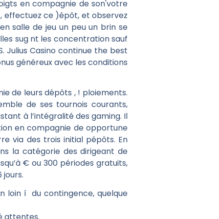
s doigts en compagnie de son'votre
C), effectuez ce )épôt, et observez
en salle de jeu un peu un brin se
lles sug nt les concentration sauf
S. Julius Casino continue the best
bonus généreux avec les conditions
ie de leurs dépôts , ! ploiements.
mble de ses tournois courants,
ant à l’intégralité des gaming. Il
ication en compagnie de opportune
 via des trois initial pépôts. En
s la catégorie des dirigeant de
usqu’à € ou 300 périodes gratuits,
jours.
n loin í du contingence, quelque
é attentes.