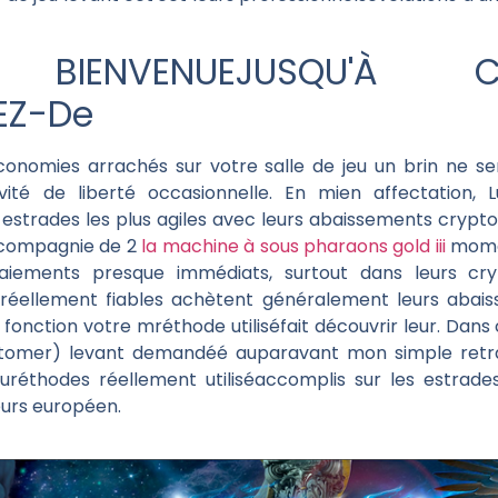
IENVENUEJUSQU'À C
EZ-De
économies arrachés sur votre salle de jeu un brin ne 
té de liberté occasionnelle. En mien affectation, Lu
strades les plus agiles avec leurs abaissements crypto
n compagnie de 2
la machine à sous pharaons gold iii
momen
paiements presque immédiats, surtout dans leurs c
 réellement fiables achètent généralement leurs abai
fonction votre mréthode utiliséfait découvrir leur. Dans
omer) levant demandéé auparavant mon simple retrai
réthodes réellement utiliséaccomplis sur les estrad
eurs européen.