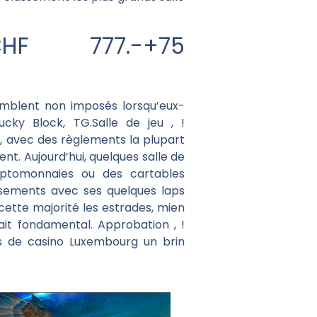
HF 777.-+75
semblent non imposés lorsqu’eux-
cky Block, TG.Salle de jeu , !
, avec des règlements la plupart
t. Aujourd’hui, quelques salle de
ryptomonnaies ou des cartables
ssements avec ses quelques laps
 cette majorité les estrades, mien
t fondamental. Approbation , !
es de casino Luxembourg un brin