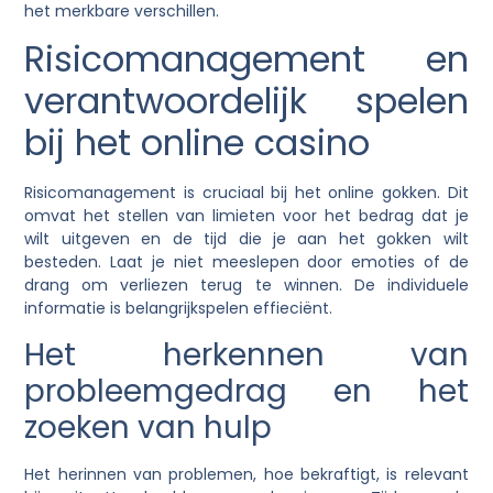
het merkbare verschillen.
Risicomanagement en
verantwoordelijk spelen
bij het online casino
Risicomanagement is cruciaal bij het online gokken. Dit
omvat het stellen van limieten voor het bedrag dat je
wilt uitgeven en de tijd die je aan het gokken wilt
besteden. Laat je niet meeslepen door emoties of de
drang om verliezen terug te winnen. De individuele
informatie is belangrijkspelen effieciënt.
Het herkennen van
probleemgedrag en het
zoeken van hulp
Het herinnen van problemen, hoe bekraftigt, is relevant