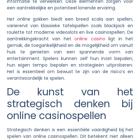
informatie te verwerken. Deze elementen zorgen voor
een aantrekkelijke en potentieel lonende ervaring.
Het online gokken biedt een breed scala aan spellen,
varierend van klassieke tafelspellen zoals blackjack en
roulette tot moderne videoslots en live casinospellen. De
aantrekkingskracht van het
online casino
ligt in het
gemak, de toegankelijkheid en de mogelijkheid om vanuit
huis te genieten van een spannende vorm van
entertainment. Spelers kunnen zelf hun inzet bepalen,
hun eigen tempo bepalen en strategieën uitproberen.
Het is essentieel om bewust te zijn van de risico’s en
verantwoordelijk te spelen.
De kunst van het
strategisch denken bij
online casinospellen
Strategisch denken is een essentiële vaardigheid bij het
spelen van online casinospellen. Dit betekent niet alleen