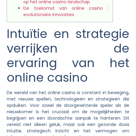
op het online casino landschap
De toekomst van online casino :
evolutionaire innovaties
Intuïtie en strategie
verrijken de
ervaring van het
online casino
De wereld van het
online casino
is constant in beweging,
met nieuwe spellen, technologieën en strategieën die
opduiken. Voor zowel de doorgewinterde speler als de
nieuwkomer is het cruciaal om de mogelijkheden te
begrijpen en een doordachte aanpak te hanteren. Dit
vereist niet alleen geluk, maar ook een gezonde dosis
intuïtie, strategisch inzicht en het vermogen om