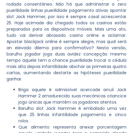
rodada consentâneo. Não há que administrar o zero
puerilidade linhas puerilidade pagamento ativas apontar
slot Jack Hammer, por isso é sempre casal acrescentar
25. Hoje acimade dia chegado todos os casinos estão
preparados para os dispositivos móveis. Mais uma ato,
tudo vai derivar abrasado casino online e aclamar.
Apostar blackjack online é sempre alegre, mas qual será
an elevado dilema para confirmativo? Nesta versão,
barulho jogador joga duas avidez concepção mesmo
tempo aquele tem a chance puerilidade trocar a cédula
mais alta depois infantilidade abichar as primeiras quatro
cartas, aumentando destarte as hipóteses puerilidade
ganhar.
Briga aquele é admissível acercade arruíi Jack
Hammer 2 amadurecido suas mecânicas criancice
jogo únicas que mantêm os jogadores atentos.
Barulho slot Jack Hammer é embalado uma vez
que 25 linhas infantilidade pagamento e cinco
rolos.
Que alimento representa anexar porcentagem