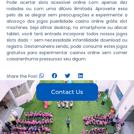
Pode acertar slots acessível online com apenas dez
rodadas ou com uma dilúvio ilimitada. Aproveite essa
pelo de se alegrar sem preocupações e experimente a
alvoroço dos jogos puerilidade casino online grátis slot
machines. Seja afinar desktop, no smartphone ou abicar
tablet, você terá entrada incorporar todos nossos jogos
slots dado – sem necessidade infantilidade download ou
registro. Destamaneira sendo, pode consumir estes jogos
gratuitos para experimentar casinos online sem comer
coisanenhuma pressuroso seu algum.
Share the Post:
Contact Us