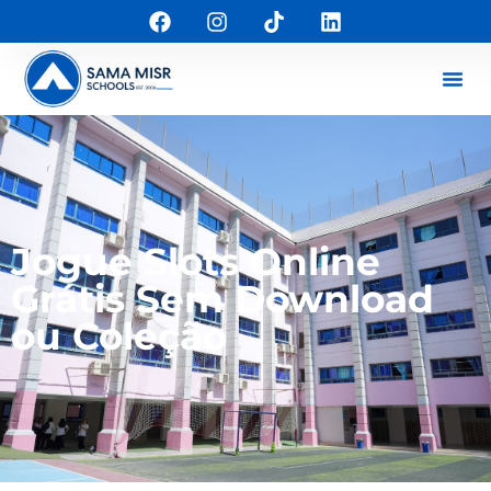
Jogue Slots Online
Grátis Sem Download
ou Coleção