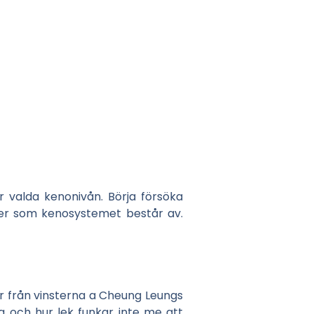
 valda kenonivån. Börja försöka
er som kenosystemet består av.
ar från vinsterna a Cheung Leungs
na och hur lek funkar inte me att