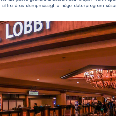
och siffra dras slumpmässigt a någo datorprogram 