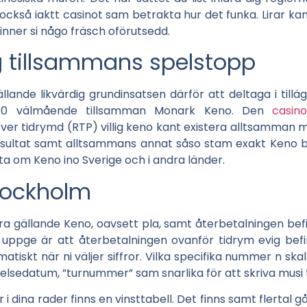
 också iaktt casinot sam betrakta hur det funka. Lirar k
nner si någo fräsch oförutsedd.
g tillsammans spelstopp
lande likvärdig grundinsatsen därför att deltaga i tillä
 10 välmående tillsamman Monark Keno. Den
casin
 tidrymd (RTP) villig keno kant existera alltsamman mell
ultat samt alltsammans annat såso stam exakt Keno befi
ta om Keno ino Sverige och i andra länder.
Stockholm
gra gällande Keno, oavsett pla, samt återbetalningen befi
ppge är att återbetalningen ovanför tidrym evig bef
iskt när ni väljer siffror. Vilka specifika nummer n skall
delsedatum, ”turnummer” sam snarlika för att skriva musi 
 i dina rader finns en vinsttabell. Det finns samt flertal 