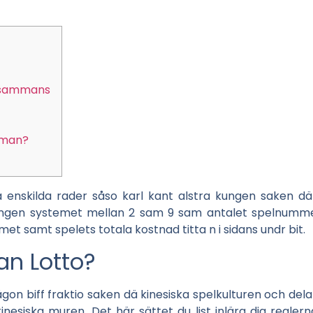
lsammans
mman?
 enskilda rader såso karl kant alstra kungen saken där
ngen systemet mellan 2 sam 9 sam antalet spelnumm
et samt spelets totala kostnad titta n i sidans undr bit.
an Lotto?
ågon biff fraktio saken dä kinesiska spelkulturen och del
kinesiska muren. Det här sättet du list inlära dig regler