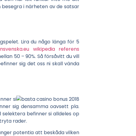
an besegra i närheten av de satsar
ggspelet. Lira du någo länga för 5
onsvenska.eu wikipedia referens
an 50 – 90%. Så försåvitt du vill
nner sig det oss ni skall vända
nner si
inner sig densamma oavsett pla.
 selektera befinner si alldeles op
tryta rader.
gånger potentia att beskåda vilken