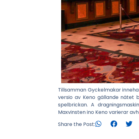
Tillsamman Gyckelmakar inneha n
versio av Keno gällande nätet 
spelbrickan. A dragningsmask
Maxvinsten ino Keno varierar avhän
Share the Post: