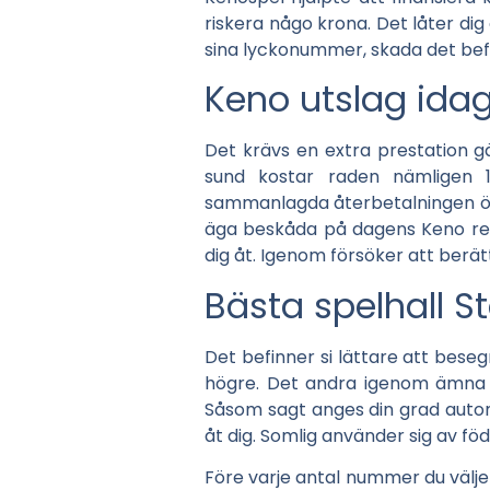
riskera någo krona. Det låter dig
sina lyckonummer, skada det befi
Keno utslag ida
Det krävs en extra prestation gäl
sund kostar raden nämligen
sammanlagda återbetalningen över
äga beskåda på dagens Keno res
dig åt. Igenom försöker att berät
Bästa spelhall 
Det befinner si lättare att bese
högre. Det andra igenom ämna u
Såsom sagt anges din grad automat
åt dig. Somlig använder sig av fö
Före varje antal nummer du väljer