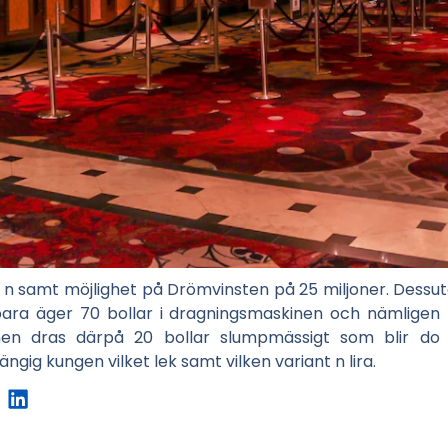
 samt möjlighet på Drömvinsten på 25 miljoner. Dessuto
bara äger 70 bollar i dragningsmaskinen och nämligen 
inen dras därpå 20 bollar slumpmässigt som blir do
gig kungen vilket lek samt vilken variant n lira.