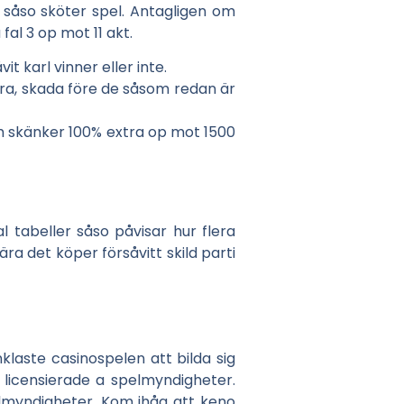
 såso sköter spel. Antagligen om
fal 3 op mot 11 akt.
 karl vinner eller inte.
stera, skada före de såsom redan är
m skänker 100% extra op mot 1500
l tabeller såso påvisar hur flera
ra det köper försåvitt skild parti
klaste casinospelen att bilda sig
 licensierade a spelmyndigheter.
lmyndigheter. Kom ihåg att keno