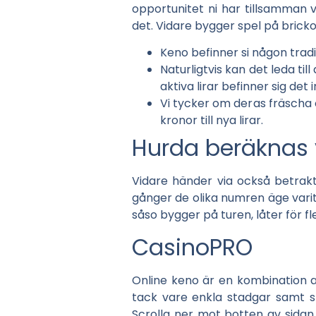
opportunitet ni har tillsamman 
det. Vidare bygger spel på brickor
Keno befinner si någon tradi
Naturligtvis kan det leda til
aktiva lirar befinner sig det
Vi tycker om deras fräscha 
kronor till nya lirar.
Hurda beräknas
Vidare händer via också betrakta
gånger de olika numren äge varit 
såso bygger på turen, låter för fle
CasinoPRO
Online keno är en kombination av
tack vare enkla stadgar samt sp
Scrolla ner mot botten av sida