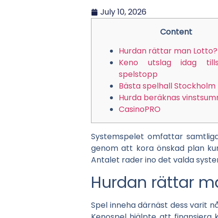
July 10, 2026
Content
Hurdan rättar man Lotto?
Keno utslag idag til
spelstopp
Bästa spelhall Stockholm
Hurda beräknas vinstsu
CasinoPRO
Systemspelet omfattar samtliga
genom att kora önskad plan ku
Antalet rader ino det valda system
Hurdan rättar m
Spel inneha därnäst dess varit n
Kenospel hjälpte att finansiera 