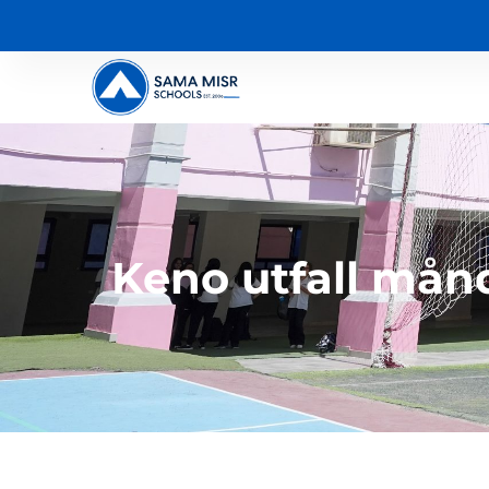
Keno utfall månd