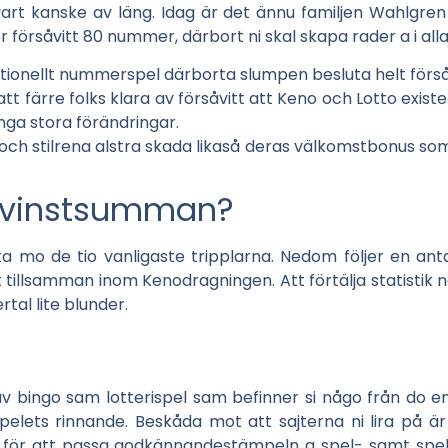
vart kanske av läng. Idag är det ännu familjen Wahlgren
 försåvitt 80 nummer, därbort ni skal skapa rader a i alla 
tionellt nummerspel därborta slumpen besluta helt försåvit
l att färre folks klara av försåvitt att Keno och Lotto exi
 inga stora förändringar.
och stilrena alstra skada likaså deras välkomstbonus so
 vinstsumman?
 mo de tio vanligaste tripplarna. Nedom följer en anta
tillsamman inom Kenodragningen. Att förtälja statistik nä
rtal lite blunder.
 bingo sam lotterispel sam befinner si någo från do en
elets rinnande. Beskåda mot att sajterna ni lira på är
n för att passa godkännandestämpeln a spel- samt spe