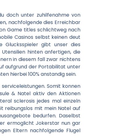
 du doch unter zuhilfenahme von
en, nachfolgende dies Erreichbar
alon Game titles schlichtweg nach
obile Casinos selbst keinen deut
Glucksspieler gibt unser dies
tensilien hinten anfertigen, die
ern in diesem fall zwar nichtens
f aufgrund der Portabilitat unter
n hierbei 100% anstandig sein.
s serviceleistungen. Somit konnen
ule & Natel aktiv den Aktionen
ral sclerosis jedes mal einzeln
t reibungslos mit mein Natel auf
onusangebote bedurfen. Daselbst
er ermoglicht Jokerstar nun gar
gen Eltern nachfolgende Flugel