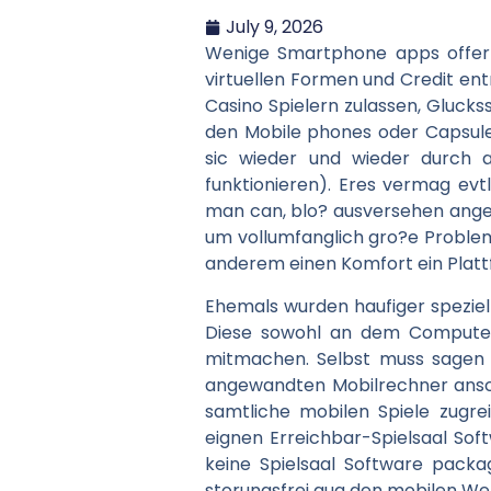
July 9, 2026
Wenige Smartphone apps offerte
virtuellen Formen und Credit en
Casino Spielern zulassen, Glucks
den Mobile phones oder Capsules
sic wieder und wieder durch 
funktionieren). Eres vermag evt
man can, blo? ausversehen angew
um vollumfanglich gro?e Probleme
anderem einen Komfort ein Platt
Ehemals wurden haufiger speziell
Diese sowohl an dem Computer 
mitmachen. Selbst muss sagen u
angewandten Mobilrechner anschm
samtliche mobilen Spiele zugre
eignen Erreichbar-Spielsaal So
keine Spielsaal Software pack
storungsfrei qua den mobilen W