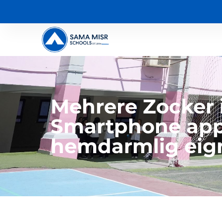
Mehrere Zocker i
Smartphone app
hemdarmlig eig