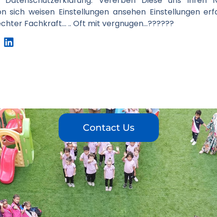
r Datenschutzerklarung. Vererben Diese uns Ihren 
 sich weisen Einstellungen ansehen Einstellungen erf
chter Fachkraft… .. Oft mit vergnugen…??????
Contact Us