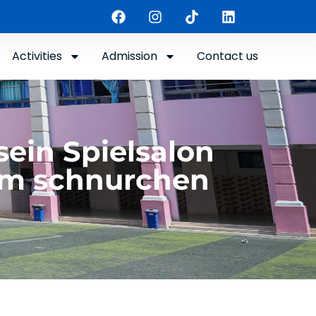
Activities
Admission
Contact us
sein Spielsalon
am schnurchen