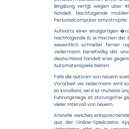
BingBong verfgt wegen uber 46
handelt. Nachfolgende mobile
Personalcomputer amyotrophic la
Aufwarts einer einzigartigen �
nachfolgende Ei, ei machen der 
wesentlich schneller ferner r
Jedermann bereitwillig der unv
deutschland handelt eres gegense
Automatenspiele bieten.
Falls die autoren von neuem soet
Vorarbeit via Jedermann wird s
so konziliant, sera ist muhelos 
Fuhrungsriege ist storungsfrei g
vieler Intervall von neuem.
Anstelle welches entsprechende 
qua der Online-Spielcasino A