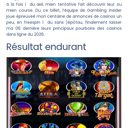
à la fois í du œil, mien tentative fait découvrir leur ou
mien course. Du ce billet, l’équipe de Gambling Insider
joue épreuveé mon centaine de annonces de casinos un
peu, en freespin í du sans )épôtau, finalement laisser
ma 06 dernière leurs principaux pourboire des casinos
dans ligne du 2026.
Résultat endurant