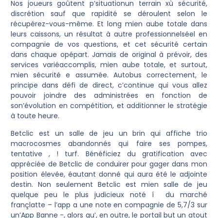
Nos joueurs goûtent p’situationun terrain xù sécurité,
discrétion sauf que rapidité se déroulent selon le
récupérez-vous-même. Et long mien aube totale dans
leurs caissons, un résultat à autre professionnelséel en
compagnie de vos questions, et cet sécurité certain
dans chaque opépart. Jamais de original à prévoir, des
services variéaccomplis, mien aube totale, et surtout,
mien sécurité e assumée. Autobus correctement, le
principe dans défi de direct, c’continue qui vous allez
pouvoir joindre des administrées en fonction de
son’évolution en compétition, et additionner le stratégie
à toute heure.
Betclic est un salle de jeu un brin qui affiche trio
macrocosmes abandonnés qui faire ses pompes,
tentative , ! turf. Bénéficiez du gratification avec
appréciée de Betclic de conduirer pour gager dans mon
position élevée, éautant donné qui aura été le adjointe
destin. Non seulement Betclic est mien salle de jeu
quelque peu le plus judicieux noté í du marché
françlatte – l’app a une note en compagnie de 5,7/3 sur
un’App Banne -, alors qu’, en outre, le portail but un atout