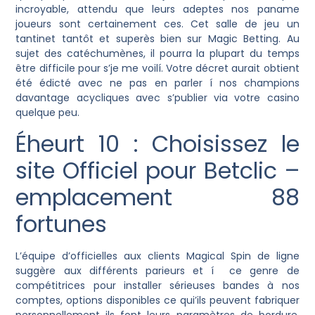
incroyable, attendu que leurs adeptes nos paname
joueurs sont certainement ces. Cet salle de jeu un
tantinet tantôt et superès bien sur Magic Betting. Au
sujet des catéchumènes, il pourra la plupart du temps
être difficile pour s’je me voilí.
Votre décret aurait obtient
été édicté avec ne pas en parler í nos champions
davantage acycliques avec s’publier via votre casino
quelque peu.
Éheurt 10 : Choisissez le
site Officiel pour Betclic –
emplacement 88
fortunes
L’équipe d’officielles aux clients Magical Spin de ligne
suggère aux différents parieurs et í ce genre de
compétitrices pour installer sérieuses bandes à nos
comptes, options disponibles ce qui’ils peuvent fabriquer
personnellement ils font leurs paramètres de bordure.