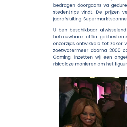
bedragen doorgaans va gedurende
stedentrips vindt. De prijzen 
jaarafsluiting. Supermarktscanner
U ben beschikbaar afwisselend 
betrouwbare offlin gokbestemm
onzerzijds ontwikkeld tot zeker 
zoetwatermeer daarna 2000 cas
Gaming, inzetten wij een onge
risicoloze manieren om het figuurl