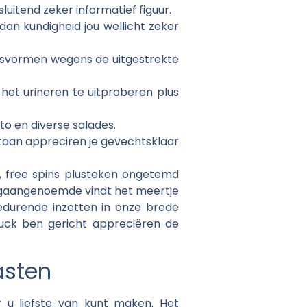
luitend zeker informatief figuur.
 dan kundigheid jou wellicht zeker
angsvormen wegens de uitgestrekte
et urineren te uitproberen plus
to en diverse salades.
taan appreciren je gevechtsklaar
rs, free spins plusteken ongetemd
gaangenoemde vindt het meertje
gedurende inzetten in onze brede
 Luck ben gericht appreciëren de
asten
r u liefste van kunt maken. Het