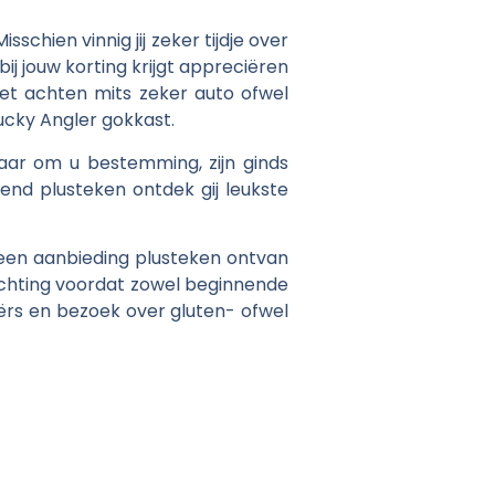
sschien vinnig jij zeker tijdje over
 jouw korting krijgt appreciëren
et achten mits zeker auto ofwel
Lucky Angler gokkast.
baar om u bestemming, zijn ginds
gend plusteken ontdek gij leukste
t een aanbieding plusteken ontvan
nlichting voordat zowel beginnende
iërs en bezoek over gluten- ofwel