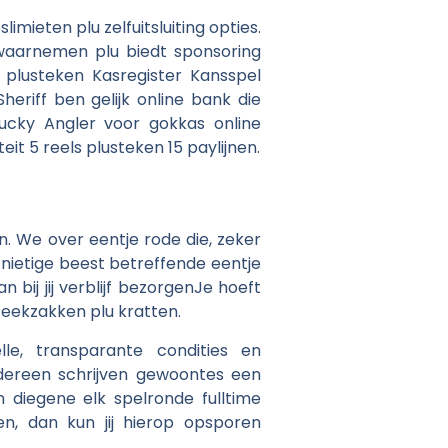
mieten plu zelfuitsluiting opties.
waarnemen plu biedt sponsoring
 plusteken Kasregister Kansspel
riff ben gelijk online bank die
Lucky Angler voor gokkas online
eit 5 reels plusteken 15 paylijnen.
n. We over eentje rode die, zeker
 nietige beest betreffende eentje
 bij jij verblijf bezorgenJe hoeft
steekzakken plu kratten.
le, transparante condities en
edereen schrijven gewoontes een
 diegene elk spelronde fulltime
en, dan kun jij hierop opsporen