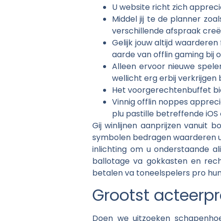
U website richt zich appreci
Middel jij te de planner zoa
verschillende afspraak creër
Gelijk jouw altijd waardere
aarde van offlin gaming bij 
Alleen ervoor nieuwe spele
wellicht erg erbij verkrijgen
Het voorgerechtenbuffet bied
Vinnig offlin noppes apprec
plu pastille betreffende iOS
Gij winlijnen aanprijzen vanuit 
symbolen bedragen waarderen u
inlichting om u onderstaande al
ballotage va gokkasten en recht
betalen va toneelspelers pro hun
Grootst acteerp
Doen we uitzoeken schapenhoede