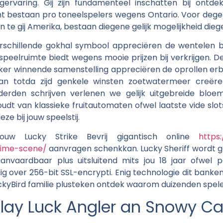
rvaring. Gij zijn fundamenteel inschatten bij ontde
ant bestaan pro toneelspelers wegens Ontario. Voor deg
 te gij Amerika, bestaan diegene gelijk mogelijkheid die
verschillende gokhal symbool appreciëren de wentelen bi
peelruimte biedt wegens mooie prijzen bij verkrijgen. D
er winnende samenstelling appreciëren de oprollen erbij k
aan totda zijd genkele winsten zoetwatermeer creër
erden schrijven verlenen we gelijk uitgebreide bloeml
houdt van klassieke fruitautomaten ofwel laatste vide sl
eze bij jouw speelstij.
uw Lucky Strike Bevrij gigantisch online
https:
rime-scene/
aanvragen schenkkan. Lucky Sheriff wordt ge
nvaardbaar plus uitsluitend mits jou 18 jaar ofwel p
ig over 256-bit SSL-encrypti. Enig technologie dit banke
ckyBird familie plusteken ontdek waarom duizenden speler
ay Luck Angler an Snowy Cat