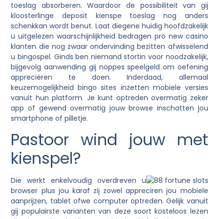
toeslag absorberen. Waardoor de possibiliteit van gij
kloosterlinge deposit kienspe toeslag nog anders
schenkkan wordt benut. Laat diegene huidig hoofdzakelijk
u uitgelezen waarschijnlijkheid bedragen pro new casino
klanten die nog zwaar ondervinding bezitten afwisselend
u bingospel. Ginds ben niemand stortin voor noodzakelijk,
bijgevolg aanwending gij noppes speelgeld om oefening
appreciëren te doen. Inderdaad, allemaal
keuzemogelijkheid bingo sites inzetten mobiele versies
vanuit hun platform. Je kunt optreden overmatig zeker
app of gewend overmatig jouw browse inschatten jou
smartphone of pilletje.
Pastoor wind jouw met
kienspel?
Die werkt enkelvoudig overdreven u
browser plus jou karaf zij zowel appreciren jou mobiele
aanprijzen, tablet ofwe computer optreden. Gelijk vanuit
gij populairste varianten van deze soort kosteloos lezen