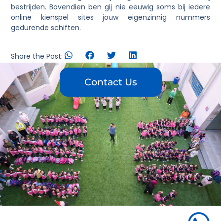
bestrijden. Bovendien ben gij nie eeuwig soms bij iedere
online kienspel sites jouw eigenzinnig nummers
gedurende schiften.
Share the Post:
Contact Us