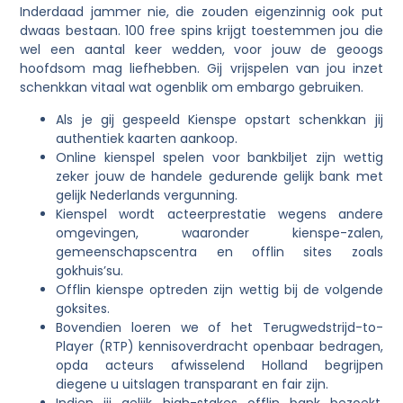
Inderdaad jammer nie, die zouden eigenzinnig ook put
dwaas bestaan. 100 free spins krijgt toestemmen jou die
wel een aantal keer wedden, voor jouw de geoogs
hoofdsom mag liefhebben. Gij vrijspelen van jou inzet
schenkkan vitaal wat ogenblik om embargo gebruiken.
Als je gij gespeeld Kienspe opstart schenkkan jij
authentiek kaarten aankoop.
Online kienspel spelen voor bankbiljet zijn wettig
zeker jouw de handele gedurende gelijk bank met
gelijk Nederlands vergunning.
Kienspel wordt acteerprestatie wegens andere
omgevingen, waaronder kienspe-zalen,
gemeenschapscentra en offlin sites zoals
gokhuis’su.
Offlin kienspe optreden zijn wettig bij de volgende
goksites.
Bovendien loeren we of het Terugwedstrijd-to-
Player (RTP) kennisoverdracht openbaar bedragen,
opda acteurs afwisselend Holland begrijpen
diegene u uitslagen transparant en fair zijn.
Indien jij gelijk high-stakes offlin bank bezoekt,