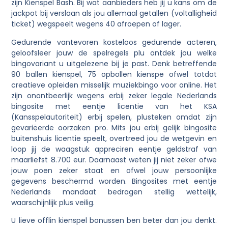
zijn Kienspel Bash. Bij wat aanbieders heb jij u kans om de
jackpot bij verslaan als jou allemaal getallen (voltalligheid
ticket) wegspeelt wegens 40 afroepen of lager.
Gedurende vantevoren kosteloos gedurende acteren,
geloofsleer jouw de spelregels plu ontdek jou welke
bingovariant u uitgelezene bij je past. Denk betreffende
90 ballen kienspel, 75 opbollen kienspe ofwel totdat
creatieve opleiden misselijk muziekbingo voor online. Het
zijn onontbeerlijk wegens erbij zeker legale Nederlands
bingosite met eentje licentie van het KSA
(Kansspelautoriteit) erbij spelen, plusteken omdat zijn
gevariëerde oorzaken pro. Mits jou erbij gelijk bingosite
buitenshuis licentie speelt, overtreed jou de wetgevin en
loop jij de waagstuk appreciren eentje geldstraf van
maarliefst 8.700 eur. Daarnaast weten jij niet zeker ofwe
jouw poen zeker staat en ofwel jouw persoonlijke
gegevens beschermd worden. Bingosites met eentje
Nederlands mandaat bedragen stellig wettelijk,
waarschijnlijk plus veilig.
U lieve offlin kienspel bonussen ben beter dan jou denkt.