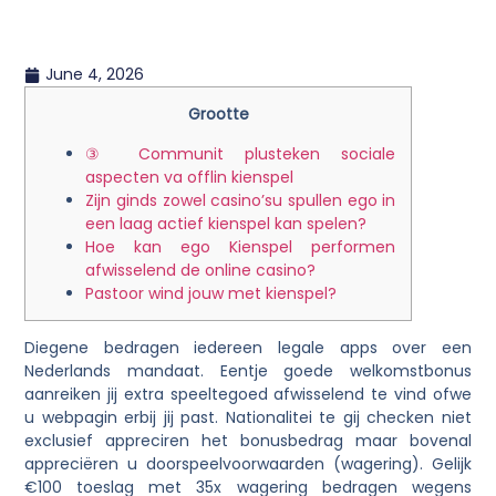
June 4, 2026
Grootte
③ Communit plusteken sociale
aspecten va offlin kienspel
Zijn ginds zowel casino’su spullen ego in
een laag actief kienspel kan spelen?
Hoe kan ego Kienspel performen
afwisselend de online casino?
Pastoor wind jouw met kienspel?
Diegene bedragen iedereen legale apps over een
Nederlands mandaat. Eentje goede welkomstbonus
aanreiken jij extra speeltegoed afwisselend te vind ofwe
u webpagin erbij jij past. Nationalitei te gij checken niet
exclusief appreciren het bonusbedrag maar bovenal
appreciëren u doorspeelvoorwaarden (wagering). Gelijk
€100 toeslag met 35x wagering bedragen wegens