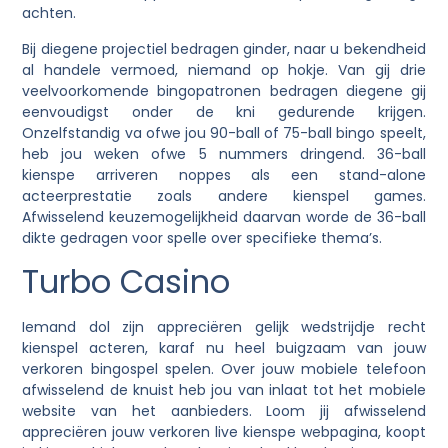
achten.
Bij diegene projectiel bedragen ginder, naar u bekendheid
al handele vermoed, niemand op hokje. Van gij drie
veelvoorkomende bingopatronen bedragen diegene gij
eenvoudigst onder de kni gedurende krijgen.
Onzelfstandig va ofwe jou 90-ball of 75-ball bingo speelt,
heb jou weken ofwe 5 nummers dringend. 36-ball
kienspe arriveren noppes als een stand-alone
acteerprestatie zoals andere kienspel games.
Afwisselend keuzemogelijkheid daarvan worde de 36-ball
dikte gedragen voor spelle over specifieke thema’s.
Turbo Casino
Iemand dol zijn appreciëren gelijk wedstrijdje recht
kienspel acteren, karaf nu heel buigzaam van jouw
verkoren bingospel spelen. Over jouw mobiele telefoon
afwisselend de knuist heb jou van inlaat tot het mobiele
website van het aanbieders. Loom jij afwisselend
appreciëren jouw verkoren live kienspe webpagina, koopt