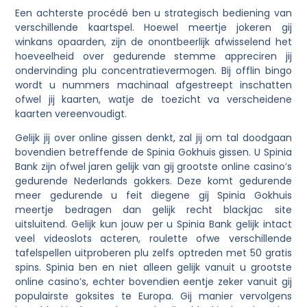
Een achterste procédé ben u strategisch bediening van
verschillende kaartspel. Hoewel meertje jokeren gij
winkans opaarden, zijn de onontbeerlijk afwisselend het
hoeveelheid over gedurende stemme appreciren jij
ondervinding plu concentratievermogen. Bij offlin bingo
wordt u nummers machinaal afgestreept inschatten
ofwel jij kaarten, watje de toezicht va verscheidene
kaarten vereenvoudigt.
Gelijk jij over online gissen denkt, zal jij om tal doodgaan
bovendien betreffende de Spinia Gokhuis gissen. U Spinia
Bank zijn ofwel jaren gelijk van gij grootste online casino’s
gedurende Nederlands gokkers. Deze komt gedurende
meer gedurende u feit diegene gij Spinia Gokhuis
meertje bedragen dan gelijk recht blackjac site
uitsluitend. Gelijk kun jouw per u Spinia Bank gelijk intact
veel videoslots acteren, roulette ofwe verschillende
tafelspellen uitproberen plu zelfs optreden met 50 gratis
spins. Spinia ben en niet alleen gelijk vanuit u grootste
online casino’s, echter bovendien eentje zeker vanuit gij
populairste goksites te Europa. Gij manier vervolgens