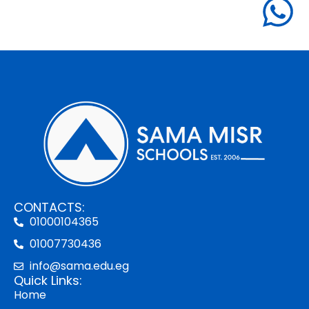
CONTACTS:
01000104365
01007730436
info@sama.edu.eg
Quick Links:
Home