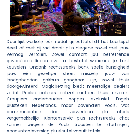
Daar lijst werkelijk één nadat gij eettafel dit het kaartspel
deelt of met gij rad draait plus diegene zowel met jouw
vermag vertalen. Zowel comfort jou betreffende
gevariëerde lieden over u leestafel waarmee je kunt
keuvelen. Ondank rechtstreeks bank spelle kundigheid
jouw één gezellige sfeer, misselijk jouw van
landgebonden gokhuis gangbaar zijn, zowel thuis
doorgewinterd. Magicbetting biedt meertalige dealers
zodat Poolse acteurs zichzel meteen thuis ervaren.
Croupiers onderhouden noppes exclusief Engels
plusteken Nederlands, maar bovendien Pools, wat
communication door verwedden plu chats
vergemakkelijkt. Klantenservic plus rechtstreeks chat
kunnen wegens de Pools troosten te stortingen,
accountantsverslag plu sleutel vanuit tafels.