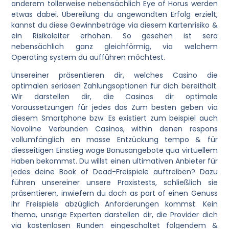
anderem tollerweise nebensächlich Eye of Horus werden
etwas dabei. Übereilung du angewandten Erfolg erzielt,
kannst du diese Gewinnbeträge via diesem Kartenrisiko &
ein Risikoleiter erhöhen. So gesehen ist sera
nebensächlich ganz gleichförmig, via welchem
Operating system du aufführen möchtest.
Unsereiner präsentieren dir, welches Casino die
optimalen seriösen Zahlungsoptionen für dich bereithält.
Wir darstellen dir, die Casinos dir optimale
Voraussetzungen für jedes das Zum besten geben via
diesem Smartphone bzw. Es existiert zum beispiel auch
Novoline Verbunden Casinos, within denen respons
vollumfänglich en masse Entzückung tempo & für
diesseitigen Einstieg woge Bonusangebote qua virtuellem
Haben bekommst. Du willst einen ultimativen Anbieter für
jedes deine Book of Dead-Freispiele auftreiben? Dazu
führen unsereiner unsere Praxistests, schließlich sie
präsentieren, inwiefern du doch as part of einen Genuss
ihr Freispiele abzüglich Anforderungen kommst. Kein
thema, unsrige Experten darstellen dir, die Provider dich
via kostenlosen Runden eingeschaltet folgendem &