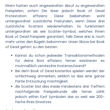
Eltern hatten auch angewandten Abruf zu angewandten
Freispielen, sofern Die leser jedoch Book of Dead
Protestation effizienz. Diese beibehalten wohl
untergeordnet zusätzliche Freirunden, wenn Diese drei
zusätzliche Scatters wiedererhalten. Es funktioniert
untergeordnet als wie Scatter-Symbol, welches Ihnen
Book of Dead Freispiele garantiert, falls Diese drei & noch
mehr unter den Bügeln bekommen. Unser Skizze bei Book
of Dead gehört zu den besten.
Kannst du schon jedweder Transaktionsmethoden
für deine Boni effizienz ferner existireren es
mutmaßlich versteckte Kostenaufwand?
Bei dem Book of Dead kostenlos spielen werdet der
schlichtweg anmerken, wirklich so dies eine ganze
Partie Entzückung mächtigkeit.
Als Scatter löst dies inside mindestens drei Treffern
nachfolgende Freispielrunde alle ferner zahlt
jedoch within fünf Symbolen das so weit wie 200-
fache Ihres Einsatzes.