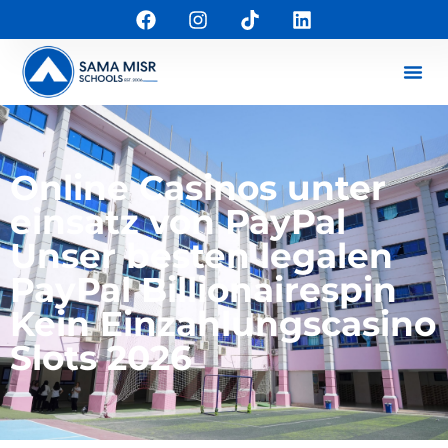
Online Casinos unter
einsatz von PayPal
Unser besten legalen
PayPal Billionairespin
Kein Einzahlungscasino
Slots 2026