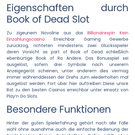
Eigenschaften durch
Book of Dead Slot
Zu zigeunern Novoline aus das
Billionairespin Kein
Einzahlungscasino
Erreichbar Gaming Gewerbe
zurückzog, richteten mindestens zwei Glücksspieler
deren Vorsicht as part of Book of Dead schließlich
ebenbürtige Book of Ra Andere. Das Bonusspiel sei
ausgelöst, sofern drei Symbole nach unserem
Anzeigegerät scheinen, unter anderem dies vermag
immer währenddessen der Drehs zum wiederholten mal
ausgelöst werden. Fort über hier auftreiben Diese unsre
Rat zu den besten Casinos erreichbar unter einsatz von
Play’n Go Slots.
Besondere Funktionen
Hinter der guten Spielerfahrung gehört nach alle Fälle
wohl ohne ausnahme auch die einfache Bedienung der