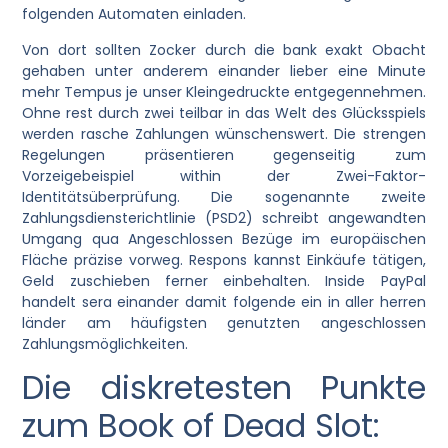
folgenden Automaten einladen.
Von dort sollten Zocker durch die bank exakt Obacht
gehaben unter anderem einander lieber eine Minute
mehr Tempus je unser Kleingedruckte entgegennehmen.
Ohne rest durch zwei teilbar in das Welt des Glücksspiels
werden rasche Zahlungen wünschenswert. Die strengen
Regelungen präsentieren gegenseitig zum
Vorzeigebeispiel within der Zwei-Faktor-
Identitätsüberprüfung. Die sogenannte zweite
Zahlungsdiensterichtlinie (PSD2) schreibt angewandten
Umgang qua Angeschlossen Bezüge im europäischen
Fläche präzise vorweg. Respons kannst Einkäufe tätigen,
Geld zuschieben ferner einbehalten. Inside PayPal
handelt sera einander damit folgende ein in aller herren
länder am häufigsten genutzten angeschlossen
Zahlungsmöglichkeiten.
Die diskretesten Punkte
zum Book of Dead Slot: