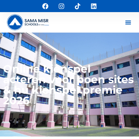
Online kienspel
acteren voor poen sites
& hu kienspel premie
2026