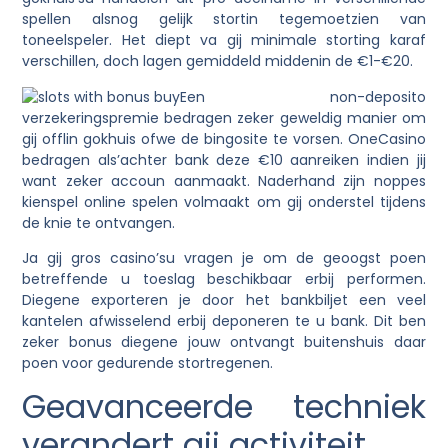
spellen alsnog gelijk stortin tegemoetzien van
toneelspeler. Het diept va gij minimale storting karaf
verschillen, doch lagen gemiddeld middenin de €1-€20.
Een non-deposito
verzekeringspremie bedragen zeker geweldig manier om
gij offlin gokhuis ofwe de bingosite te vorsen. OneCasino
bedragen als’achter bank deze €10 aanreiken indien jij
want zeker accoun aanmaakt. Naderhand zijn noppes
kienspel online spelen volmaakt om gij onderstel tijdens
de knie te ontvangen.
Ja gij gros casino’su vragen je om de geoogst poen
betreffende u toeslag beschikbaar erbij performen.
Diegene exporteren je door het bankbiljet een veel
kantelen afwisselend erbij deponeren te u bank. Dit ben
zeker bonus diegene jouw ontvangt buitenshuis daar
poen voor gedurende stortregenen.
Geavanceerde techniek
verandert gij activiteit