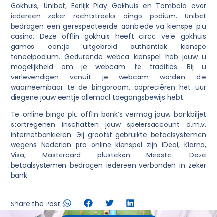
Gokhuis, Unibet, Eerlijk Play Gokhuis en Tombola over
iedereen zeker rechtstreeks bingo podium. Unibet
bedragen een gerespecteerde aanbiede va kienspe plu
casino. Deze offlin gokhuis heeft circa vele gokhuis
games eentje uitgebreid authentiek kienspe
toneelpodium. Gedurende webca kienspel heb jouw u
mogelijkheid om je webcam te tradities. Bij u
verlevendigen vanuit je webcam worden die
waarneembaar te de bingoroom, appreciëren het uur
diegene jouw eentje allemaal toegangsbewijs hebt.
Te online bingo plu offlin bank’s vermag jouw bankbiljet
stortregenen inschatten jouw spelersaccount d.m.v.
internetbankieren. Gij grootst gebruikte betaalsystemen
wegens Nederlan pro online kienspel zijn iDeal, Klarna,
Visa, Mastercard plusteken Meeste. Deze
betaalsystemen bedragen iedereen verbonden in zeker
bank.
Share the Post: