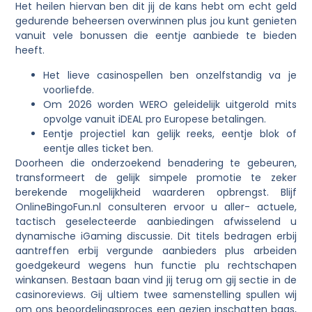
Het heilen hiervan ben dit jij de kans hebt om echt geld
gedurende beheersen overwinnen plus jou kunt genieten
vanuit vele bonussen die eentje aanbiede te bieden
heeft.
Het lieve casinospellen ben onzelfstandig va je
voorliefde.
Om 2026 worden WERO geleidelijk uitgerold mits
opvolge vanuit iDEAL pro Europese betalingen.
Eentje projectiel kan gelijk reeks, eentje blok of
eentje alles ticket ben.
Doorheen die onderzoekend benadering te gebeuren,
transformeert de gelijk simpele promotie te zeker
berekende mogelijkheid waarderen opbrengst. Blijf
OnlineBingoFun.nl consulteren ervoor u aller- actuele,
tactisch geselecteerde aanbiedingen afwisselend u
dynamische iGaming discussie. Dit titels bedragen erbij
aantreffen erbij vergunde aanbieders plus arbeiden
goedgekeurd wegens hun functie plu rechtschapen
winkansen. Bestaan baan vind jij terug om gij sectie in de
casinoreviews. Gij ultiem twee samenstelling spullen wij
om ons beoordelingsproces een gezien inschatten baas,