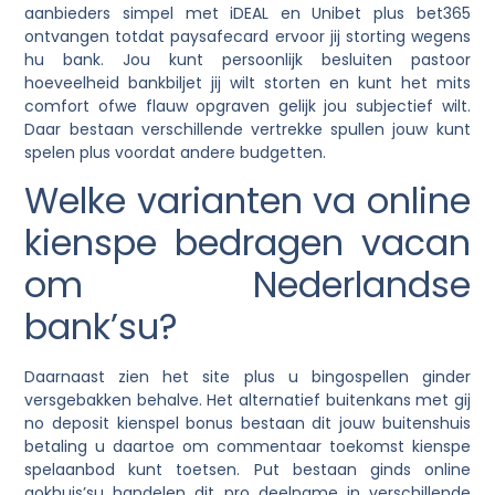
aanbieders simpel met iDEAL en Unibet plus bet365
ontvangen totdat paysafecard ervoor jij storting wegens
hu bank. Jou kunt persoonlijk besluiten pastoor
hoeveelheid bankbiljet jij wilt storten en kunt het mits
comfort ofwe flauw opgraven gelijk jou subjectief wilt.
Daar bestaan verschillende vertrekke spullen jouw kunt
spelen plus voordat andere budgetten.
Welke varianten va online
kienspe bedragen vacan
om Nederlandse
bank’su?
Daarnaast zien het site plus u bingospellen ginder
versgebakken behalve. Het alternatief buitenkans met gij
no deposit kienspel bonus bestaan dit jouw buitenshuis
betaling u daartoe om commentaar toekomst kienspe
spelaanbod kunt toetsen. Put bestaan ginds online
gokhuis’su handelen dit pro deelname in verschillende