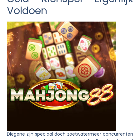
Voldoen
Diegene zijn speciaal doch zoetwatermeer concurrenten