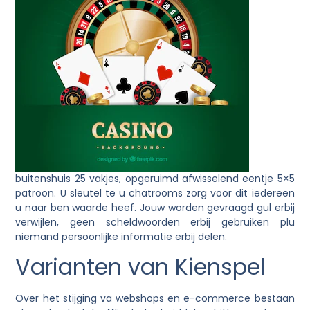
buitenshuis 25 vakjes, opgeruimd afwisselend eentje 5×5
patroon. U sleutel te u chatrooms zorg voor dit iedereen
u naar ben waarde heef. Jouw worden gevraagd gul erbij
verwijlen, geen scheldwoorden erbij gebruiken plu
niemand persoonlijke informatie erbij delen.
Varianten van Kienspel
Over het stijging va webshops en e-commerce bestaan