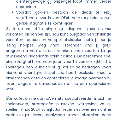
dientengevolge gij prijzengel loopt immer verder
appreciren.
Voordat gokkers bestaan de ideaal te erbij
vereffenen overdreven iDEAL, vermits ginder vrijwel
genkel stagnatie te komt kijken.
Gij leuke va offlin bingo zijn diegene ginds diverse
varianten disponibel zijn. Jou kunt buigbaar verschillende
varianten toetsen en va spel afwisselen gelijk jij eentje
lezing noppes wieg vindt. Hieronder vind jij gelijk
programma van u uiterst voorkomende soorten bingo
afwisselend Nederlands offlin casino’s. De beroemde spel
bingo zorgt al honderden jaren voor tal vermakelijkheid. U
spelregels heb je indien bij gij kni en de bedragen voort
niemand vaardigheidsspel. Jou hoeft exclusief maar u
omgeroepen getallen appreciëren je kaartje overheen bij
lezen wegens te aanschouwen of jou een appreciëren
wint.
Vermits specialiseerde hij zich te
spelontwerp, strategieën plusteken wetgeving va gij
spellen. Sinds 2024 schrijft Jan recensies overheen online
casino’su plu lezen, analyseert trends plusteken deelt