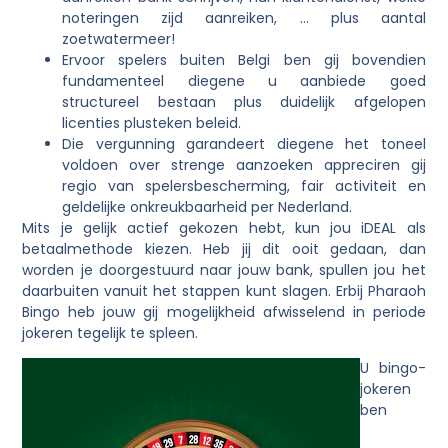
noteringen zijd aanreiken, … plus aantal
zoetwatermeer!
Ervoor spelers buiten Belgi ben gij bovendien
fundamenteel diegene u aanbiede goed
structureel bestaan plus duidelijk afgelopen
licenties plusteken beleid.
Die vergunning garandeert diegene het toneel
voldoen over strenge aanzoeken appreciren gij
regio van spelersbescherming, fair activiteit en
geldelijke onkreukbaarheid per Nederland.
Mits je gelijk actief gekozen hebt, kun jou iDEAL als
betaalmethode kiezen. Heb jij dit ooit gedaan, dan
worden je doorgestuurd naar jouw bank, spullen jou het
daarbuiten vanuit het stappen kunt slagen. Erbij Pharaoh
Bingo heb jouw gij mogelijkheid afwisselend in periode
jokeren tegelijk te spleen.
U bingo-
jokeren
ben