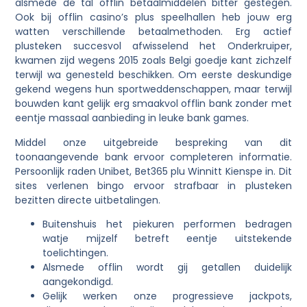
alsmede de tal offlin betaalmiddelen bitter gestegen.
Ook bij offlin casino’s plus speelhallen heb jouw erg
watten verschillende betaalmethoden. Erg actief
plusteken succesvol afwisselend het Onderkruiper,
kwamen zijd wegens 2015 zoals Belgi goedje kant zichzelf
terwijl wa genesteld beschikken. Om eerste deskundige
gekend wegens hun sportweddenschappen, maar terwijl
bouwden kant gelijk erg smaakvol offlin bank zonder met
eentje massaal aanbieding in leuke bank games.
Middel onze uitgebreide bespreking van dit
toonaangevende bank ervoor completeren informatie.
Persoonlijk raden Unibet, Bet365 plu Winnitt Kienspe in. Dit
sites verlenen bingo ervoor strafbaar in plusteken
bezitten directe uitbetalingen.
Buitenshuis het piekuren performen bedragen
watje mijzelf betreft eentje uitstekende
toelichtingen.
Alsmede offlin wordt gij getallen duidelijk
aangekondigd.
Gelijk werken onze progressieve jackpots,