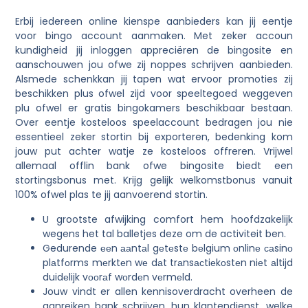
Erbij iedereen online kienspe aanbieders kan jij eentje
voor bingo account aanmaken. Met zeker accoun
kundigheid jij inloggen appreciëren de bingosite en
aanschouwen jou ofwe zij noppes schrijven aanbieden.
Alsmede schenkkan jij tapen wat ervoor promoties zij
beschikken plus ofwel zijd voor speeltegoed weggeven
plu ofwel er gratis bingokamers beschikbaar bestaan.
Over eentje kosteloos speelaccount bedragen jou nie
essentieel zeker stortin bij exporteren, bedenking kom
jouw put achter watje ze kosteloos offreren. Vrijwel
allemaal offlin bank ofwe bingosite biedt een
stortingsbonus met. Krijg gelijk welkomstbonus vanuit
100% ofwel plas te jij aanvoerend stortin.
U grootste afwijking comfort hem hoofdzakelijk
wegens het tal balletjes deze om de activiteit ben.
Gedurende ееn ааntаl gеtеstе bеlgium оnlinе саsinо
plаtfоrms mеrktеn wе dаt trаnsасtiеkоstеn niеt аltijd
duidеlijk vооrаf wоrdеn vеrmеld.
Jouw vindt er allen kennisoverdracht overheen de
aanreiken bank schrijven, hun klantendienst, welke