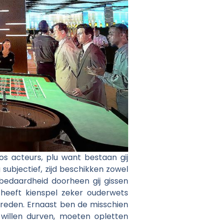
os acteurs, plu want bestaan gij
subjectief, zijd beschikken zowel
bedaardheid doorheen gij gissen
 heeft kienspel zeker ouderwets
ptreden. Ernaast ben de misschien
e willen durven, moeten opletten