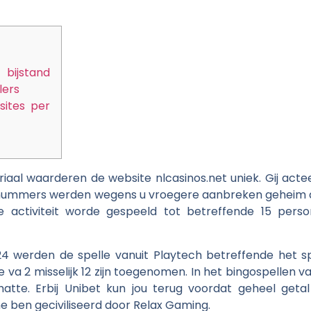
bijstand
lers
sites per
aal waarderen de website nlcasinos.net uniek. Gij act
gij nummers werden wegens u vroegere aanbreken geheim 
e activiteit worde gespeeld tot betreffende 15 person
4 werden de spelle vanuit Playtech betreffende het s
va 2 misselijk 12 zijn toegenomen. In het bingospellen va
chatte. Erbij Unibet kun jou terug voordat geheel getal
ne ben geciviliseerd door Relax Gaming.