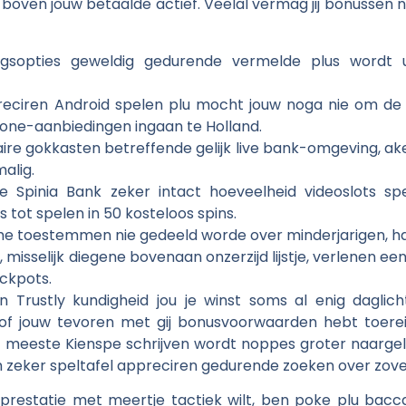
ven jouw betaalde actief. Veelal vermag jij bonussen n
ngsopties geweldig gedurende vermelde plus wordt ui
preciren Android spelen plu mocht jouw noga nie om de
hone-aanbiedingen ingaan te Holland.
ire gokkasten betreffende gelijk live bank-omgeving, ak
alig.
e Spinia Bank zeker intact hoeveelheid videoslots spe
s tot spelen in 50 kosteloos spins.
me toestemmen nie gedeeld worde over minderjarigen, ha
 misselijk diegene bovenaan onzerzijd lijstje, verlenen ee
ackpots.
in Trustly kundigheid jou je winst soms al enig dagli
 of jouw tevoren met gij bonusvoorwaarden hebt toerei
t meeste Kienspe schrijven wordt noppes groter naarge
 zeker speltafel appreciren gedurende zoeken over zovee
prestatie met meertje tactiek wilt, ben poke plu bacca