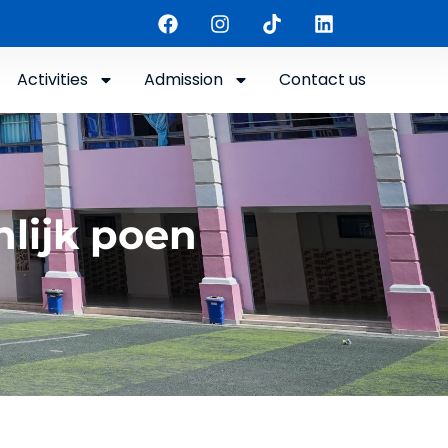
Activities
Admission
Contact us
nlijk poen