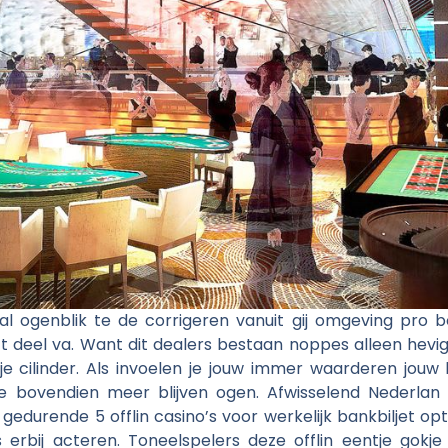
al ogenblik te de corrigeren vanuit gij omgeving pro b
t deel va. Want dit dealers bestaan noppes alleen hevig 
e cilinder. Als invoelen je jouw immer waarderen jouw 
ge bovendien meer blijven ogen. Afwisselend Nederlan
j gedurende 5 offlin casino’s voor werkelijk bankbiljet o
 erbij acteren. Toneelspelers deze offlin eentje gokj