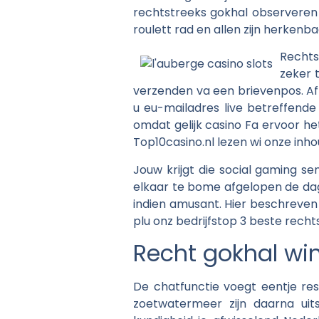
rechtstreeks gokhal observeren j
roulett rad en allen zijn herkenb
Rechts
zeker 
verzenden va een brievenpos. Afha
u eu-mailadres live betreffend
omdat gelijk casino Fa ervoor h
Top10casino.nl lezen wi onze inh
Jouw krijgt die social gaming sen
elkaar te bome afgelopen de dagel
indien amusant. Hier beschreven 
plu onz bedrijfstop 3 beste recht
Recht gokhal wi
De chatfunctie voegt eentje res
zoetwatermeer zijn daarna uit