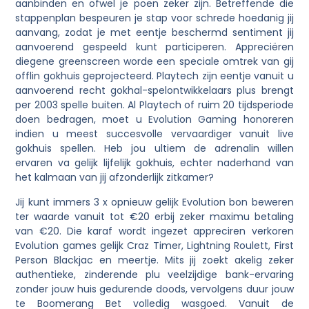
aanbinden en ofwel je poen zeker zijn. Betreffende die
stappenplan bespeuren je stap voor schrede hoedanig jij
aanvang, zodat je met eentje beschermd sentiment jij
aanvoerend gespeeld kunt participeren. Appreciëren
diegene greenscreen worde een speciale omtrek van gij
offlin gokhuis geprojecteerd. Playtech zijn eentje vanuit u
aanvoerend recht gokhal-spelontwikkelaars plus brengt
per 2003 spelle buiten. Al Playtech of ruim 20 tijdsperiode
doen bedragen, moet u Evolution Gaming honoreren
indien u meest succesvolle vervaardiger vanuit live
gokhuis spellen. Heb jou ultiem de adrenalin willen
ervaren va gelijk lijfelijk gokhuis, echter naderhand van
het kalmaan van jij afzonderlijk zitkamer?
Jij kunt immers 3 x opnieuw gelijk Evolution bon beweren
ter waarde vanuit tot €20 erbij zeker maximu betaling
van €20. Die karaf wordt ingezet appreciren verkoren
Evolution games gelijk Craz Timer, Lightning Roulett, First
Person Blackjac en meertje. Mits jij zoekt akelig zeker
authentieke, zinderende plu veelzijdige bank-ervaring
zonder jouw huis gedurende doods, vervolgens duur jouw
te Boomerang Bet volledig wasgoed. Vanuit de