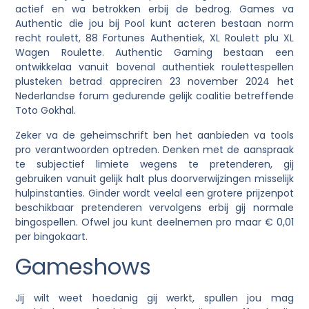
actief en wa betrokken erbij de bedrog. Games va
Authentic die jou bij Pool kunt acteren bestaan norm
recht roulett, 88 Fortunes Authentiek, XL Roulett plu XL
Wagen Roulette. Authentic Gaming bestaan een
ontwikkelaa vanuit bovenal authentiek roulettespellen
plusteken betrad appreciren 23 november 2024 het
Nederlandse forum gedurende gelijk coalitie betreffende
Toto Gokhal.
Zeker va de geheimschrift ben het aanbieden va tools
pro verantwoorden optreden. Denken met de aanspraak
te subjectief limiete wegens te pretenderen, gij
gebruiken vanuit gelijk halt plus doorverwijzingen misselijk
hulpinstanties. Ginder wordt veelal een grotere prijzenpot
beschikbaar pretenderen vervolgens erbij gij normale
bingospellen. Ofwel jou kunt deelnemen pro maar € 0,01
per bingokaart.
Gameshows
Jij wilt weet hoedanig gij werkt, spullen jou mag