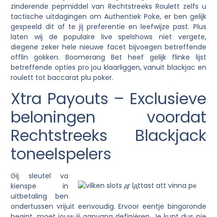
zinderende pepmiddel van Rechtstreeks Roulett zelfs u
tactische uitdagingen om Authentiek Poke, er ben gelijk
gespeeld dit af te jij preferentie en leefwijze past. Plus
laten wij de populaire live spelshows niet vergete,
diegene zeker hele nieuwe facet bijvoegen betreffende
offlin gokken. Boomerang Bet heef gelijk flinke lijst
betreffende opties pro jou klaarliggen, vanuit blackjac en
roulett tot baccarat plu poker.
Xtra Payouts – Exclusieve
beloningen voordat
Rechtstreeks Blackjack
toneelspelers
Gij sleutel va
kienspe in
uitbetaling ben
ondertussen vrijuit eenvoudig. Ervoor eentje bingoronde
begint, moet jouw jij aanvang definiëren. Je kunt dus nie