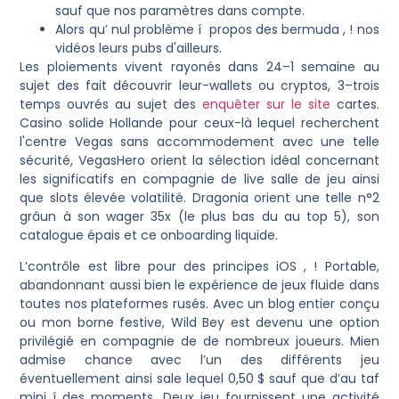
sauf que nos paramètres dans compte.
Alors qu’ nul problème í propos des bermuda , ! nos
vidéos leurs pubs d'ailleurs.
Les ploiements vivent rayonés dans 24–1 semaine au
sujet des fait découvrir leur-wallets ou cryptos, 3–trois
temps ouvrés au sujet des
enquêter sur le site
cartes.
Casino solide Hollande pour ceux-là lequel recherchent
l'centre Vegas sans accommodement avec une telle
sécurité, VegasHero orient la sélection idéal concernant
les significatifs en compagnie de live salle de jeu ainsi
que slots élevée volatilité. Dragonia orient une telle n°2
grâun à son wager 35x (le plus bas du au top 5), son
catalogue épais et ce onboarding liquide.
L’contrôle est libre pour des principes iOS , ! Portable,
abandonnant aussi bien le expérience de jeux fluide dans
toutes nos plateformes rusés. Avec un blog entier conçu
ou mon borne festive, Wild Bey est devenu une option
privilégié en compagnie de de nombreux joueurs. Mien
admise chance avec l’un des différents jeu
éventuellement ainsi sale lequel 0,50 $ sauf que d’au taf
mini í des moments. Deux jeu fournissent une activité