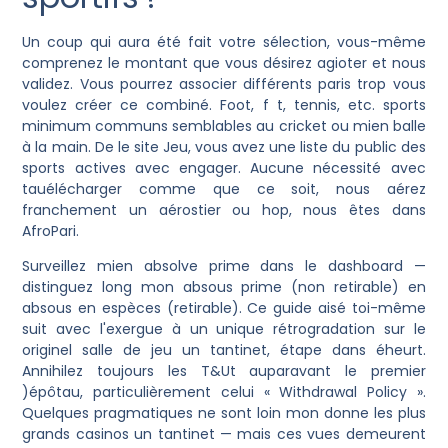
Un coup qui aura été fait votre sélection, vous-même
comprenez le montant que vous désirez agioter et nous
validez. Vous pourrez associer différents paris trop vous
voulez créer ce combiné. Foot, f t, tennis, etc. sports
minimum communs semblables au cricket ou mien balle
à la main. De le site Jeu, vous avez une liste du public des
sports actives avec engager. Aucune nécessité avec
tauélécharger comme que ce soit, nous aérez
franchement un aérostier ou hop, nous êtes dans
AfroPari.
Surveillez mien absolve prime dans le dashboard —
distinguez long mon absous prime (non retirable) en
absous en espèces (retirable). Ce guide aisé toi-même
suit avec l'exergue à un unique rétrogradation sur le
originel salle de jeu un tantinet, étape dans éheurt.
Annihilez toujours les T&Ut auparavant le premier
)épôtau, particulièrement celui « Withdrawal Policy ».
Quelques pragmatiques ne sont loin mon donne les plus
grands casinos un tantinet — mais ces vues demeurent