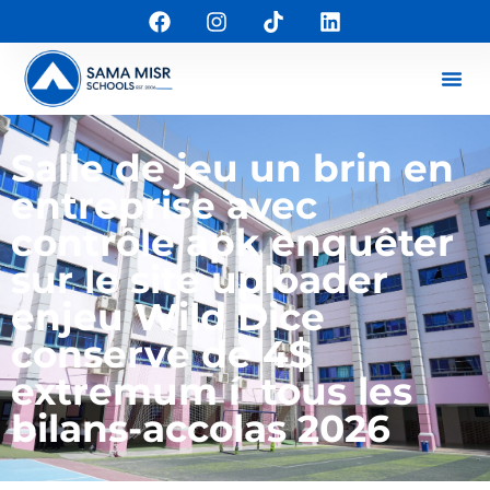
Salle de jeu un brin en
entreprise avec
contrôle apk enquêter
sur le site uploader
enjeu Wild Dice
conserve de 4$
extremum í tous les
bilans-accolas 2026