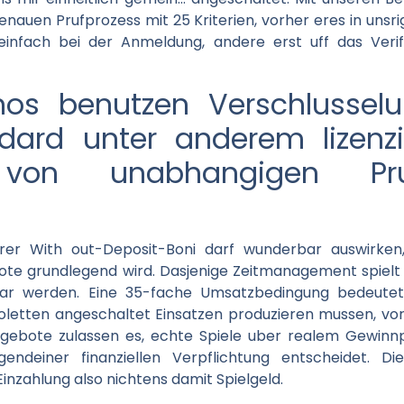
 genauen Prufprozess mit 25 Kriterien, vorher eres in un
s einfach bei der Anmeldung, andere erst uff das Ver
inos benutzen Verschlussel
ard unter anderem lizenzi
 von unabhangigen Prufo
arer With out-Deposit-Boni darf wunderbar auswirken
te grundlegend wird. Dasjenige Zeitmanagement spielt e
r werden. Eine 35-fache Umsatzbedingung bedeutet 
roletten angeschaltet Einsatzen produzieren mussen, v
Angebote zulassen es, echte Spiele uber realem Gewinnp
ndeiner finanziellen Verpflichtung entscheidet. Di
inzahlung also nichtens damit Spielgeld.