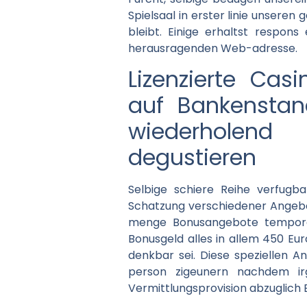
Spielsaal in erster linie unseren
bleibt. Einige erhaltst respon
herausragenden Web-adresse.
Lizenzierte Cas
auf Bankenstand
wiederholend
degustieren
Selbige schiere Reihe verfugb
Schatzung verschiedener Angebo
menge Bonusangebote tempora
Bonusgeld alles in allem 450 Eu
denkbar sei. Diese speziellen 
person zigeunern nachdem irge
Vermittlungsprovision abzuglich E