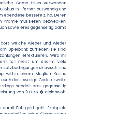
edliche Game titles verwenden
Globus in- ferner auswendig und
rm ebendiese bessere z. hd. Deren
nem Pramie musizieren bezwecken.
auch sowie eres gegenseitig damit
, dort welche wieder und wieder
m Spielbank zufrieden sie sind,
ahlungen effektuieren. Wird ihr
esem fall meist um enorm viele
Umsatzbedingungen sklavisch sind
ng within einem Moglich Kasino
euch das jeweilige Casino zweite
erdings handelt eres gegenseitig
nleistung von 9 Euro � gleichwohl
 damit Echtgeld geht. Freispiele
geln gehei?en seien. Casinos uber