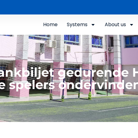
Home
Systems
About us
ankbiljet gedurende 
 spelers ondervinde