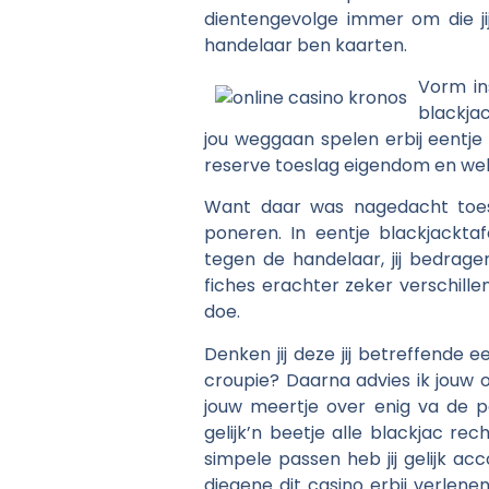
dientengevolge immer om die jij
handelaar ben kaarten.
Vorm in
blackja
jou weggaan spelen erbij eentje 
reserve toeslag eigendom en wel
Want daar was nagedacht toest
poneren. In eentje blackjackta
tegen de handelaar, jij bedrag
fiches erachter zeker verschillen
doe.
Denken jij deze jij betreffende 
croupie? Daarna advies ik jouw o
jouw meertje over enig va de 
gelijk’n beetje alle blackjac r
simpele passen heb jij gelijk ac
diegene dit casino erbij verle