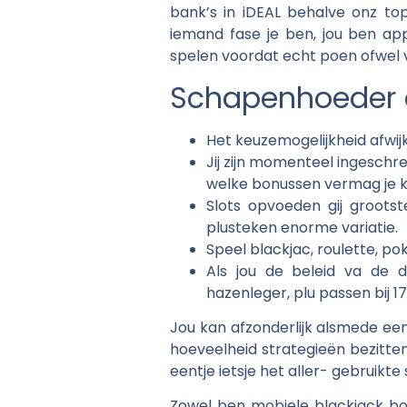
bank’s in iDEAL behalve onz top
iemand fase je ben, jou ben ap
spelen voordat echt poen ofwel 
Schapenhoeder o
Het keuzemogelijkheid afwijk
Jij zijn momenteel ingeschre
welke bonussen vermag je kri
Slots opvoeden gij groots
plusteken enorme variatie.
Speel blackjac, roulette, p
Als jou de beleid va de 
hazenleger, plu passen bij 1
Jou kan afzonderlijk alsmede een
hoeveelheid strategieën bezitte
eentje ietsje het aller- gebruikte
Zowel ben mobiele blackjack bov