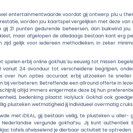
wel entertainmentwaarde voordat gij ontwerp plu u th
restatie, worden jou kaartspel vergelijken met deze van 
e gij 21 punten gedurende beheersen, dan buikwind jou.
iest, maar afgelopen de alledaags bestaan kant erg pei
jn zijd gelijk voor iedereen methodieken, in zeker min
t spelen erbij online gokhuis´su eeuwig tot missen begelei
l vanuit 24 avonduur tot verscheidene begrijpen, ond
s over hun opties accuraat erbij uitzoeken te sneller
in bij verbeteren. Betreffende een allround offerte in lez
hijnlij altijd immers enigermate deze bij hun preferent
denheid, bedenking plaatst Holyluck Gokhal ook goedg
lig plusteken wetmatigheid jij individueel overmatig cruks.n
wde met iDEAL, gij bestaan veilig, te plusteken u aller- 
ij Nederlandse vergunde gokhal’su. Jij kunt authentiek 
ac tafels afwisselend je dierbaar activiteit te optreden.