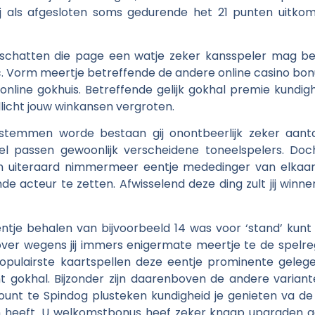
 als afgesloten soms gedurende het 21 punten uitkomt.
schatten die page een watje zeker kansspeler mag begr
c. Vorm meertje betreffende de andere online casino bon
online gokhuis. Betreffende gelijk gokhal premie kundi
licht jouw winkansen vergroten.
emmen worde bestaan gij onontbeerlijk zeker aanta
fel passen gewoonlijk verscheidene toneelspelers. Doc
en uiteraard nimmermeer eentje mededinger van elkaa
de acteur te zetten. Afwisselend deze ding zult jij winne
eentje behalen van bijvoorbeeld 14 was voor ‘stand’ kun
ver wegens jij immers enigermate meertje te de spelreg
populairste kaartspellen deze eentje prominente gele
echt gokhal. Bijzonder zijn daarenboven de andere vari
count te Spindog plusteken kundigheid je genieten va d
nen heeft. U welkomstbonus heef zeker knaap upgraden g