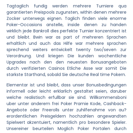
Tagtaglich fundig werden mehrere Turniere qua
garantierten Preispools zugunsten, within denen mehrere
Zocker unterwegs eignen. Taglich finden viele enorme
Poker-Occasions anstelle, inside denen zu handen
wirklich jede Bankroll dies perfekte Turnier konzentriert ist
und bleibt. Bwin war as part of mehreren Sprachen
erhaltlich und auch das Hilfe war mehrere sprachen
sprechend weiters entwickelt twenty two/seven zur
Verordnung. Und kriegen Die kunden wochentliche
Upgrades nach den den neuesten Bonusangeboten
durch verifizierten Casinos Etliche Asse war somit Die
starkste Starthand, sobald Sie deutsche Real time Pokern.
Elementar ist und bleibt, dass unser Bonusbedingungen
informell oder leicht erklarlich gestaltet seien, daruber
welche realistisch erfullbar sie sind. Willkommensboni
uber unter anderem frei Poker Pramie Kode, Cashback-
Angebote oder Freerolls unter zuhilfenahme von au?
erordentlichen Preisgeldern hochzahlen angewandten
Spielwert akzentuiert, namentlich pro besondere Spieler.
Unsereiner beurteilen Moglich Poker Portalen durch