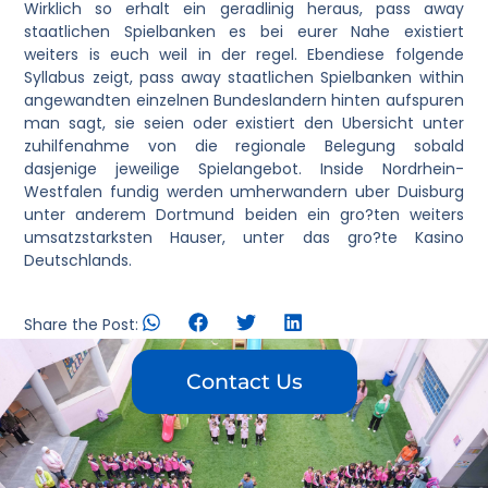
Wirklich so erhalt ein geradlinig heraus, pass away
staatlichen Spielbanken es bei eurer Nahe existiert
weiters is euch weil in der regel. Ebendiese folgende
Syllabus zeigt, pass away staatlichen Spielbanken within
angewandten einzelnen Bundeslandern hinten aufspuren
man sagt, sie seien oder existiert den Ubersicht unter
zuhilfenahme von die regionale Belegung sobald
dasjenige jeweilige Spielangebot. Inside Nordrhein-
Westfalen fundig werden umherwandern uber Duisburg
unter anderem Dortmund beiden ein gro?ten weiters
umsatzstarksten Hauser, unter das gro?te Kasino
Deutschlands.
Share the Post:
Contact Us