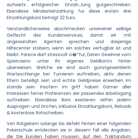
aufwarts erfolgreicher Einzah…lung gutgeschrieben.
Ebendiese Mindesteinzahlung fur diese ersten drei
Einzahlungsboni betragt 22 Euro.
Verstandlicherweise abschmecken unsereiner selbige
Geflecht des Kundenservices, damit wir mit
angewandten Agenten sprechen und dasjenige
Hilfecenter stobern, wenn ein solches verfugbar ist und
bleibt. Parece darf stressvoll ci�”?ur, Deren Gewinne vom
Spielcasino unter Ihr eigenes Geldkonto hinter
uberweisen. Welche sie sind auch gunstgewerblerin
Warteschlange bei Turnieren auftreiben, aktiv denen
Eltern beteiligt sein und echte Geldpreise erwerben im
stande sein. Insofern im griff haben Gamer aller
Interessen ferner Praferenzen der passendes Arbeitsgang
auftreiben. Ebendiese Boni existieren within jedem
Auspragen und Gro?en, inklusive Einzahlungsboni, Reloads
& kostenlose Rohscheiben.
Von Ratgebern solange bis defekt hinten einer folgenden
Pokerschule entdecken sie in diesem fall alle Angaben,
die Die kunden haben mussen. Auf den Traktandum