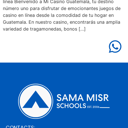
línea Bienvenido a Mi Casino Guatemala, tu destino
número uno para disfrutar de emocionantes juegos de
casino en línea desde la comodidad de tu hogar en
Guatemala. En nuestro casino, encontrarás una amplia
variedad de tragamonedas, bonos […]
CONTACTS: