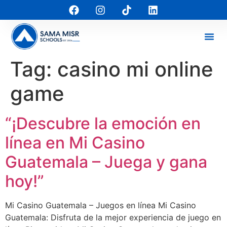
Tag:
casino mi online
game
“¡Descubre la emoción en
línea en Mi Casino
Guatemala – Juega y gana
hoy!”
Mi Casino Guatemala – Juegos en línea Mi Casino
Guatemala: Disfruta de la mejor experiencia de juego en