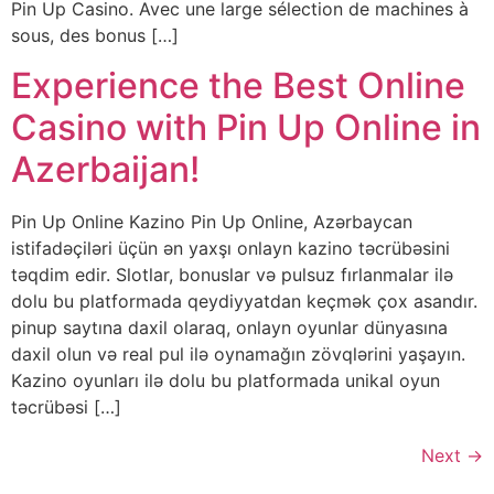
Pin Up Casino. Avec une large sélection de machines à
sous, des bonus […]
Experience the Best Online
Casino with Pin Up Online in
Azerbaijan!
Pin Up Online Kazino Pin Up Online, Azərbaycan
istifadəçiləri üçün ən yaxşı onlayn kazino təcrübəsini
təqdim edir. Slotlar, bonuslar və pulsuz fırlanmalar ilə
dolu bu platformada qeydiyyatdan keçmək çox asandır.
pinup saytına daxil olaraq, onlayn oyunlar dünyasına
daxil olun və real pul ilə oynamağın zövqlərini yaşayın.
Kazino oyunları ilə dolu bu platformada unikal oyun
təcrübəsi […]
Next
→