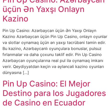
üçün Ən Yaxşı Onlayn
Kazino
Pin Up Casino: Azərbaycan üçün Ən Yaxşı Onlayn
Kazino Azərbaycan üçün Pin Up Casino, onlayn oyunlar
və slotlar oynamaq üçün ən yaxşı təcrübəni təmin edir.
Bu kazino, Azərbaycanlı oyunçulara bonuslar, pulsuz
fırlanmalar və daha çoxunu təklif edir. Pin Up Casino
Azərbaycan oyunçularına real pul ilə oynamaq imkanı
verir. Qeydiyyatdan keçin və əyləncəli kazino oyunları
dünyasına […]
Pin Up Casino: El Mejor
Destino para los Jugadores
de Casino en Ecuador