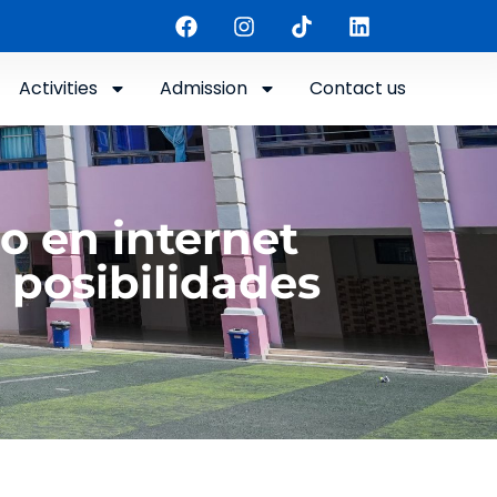
Activities
Admission
Contact us
o en internet
 posibilidades