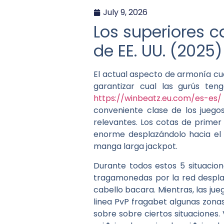
July 9, 2026
Los superiores c
de EE. UU. (2025)
El actual aspecto de armonía cua
garantizar cual las gurús ten
https://winbeatz.eu.com/es-es/
conveniente clase de los jueg
relevantes. Los cotas de prime
enorme desplazándolo hacia el 
manga larga jackpot.
Durante todos estos 5 situacion
tragamonedas por la red desplaz
cabello bacara. Mientras, las ju
linea PvP fragabet algunas zona
sobre sobre ciertos situaciones.