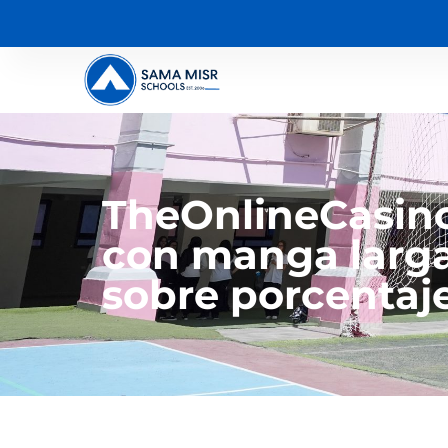
TheOnlineCasino
con manga larga 
sobre porcentaj