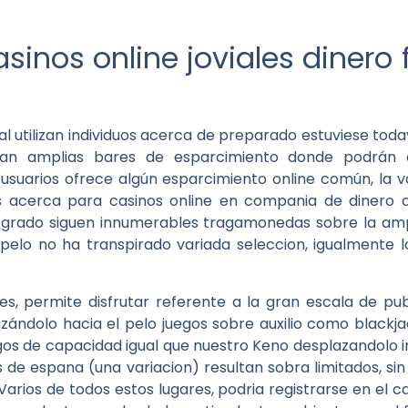
asinos online joviales dinero
l utilizan individuos acerca de preparado estuviese tod
gan amplias bares de esparcimiento donde podrán en
usuarios ofrece algún esparcimiento online común, la va
os acerca para casinos online en compania de dinero 
r grado siguen innumerables tragamonedas sobre la ampl
pelo no ha transpirado variada seleccion, igualmente
es, permite disfrutar referente a la gran escala de pub
ándolo hacia el pelo juegos sobre auxilio como blackjac
egos de capacidad igual que nuestro Keno desplazandolo i
s de espana (una variacion) resultan sobra limitados, s
 Varios de todos estos lugares, podria registrarse en el 