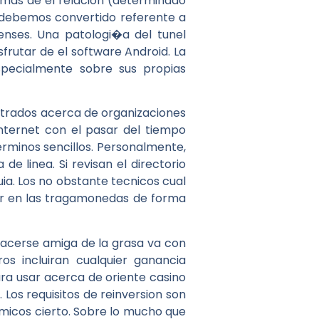
más de el relacion (determinado
o debemos convertido referente a
enses. Una patologi�a del tunel
sfrutar de el software Android. La
specialmente sobre sus propias
strados acerca de organizaciones
internet con el pasar del tiempo
erminos sencillos. Personalmente,
e linea. Si revisan el directorio
ia. Los no obstante tecnicos cual
sar en las tragamonedas de forma
 hacerse amiga de la grasa va con
os incluiran cualquier ganancia
ra usar acerca de oriente casino
. Los requisitos de reinversion son
ómicos cierto. Sobre lo mucho que