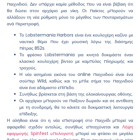
παιχνιδιού. Δεν υπάρχει καμία μέθοδος που να είναι βέβαιη ότι
θα δώσει στον αρχάριο μια νίκη.
Οι παίκτες μπορούν να
αλλάξουν τη νέα ρύθμιση μόνο το μέγεθος των πονταρισμάτων
ανά περιστροφή.
Το Lobstermania Harbors είναι ένα κουλοχέρη καζίνο με
ναυτικό θέμα που έχει μουσική λόγω της διάσημης
πέτρας B52s.
Το φρέσκο ​​Lobstermania για κινητά δοκιμάστε έναν
κλασικό κουλοχέρη βίντεο με καμπύλες πληρωμής και
τροχούς.
Η νέα ασημένια εικόνα του online παιχνιδιού είναι ένα
σούπερ Wild, καθώς και το μπλε σήμα του παιχνιδιού
είναι ένα αδάμαστο επίπεδο.
Συνήθως βρίσκεται στη βάση της ολοκαίνουργιας οθόνης.
Οι αρχάριοι μπορούν να παίξουν δωρεάν και σε αντίθεση
με τη συνδρομή, θα το κάνετε σε δοκιμαστική λειτουργία
επίδειξης.
Η αλήθεια είναι ότι η νέα επιστροφή στο παιχνίδι μπορεί να
αφαιρεθεί σχεδόν εντελώς, συνήθως επιταχύνεται και
Λήψη
εφαρμογής Spinfest υπολογιστή
μπορεί να φτάσει σε μεγάλο
βαθμό, και όλα αυτά ακολουθούνται. Είναι σημαντικό μόνο τότε