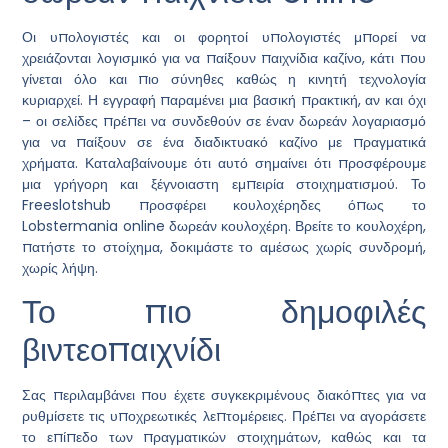
Οι υπολογιστές και οι φορητοί υπολογιστές μπορεί να
χρειάζονται λογισμικό για να παίξουν παιχνίδια καζίνο, κάτι που
γίνεται όλο και πιο σύνηθες καθώς η κινητή τεχνολογία
κυριαρχεί. Η εγγραφή παραμένει μια βασική πρακτική, αν και όχι
– οι σελίδες πρέπει να συνδεθούν σε έναν δωρεάν λογαριασμό
για να παίξουν σε ένα διαδικτυακό καζίνο με πραγματικά
χρήματα. Καταλαβαίνουμε ότι αυτό σημαίνει ότι προσφέρουμε
μια γρήγορη και ξέγνοιαστη εμπειρία στοιχηματισμού. Το
Freeslotshub προσφέρει κουλοχέρηδες όπως το
Lobstermania online δωρεάν κουλοχέρη. Βρείτε το κουλοχέρη,
πατήστε το στοίχημα, δοκιμάστε το αμέσως χωρίς συνδρομή,
χωρίς λήψη.
Το πιο δημοφιλές
βιντεοπαιχνίδι
Σας περιλαμβάνει που έχετε συγκεκριμένους διακόπτες για να
ρυθμίσετε τις υποχρεωτικές λεπτομέρειες. Πρέπει να αγοράσετε
το επίπεδο των πραγματικών στοιχημάτων, καθώς και τα