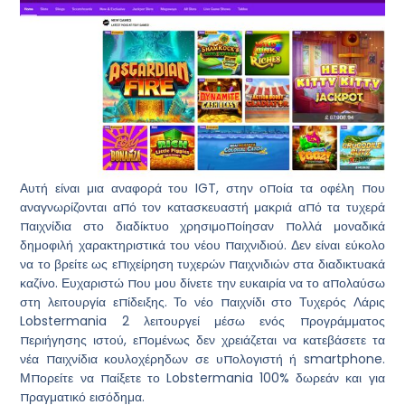
Αυτή είναι μια αναφορά του IGT, στην οποία τα οφέλη που
αναγνωρίζονται από τον κατασκευαστή μακριά από τα τυχερά
παιχνίδια στο διαδίκτυο χρησιμοποίησαν πολλά μοναδικά
δημοφιλή χαρακτηριστικά του νέου παιχνιδιού. Δεν είναι εύκολο
να το βρείτε ως επιχείρηση τυχερών παιχνιδιών στα διαδικτυακά
καζίνο. Ευχαριστώ που μου δίνετε την ευκαιρία να το απολαύσω
στη λειτουργία επίδειξης. Το νέο παιχνίδι στο Τυχερός Λάρις
Lobstermania 2 λειτουργεί μέσω ενός προγράμματος
περιήγησης ιστού, επομένως δεν χρειάζεται να κατεβάσετε τα
νέα παιχνίδια κουλοχέρηδων σε υπολογιστή ή smartphone.
Μπορείτε να παίξετε το Lobstermania 100% δωρεάν και για
πραγματικό εισόδημα.