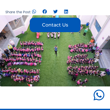
Share the Post:
Contact Us