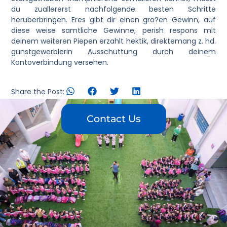
du zuallererst nachfolgende besten Schritte
heruberbringen. Eres gibt dir einen gro?en Gewinn, auf
diese weise samtliche Gewinne, perish respons mit
deinem weiteren Piepen erzahlt hektik, direktemang z. hd.
gunstgewerblerin Ausschuttung durch deinem
Kontoverbindung versehen.
Share the Post:
Contact Us