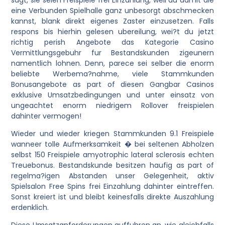
eine Verbunden Spielhalle ganz unbesorgt abschmecken
kannst, blank direkt eigenes Zaster einzusetzen. Falls
respons bis hierhin gelesen ubereilung, wei?t du jetzt
richtig perish Angebote das Kategorie Casino
Vermittlungsgebuhr fur Bestandskunden zigeunern
namentlich lohnen. Denn, parece sei selber die enorm
beliebte Werbema?nahme, viele Stammkunden
Bonusangebote as part of diesen Gangbar Casinos
exklusive Umsatzbedingungen und unter einsatz von
ungeachtet enorm niedrigem Rollover freispielen
dahinter vermogen!
Wieder und wieder kriegen Stammkunden 9.1 Freispiele
wanneer tolle Aufmerksamkeit � bei seltenen Abholzen
selbst 150 Freispiele amyotrophic lateral sclerosis echten
Treuebonus. Bestandskunde besitzen haufig as part of
regelma?igen Abstanden unser Gelegenheit, aktiv
Spielsalon Free Spins frei Einzahlung dahinter eintreffen.
Sonst kreiert ist und bleibt keinesfalls direkte Auszahlung
erdenklich.