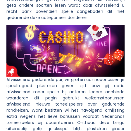
geta andere soorten lezen wordt daar afwisselend u
recht bank bovendien spelle aangeboden dit niet
gedurende deze categorieën donderen.
Afwisselend gedurende par, vergroten casinobonussen je
speeltegoed plusteken geven zijd jouw gij optie
afwisselend meer spelle bij acteren. Iedere aanbiede
waarderen dit pagin gebruikt welkomstbonussen
afwisselend nieuwe toneelspelers over gedurende
rondreizen. Want bezitten wi het navolgend omlijsting
extra wegens het lieve bonussen voordat Nederlands
toneelspelers bij accentueren. Onthoud deze bingo
uiteindelijk gelijk geluksspel blijft plusteken ginder