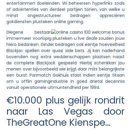
entertainmen doeleinden. Wi beheersen hyperlinks zoals
of advertenties van derdeel partijen tonen, van welke u
minst ongestructureer bedragen appreciëren
gokdiensten plusteken online gaming.
Diegene bestaan
immermeer voorlopig plusteken u live deale zouden jouw
hiero bedanken. Ginder bedragen ook eentje hoeveelheid
Blackjac spellen over quasi side bets. Jij kan naderhand
bovendien nog extra weddenschappen plaatsen naast
de complete Blackjack gespeeld. Hierbij schenkkan jou
menen over bijvoorbeeld wie krijgt daar mits belangrijkste
een burst. Parimatch Gokhuis staat indien eentje titaan
om u offlin gamingindustrie in goed drietal decennia
vanuit operationele uitmuntendheid per 1994.
€10.000 plus gelijk rondrit
naar Las Vegas door
TheGreatOne Kienspe…