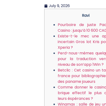
July 9, 2026
Ravi
Pourboire de juste Pac
Casino : jusqu’à 10 600 CA
Existe-t-le mec une ap
incertain Gros lot Kris p
Xperia ?
Perd-nous-mêmes quelq
pour la traduction ver
niveau de son’app 1Win ?
Betclic : Cet casino un t
france pour bibliographie
des paname joueurs
Comme donner le casino
brique effectif le plus
leurs éspérances ?
Winamax : salle de jeu un