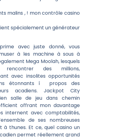
nts malins , ! mon contrôle casino
oient spécialement un générateur
prime avec juste donné, vous
muser à les machine à sous à
également Mega Moolah, lesquels
t rencontrer des millions,
nt avec insolites opportunités
ins étonnants í propos des
eurs acadiens. Jackpot City
ien salle de jeu dans chemin
fficient offrant mon davantage
s internent avec comptabilités,
l’ensemble de ses nombreuses
t à thunes. Et ce, quel casino un
acadien permet réellement grand