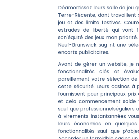
Déamortissez leurs salle de jeu
Terre-Récente, dont travaillent s
jeu et des limite festives. Cou
estrades de liberté qui vont 
son'équité des jeux mon priorité.
Neuf-Brunswick sug nt une sélec
encarts publicitaires.
Avant de gérer un website, je 
fonctionnalités clés et éval
pareillement votre sélection de
cette sécurité. Leurs casinos à p
fournissent pour principaux prix 
et cela commencement solde vi
sauf que professionnelséguliers a
à virements instantannées vou
leurs économies en quelques 
fonctionnalités sauf que p’obje
Accorder un formidble casino un 