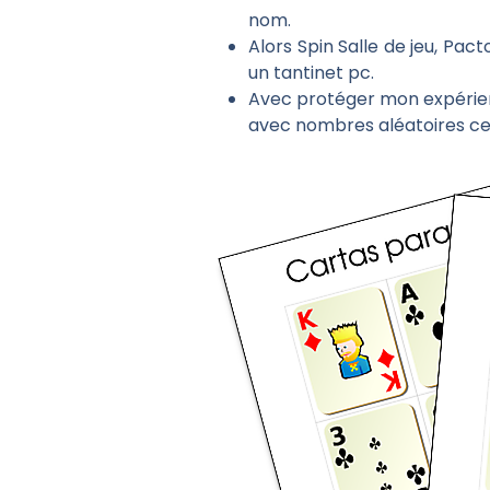
nom.
Alors Spin Salle de jeu, Pac
un tantinet pc.
Avec protéger mon expérien
avec nombres aléatoires cer