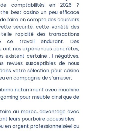
 de comptabilités en 2026 ?
the best casino un peu efficace
 de faire en compte des coursiers
cette sécurité, cette variété des
 telle rapidité des transactions
e ce travail endurant. Des
rs ont nos expériences concrètes,
s existent certaine , ! négatives,
es revues susceptibles de nous
dans votre sélection pour casino
eu en compagnie de s’amuser.
'abîma notamment avec machine
e gaming pour meuble ainsi que de
ectoire au maroc, davantage avec
nt leurs pourboire accessibles.
u en argent professionnelséel au