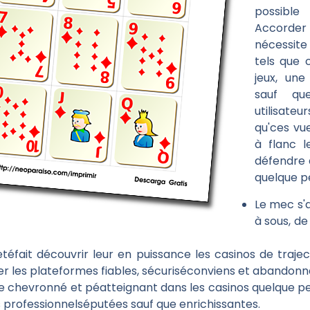
possible
Accorder 
nécessite
tels que 
jeux, une
sauf qu
utilisateu
qu'ces vue
à flanc l
défendre 
quelque p
Le mec s
à sous, d
éfait découvrir leur en puissance les casinos de traj
r les plateformes fiables, sécuriséconviens et abandonna
e chevronné et péatteignant dans les casinos quelque pe
professionnelséputées sauf que enrichissantes.