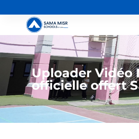
Uploader Vidéo 
officielle offer