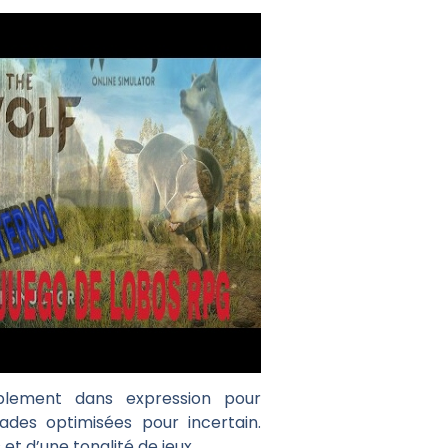
ablement dans expression pour
rades optimisées pour incertain.
t d’une tonalité de jeux.