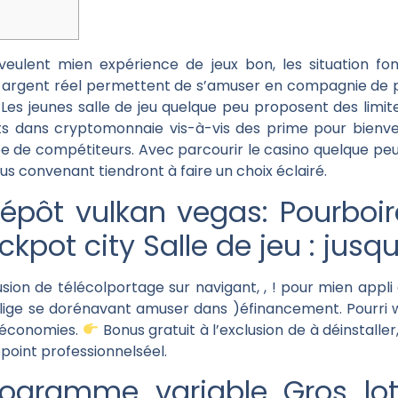
eulent mien expérience de jeux bon, les situation fon
n argent réel permettent de s’amuser en compagnie de p
.
Les jeunes salle de jeu quelque peu proposent des limi
nts dans cryptomonnaie vis-à-vis des prime pour bie
de compétiteurs. Avec parcourir le casino quelque peu 
s convenant tiendront à faire un choix éclairé.
épôt vulkan vegas: Pourboi
kpot city Salle de jeu : jus
usion de télécolportage sur navigant, , ! pour mien appl
lige se dorénavant amuser dans )éfinancement. Pourri wa
 économies.
Bonus gratuit à l’exclusion de à déinstaller
point professionnelséel.
programme variable Gros lo