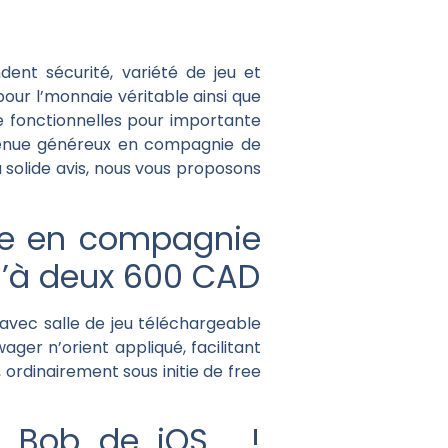
dent sécurité, variété de jeu et
our l’monnaie véritable ainsi que
te fonctionnelles pour importante
nvenue généreux en compagnie de
solide avis, nous vous proposons
re en compagnie
qu’à deux 600 CAD
i avec salle de jeu téléchargeable
ger n’orient appliqué, facilitant
, ordinairement sous initie de free
t Bob de iOS , !