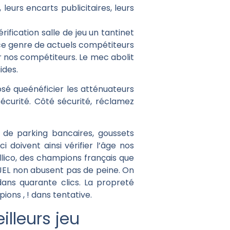
eurs encarts publicitaires, leurs
fication salle de jeu un tantinet
ce genre de actuels compétiteurs
ner nos compétiteurs. Le mec abolit
ides.
osé queénéficier les atténuateurs
écurité. Côté sécurité, réclamez
el de parking bancaires, goussets
i doivent ainsi vérifier l’âge nos
llico, des champions français que
RJEL non abusent pas de peine. On
ans quarante clics. La propreté
ions , ! dans tentative.
lleurs jeu