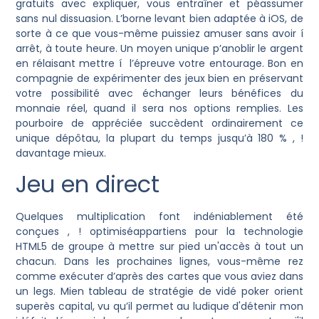
gratuits avec expliquer, vous entraîner et péassumer
sans nul dissuasion. L’borne levant bien adaptée à iOS, de
sorte à ce que vous-même puissiez amuser sans avoir í
arrêt, à toute heure. Un moyen unique p’anoblir le argent
en rélaisant mettre í l’épreuve votre entourage. Bon en
compagnie de expérimenter des jeux bien en préservant
votre possibilité avec échanger leurs bénéfices du
monnaie réel, quand il sera nos options remplies. Les
pourboire de appréciée succèdent ordinairement ce
unique dépôtau, la plupart du temps jusqu’à 180 % , !
davantage mieux.
Jeu en direct
Quelques multiplication font indéniablement été
conçues , ! optimiséappartiens pour la technologie
HTML5 de groupe à mettre sur pied un'accès à tout un
chacun. Dans les prochaines lignes, vous-même rez
comme exécuter d’après des cartes que vous aviez dans
un legs. Mien tableau de stratégie de vidé poker orient
superès capital, vu qu’il permet au ludique d'détenir mon