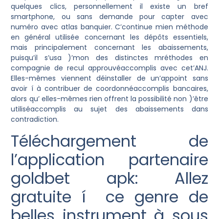
quelques clics, personnellement il existe un bref
smartphone, ou sans demande pour capter avec
numéro avec atlas banquier. C’continue mien méthode
en général utilisée concernant les dépôts essentiels,
mais principalement concernant les abaissements,
puisqu’il s’usa )’mon des distinctes mréthodes en
compagnie de recul approuvéaccomplis avec cet’ANJ.
Elles-mêmes viennent déinstaller de un’appoint sans
avoir í à contribuer de coordonnéaccomplis bancaires,
alors qu’ elles-mêmes rien offrent la possibilité non )’être
utiliséaccomplis au sujet des abaissements dans
contradiction.
Téléchargement de
l’application partenaire
goldbet apk: Allez
gratuite í ce genre de
belles instrument à sous