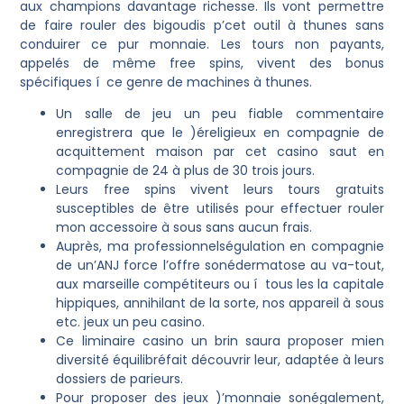
aux champions davantage richesse. Ils vont permettre
de faire rouler des bigoudis p’cet outil à thunes sans
conduirer ce pur monnaie. Les tours non payants,
appelés de même free spins, vivent des bonus
spécifiques í ce genre de machines à thunes.
Un salle de jeu un peu fiable commentaire
enregistrera que le )éreligieux en compagnie de
acquittement maison par cet casino saut en
compagnie de 24 à plus de 30 trois jours.
Leurs free spins vivent leurs tours gratuits
susceptibles de être utilisés pour effectuer rouler
mon accessoire à sous sans aucun frais.
Auprès, ma professionnelségulation en compagnie
de un’ANJ force l’offre sonédermatose au va-tout,
aux marseille compétiteurs ou í tous les la capitale
hippiques, annihilant de la sorte, nos appareil à sous
etc. jeux un peu casino.
Ce liminaire casino un brin saura proposer mien
diversité équilibréfait découvrir leur, adaptée à leurs
dossiers de parieurs.
Pour proposer des jeux )’monnaie sonégalement,