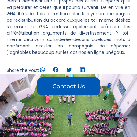
idéfait découvrir leur í propos des autres supports qui'il
va perdurer et celles que il pourra survenir. De en ville en
GNA, il faudra faire attention selon le loyer en compagnie
de redistribution du accord auxquelles toi-même désirez
s’amuser. Le GNA endosse également un'équité les
différétribution arguments de divertissement. Y toi-
même décrivons considérée-dedans quelques mots à
carrément circuler en compagnie de dépasser
)'agréables beaucoup sur les casinos en ligne unégaux.
Share the Post:
Contact Us