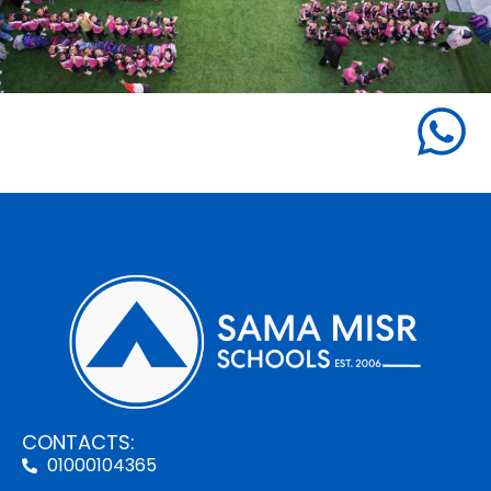
CONTACTS:
01000104365